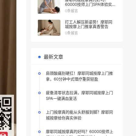
60000技师上门SPA体验实
测，疲劳悄悄走，一人一泰
0条留言
式，躺赢
打工人解压新姿势！摩耶同
城按摩上门推拿真香警告
0条留言
最新文章
肩颈酸痛别硬扛！摩耶同城按摩上门推
拿，60分钟中式理疗重获轻盈
疲惫清零状态拉满，摩耶同城按摩上门
SPA一键满血复活
上门按摩真的能从头舒服到脚？摩耶同
城按摩给你真实体验
摩耶同城按摩真的好吗？60000技师上