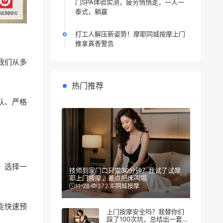
门SPA体验实测，疲劳悄悄走，一人一
泰式，躺赢
打工人解压新姿势！摩耶同城按摩上门
推拿真香警告
我们从多
热门推荐
队、严格
，选择一
技师到家门口只需30分钟？我试了试摩
耶上门按摩，差点把床叫塌
11-28
372
同城按摩
能快速预
上门按摩安全吗？我替你们
踩了100次坑，总结出一套防