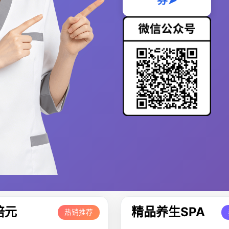
券➤
培元
精品养生SPA
热销推荐