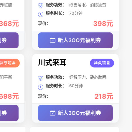
养脏腑
服务功效：
改善睡眠、消除疲劳
服务时长：
70分钟
368元
398元
现价：
利券
新人3OO元福利券
川式采耳
尊享服务
特色项目
阳平衡
服务功效：
纾解压力、静心助眠
服务时长：
60分钟
698元
218元
现价：
利券
新人3OO元福利券