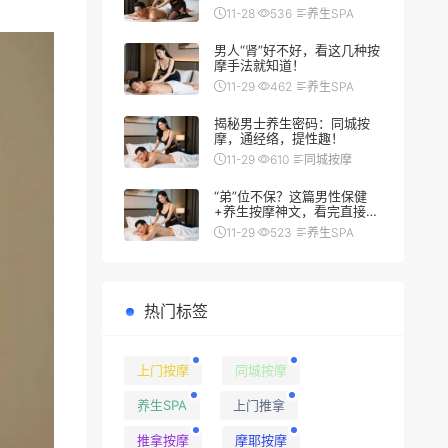
翻车秘籍
11-28
536
养生SPA
男人“肾”好不好，看这几种按
摩手法就知道！
11-29
462
养生SPA
揭秘男士养生密码：同城按
摩，通经络，提性趣！
11-29
610
同城按摩
“弟”位不保？这篇男性保健
+养生按摩神文，看完直接硬
（朗）了
11-29
523
养生SPA
热门标签
上门按摩
同城按摩
养生SPA
上门推拿
推拿按摩
摩耶按摩