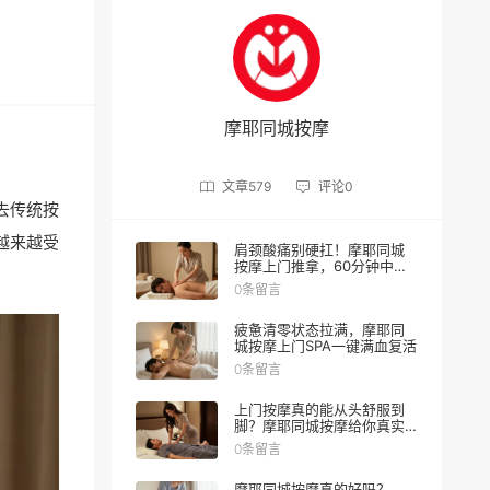
摩耶同城按摩
文章
579
评论
0
去传统按
越来越受
肩颈酸痛别硬扛！摩耶同城
按摩上门推拿，60分钟中式
理疗重获轻盈
0条留言
疲惫清零状态拉满，摩耶同
城按摩上门SPA一键满血复活
0条留言
上门按摩真的能从头舒服到
脚？摩耶同城按摩给你真实
体验
0条留言
摩耶同城按摩真的好吗？