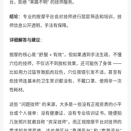
台，拒绝 “来路不明” 的技师服务。
结论
：专业的按摩平台会对技师进行层层筛选和培训，技
师信息公开透明，手法有保障。
详细解答与建议
：
按摩的核心是 “舒服 + 有效”，但如果遇到手法生疏、不懂
穴位的技师，不仅达不到放松效果，还可能伤了身体 ——
比如用力过猛导致肌肉拉伤，穴位按错引发不适，甚至有
些技师连基本的卫生常识都没有，不戴口罩、使用非一次
性耗材。
这些 “问题技师” 的来源，大多是一些没有正规资质的小平
台或个人接单：没有健康证、没有专业培训证书，随便拍
几张照片就敢自称 “资深技师”。而正规按摩平台对技师的
要求却非常严格，这也是区分 “靠谱平台” 和 “套路平台”