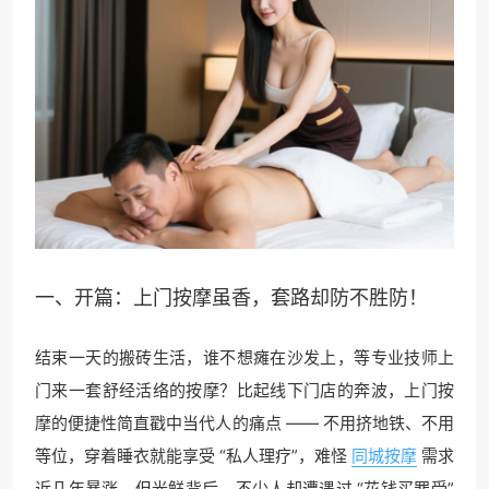
一、开篇：上门按摩虽香，套路却防不胜防！
结束一天的搬砖生活，谁不想瘫在沙发上，等专业技师上
门来一套舒经活络的按摩？比起线下门店的奔波，上门按
摩的便捷性简直戳中当代人的痛点 —— 不用挤地铁、不用
等位，穿着睡衣就能享受 “私人理疗”，难怪
同城按摩
需求
近几年暴涨。但光鲜背后，不少人却遭遇过 “花钱买罪受”