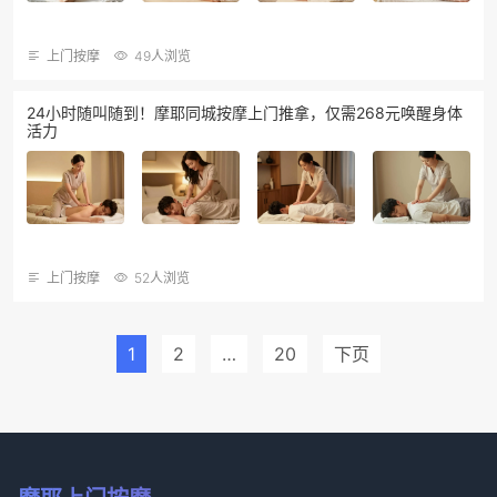
上门按摩
49人浏览
24小时随叫随到！摩耶同城按摩上门推拿，仅需268元唤醒身体
活力
上门按摩
52人浏览
1
2
…
20
下页