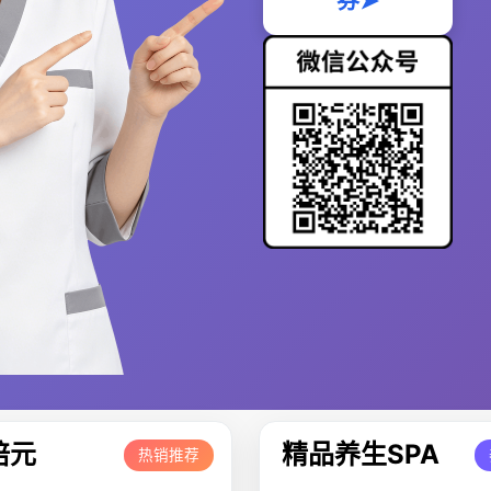
券➤
培元
精品养生SPA
热销推荐