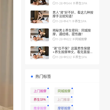
翻车秘籍
11-28
544
养生SPA
男人“肾”好不好，看这几种按
摩手法就知道！
11-29
471
养生SPA
揭秘男士养生密码：同城按
摩，通经络，提性趣！
11-29
622
同城按摩
“弟”位不保？这篇男性保健
+养生按摩神文，看完直接硬
（朗）了
11-29
532
养生SPA
热门标签
上门按摩
同城按摩
养生SPA
上门推拿
推拿按摩
摩耶按摩