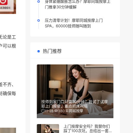
身体紧绷酸胀怎么办？摩耶同城按摩上
门推拿30分钟缓解
压力清零计划！摩耶同城按摩上门
SPA，60000技师随叫随到
无论是工
户可以根
热门推荐
差不齐、
制确保每
技师到家门口只需30分钟？我试了试摩
耶上门按摩，差点把床叫塌
11-28
380
同城按摩
上门按摩安全吗？我替你们
踩了100次坑，总结出一套防