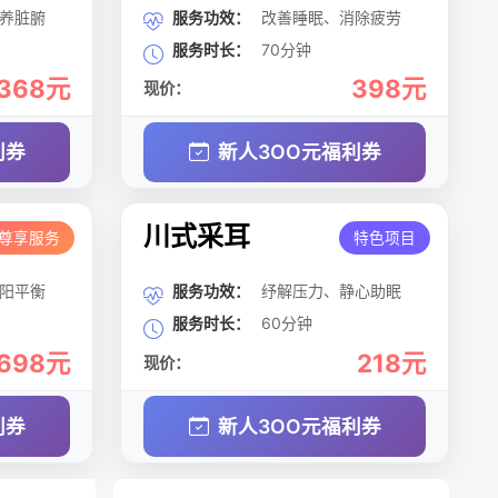
养脏腑
服务功效：
改善睡眠、消除疲劳
服务时长：
70分钟
368元
398元
现价：
利券
新人3OO元福利券
川式采耳
尊享服务
特色项目
阳平衡
服务功效：
纾解压力、静心助眠
服务时长：
60分钟
698元
218元
现价：
利券
新人3OO元福利券