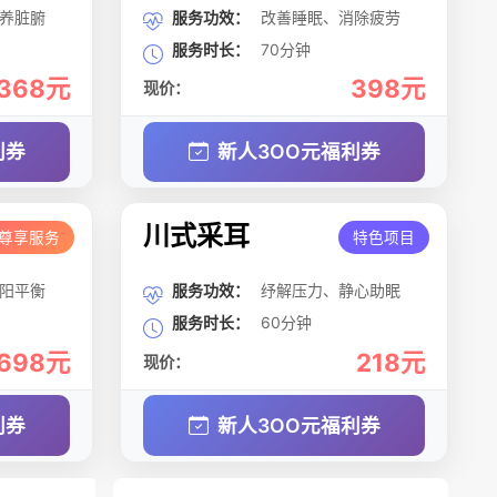
养脏腑
服务功效：
改善睡眠、消除疲劳
服务时长：
70分钟
368元
398元
现价：
利券
新人3OO元福利券
川式采耳
尊享服务
特色项目
阳平衡
服务功效：
纾解压力、静心助眠
服务时长：
60分钟
698元
218元
现价：
利券
新人3OO元福利券