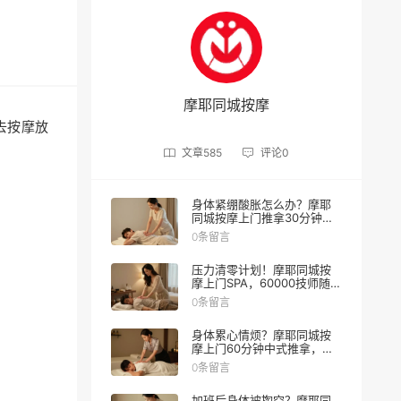
摩耶同城按摩
去按摩放
文章
585
评论
0
身体紧绷酸胀怎么办？摩耶
同城按摩上门推拿30分钟缓
解
0条留言
压力清零计划！摩耶同城按
摩上门SPA，60000技师随叫
随到
0条留言
身体累心情烦？摩耶同城按
摩上门60分钟中式推拿，让
身心一起松绑
0条留言
加班后身体被掏空？摩耶同