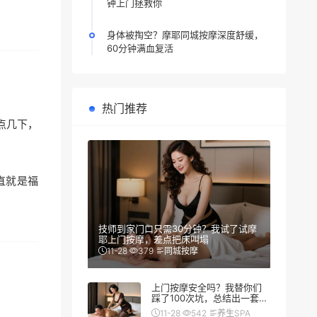
钟上门拯救你
身体被掏空？摩耶同城按摩深度舒缓，
60分钟满血复活
热门推荐
点几下，
直就是福
技师到家门口只需30分钟？我试了试摩
耶上门按摩，差点把床叫塌
11-28
379
同城按摩
上门按摩安全吗？我替你们
踩了100次坑，总结出一套防
翻车秘籍
11-28
542
养生SPA