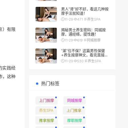
男人“肾”好不好，看这几种按
摩手法就知道！
11-29
471
养生SPA
京）有限
揭秘男士养生密码：同城按
摩，通经络，提性趣！
11-29
619
同城按摩
“弟”位不保？这篇男性保健
+养生按摩神文，看完直接硬
（朗）了
11-29
530
养生SPA
的实践经
市，这种
热门标签
上门按摩
同城按摩
养生SPA
上门推拿
推拿按摩
摩耶按摩