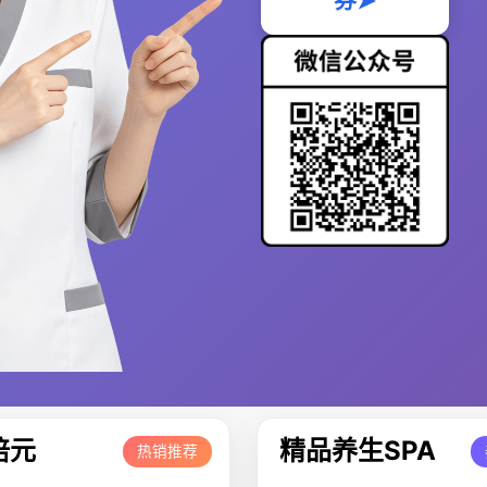
券➤
培元
精品养生SPA
热销推荐