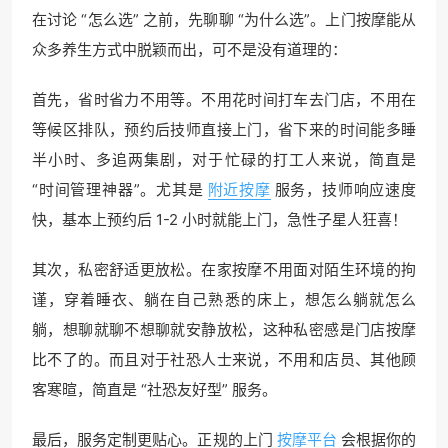
在讨论 “怎么选” 之前，先聊聊 “为什么选”。上门按摩能从
众多养生方式中脱颖而出，可不是没有道理的：
首先，省时省力不用等。不用花时间打车去门店，不用在
等候区排队，预约后技师直接上门，省下来的时间能多睡
半小时、多追两集剧，对于忙碌的打工人来说，简直是
“时间管理神器”。尤其是
附近按摩
服务，技师响应速度
快，基本上预约后 1-2 小时就能上门，急性子星人狂喜！
其次，私密舒适更放松。在家按摩不用面对陌生环境的拘
谨，穿着睡衣、躺在自己熟悉的床上，想怎么躺就怎么
躺，想聊就聊不想聊就安静放松，这种私密感是门店按摩
比不了的。而且对于社恐人士来说，不用和店员、其他顾
客寒暄，简直是 “社恐友好型” 服务。
最后，服务定制更贴心。正规的上门
按摩平台
会根据你的