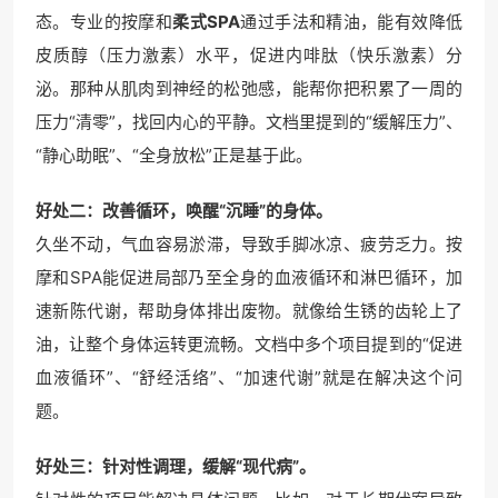
态。专业的按摩和
柔式SPA
通过手法和精油，能有效降低
皮质醇（压力激素）水平，促进内啡肽（快乐激素）分
泌。那种从肌肉到神经的松弛感，能帮你把积累了一周的
压力“清零”，找回内心的平静。文档里提到的“缓解压力”、
“静心助眠”、“全身放松”正是基于此。
好处二：改善循环，唤醒“沉睡”的身体。
久坐不动，气血容易淤滞，导致手脚冰凉、疲劳乏力。按
摩和SPA能促进局部乃至全身的血液循环和淋巴循环，加
速新陈代谢，帮助身体排出废物。就像给生锈的齿轮上了
油，让整个身体运转更流畅。文档中多个项目提到的“促进
血液循环”、“舒经活络”、“加速代谢”就是在解决这个问
题。
好处三：针对性调理，缓解“现代病”。