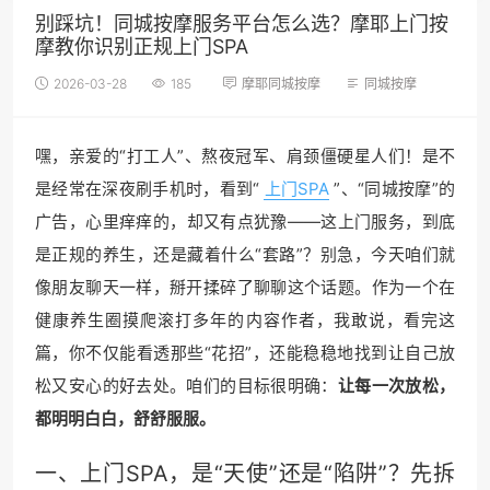
别踩坑！同城按摩服务平台怎么选？摩耶上门按
摩教你识别正规上门SPA
2026-03-28
185
摩耶同城按摩
同城按摩
嘿，亲爱的“打工人”、熬夜冠军、肩颈僵硬星人们！是不
是经常在深夜刷手机时，看到“
上门SPA
”、“同城按摩”的
广告，心里痒痒的，却又有点犹豫——这上门服务，到底
是正规的养生，还是藏着什么“套路”？别急，今天咱们就
像朋友聊天一样，掰开揉碎了聊聊这个话题。作为一个在
健康养生圈摸爬滚打多年的内容作者，我敢说，看完这
篇，你不仅能看透那些“花招”，还能稳稳地找到让自己放
松又安心的好去处。咱们的目标很明确：
让每一次放松，
都明明白白，舒舒服服。
一、上门SPA，是“天使”还是“陷阱”？先拆