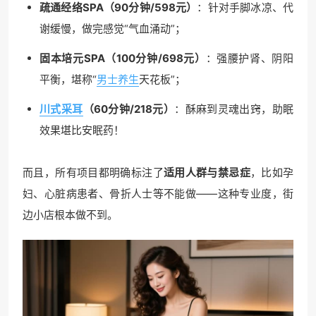
疏通经络SPA（90分钟/598元）
：针对手脚冰凉、代
谢缓慢，做完感觉“气血涌动”；
固本培元SPA（100分钟/698元）
：强腰护肾、阴阳
平衡，堪称“
男士养生
天花板”；
川式采耳
（60分钟/218元）
：酥麻到灵魂出窍，助眠
效果堪比安眠药！
而且，所有项目都明确标注了
适用人群与禁忌症
，比如孕
妇、心脏病患者、骨折人士等不能做——这种专业度，街
边小店根本做不到。