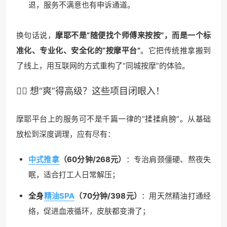
退，服务不满意也有申诉通道。
换句话说，
摩耶不是“随便找个师傅来按按”，而是一个标
准化、专业化、安全化的“按摩平台”
。它把传统推拿搬到
了线上，用互联网的方式重构了“同城按摩”的体验。
💆‍♂️ 想“爽”得高级？这些项目闭眼入！
摩耶平台上的服务可不是千篇一律的“揉揉肩膀”。从基础
放松到深度调理，应有尽有：
中式推拿
（60分钟/268元）
：专治肩颈僵硬、熬夜失
眠，适合打工人日常解压；
全身
精油SPA
（70分钟/398元）
：用天然精油打通经
络，促进血液循环，皮肤都变滑了；