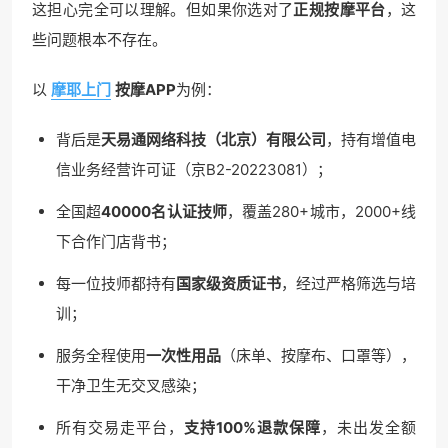
这担心完全可以理解。但如果你选对了
正规按摩平台
，这
些问题根本不存在。
以
摩耶上门
按摩APP
为例：
背后是
天易通网络科技（北京）有限公司
，持有增值电
信业务经营许可证（京B2-20223081）；
全国超
40000名认证技师
，覆盖280+城市，2000+线
下合作门店背书；
每一位技师都持有
国家级资质证书
，经过严格筛选与培
训；
服务全程使用
一次性用品
（床单、按摩布、口罩等），
干净卫生无交叉感染；
所有交易走平台，
支持100%退款保障
，未出发全额