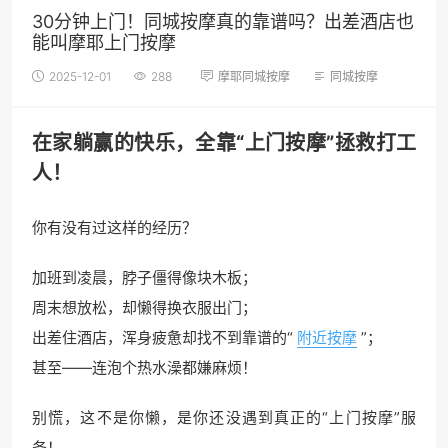
30分钟上门！同城按摩真的靠谱吗？出差酒店也
能叫摩耶上门按摩
2025-12-01
288
摩耶同城按摩
同城按摩
在家躺赢的快乐，全靠“
上门按摩
”拯救打工
人！
你有没有过这样的经历？
加班到凌晨，脖子僵得像块木板；
周末想放松，却懒得换衣服出门；
出差住酒店，浑身疲惫却找不到靠谱的“
附近按摩
”；
甚至——连泡个热水澡都嫌麻烦！
别慌，这不是你懒，是你还没遇到真正的“上门按摩”服
务！