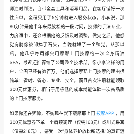
师准时到达，自带全套工具和消毒用品，在客厅铺好一次
性床单，全程只用了5分钟就进入服务状态。小李说，那
80分钟是他半年来最放松的一段时间，技师的手法专业，
力度适中，还会根据他的反馈及时调整。做完之后，他感
觉肩膀像被卸掉了石头，当晚就睡了一个整觉。从那以
后，他几乎每周都会用摩耶上门按摩约一次全身精油
SPA，最近还推荐给了公司整个技术部。像小李这样的用
户，全国已经有数百万。他们选择摩耶上门按摩的理由很
简单：省时、省心、专业、安全。而且首次注册就能领取
300元优惠券，相当于用极低的成本就能体验一次高品质
的上门按摩服务。
如果你还在犹豫，不妨现在就下载摩耶上门
按摩APP
，用
300元优惠券下单一个肩颈调理（仅需168元）或川式采耳
（仅需218元），感受一次“身体养护放松新选择”的真正魅