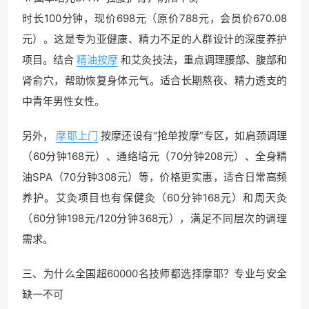
时长100分钟，现价698元（原价788元，会员价670.08
元）。这是专为亚健康、精力不足的人群设计的深度养护
项目。结合
精油按摩
和艾灸技法，重点调理腰部、腹部和
肾俞穴，帮助恢复身体元气。适合长期熬夜、精力透支的
中青年男性女性。
另外，
摩耶上门
按摩还设有“抢单按摩”专区，如肩颈调理
（60分钟168元）、通络培元（70分钟208元）、全身精
油SPA（70分钟308元）等，价格更实惠，适合日常高频
养护。艾灸项目也有保健灸（60分钟168元）和周天灸
（60分钟198元/120分钟368元），满足不同层次的调理
需求。
三、为什么全国超60000名技师都选择摩耶？专业与安全
缺一不可