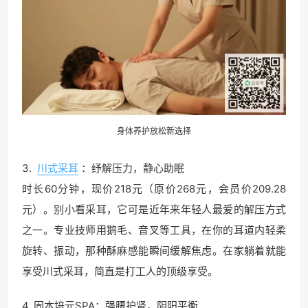
身体养护放松新选择
3.
川式采耳
：纾解压力，静心助眠
时长60分钟，现价218元（原价268元，会员价209.28
元）。别小看采耳，它可是近年来年轻人最爱的解压方式
之一。专业技师用鹅毛、音叉等工具，在你的耳道内轻柔
旋转、振动，那种酥麻感能瞬间缓解焦虑。在家躺着就能
享受川式采耳，简直是打工人的顶级享受。
4. 固本培元SPA：强腰护肾，阴阳平衡