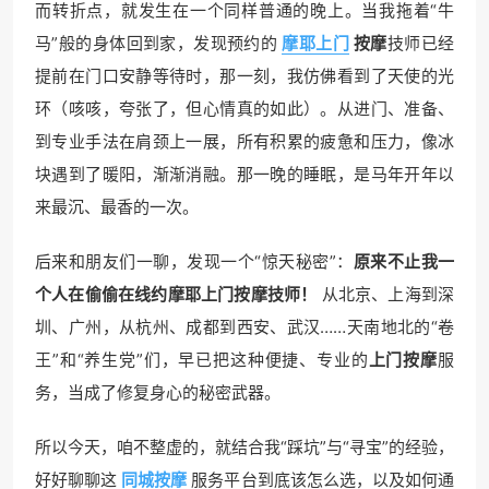
而转折点，就发生在一个同样普通的晚上。当我拖着“牛
马”般的身体回到家，发现预约的
摩耶上门
按摩
技师已经
提前在门口安静等待时，那一刻，我仿佛看到了天使的光
环（咳咳，夸张了，但心情真的如此）。从进门、准备、
到专业手法在肩颈上一展，所有积累的疲惫和压力，像冰
块遇到了暖阳，渐渐消融。那一晚的睡眠，是马年开年以
来最沉、最香的一次。
后来和朋友们一聊，发现一个“惊天秘密”：
原来不止我一
个人在偷偷在线约摩耶上门按摩技师！
​ 从北京、上海到深
圳、广州，从杭州、成都到西安、武汉……天南地北的“卷
王”和“养生党”们，早已把这种便捷、专业的
上门按摩
服
务，当成了修复身心的秘密武器。
所以今天，咱不整虚的，就结合我“踩坑”与“寻宝”的经验，
好好聊聊这
同城按摩
服务平台到底该怎么选，以及如何通