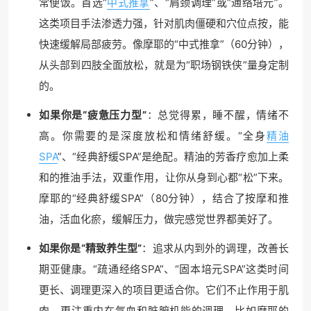
常便饭。首选“
中式推拿
”、“肩颈调理”或“通络培元”。
这类项目手法渗透力强，针对肌肉僵硬和穴位点按，能
快速缓解局部疲劳。像摩耶的“中式推拿”（60分钟），
从头部到四肢全面放松，就是为“职场钢铁侠”量身定制
的。
如果你是“疲惫压力型”
：总觉得累，睡不醒，情绪不
高。你需要的是深度放松和情绪舒缓。“全身
精油
SPA
”、“经典舒缓SPA”是绝配。精油的芳香疗愈加上柔
和的推油手法，双重作用，让你从身到心都“松”下来。
摩耶的“经典舒缓SPA”（80分钟），结合了按摩和推
油，活血化瘀，缓解压力，做完感觉世界都美好了。
如果你是“精致养生型”
：追求从内到外的调理，改善长
期亚健康。“疏通经络SPA”、“固本培元SPA”这类时间
更长、调理更深入的项目更适合你。它们不止作用于肌
肉，更注重内在气血和脏腑机能的调理。比如摩耶的