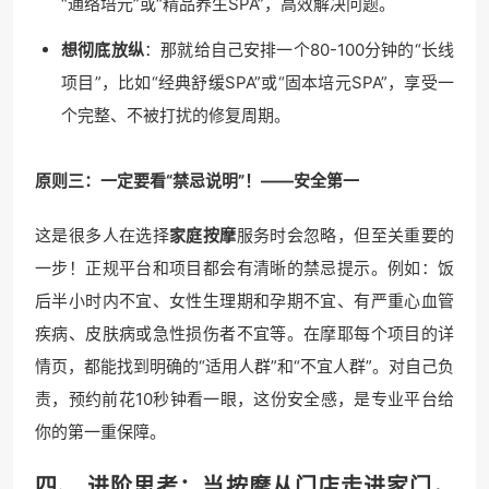
“通络培元”或“精品养生SPA”，高效解决问题。
想彻底放纵
：那就给自己安排一个80-100分钟的“长线
项目”，比如“经典舒缓SPA”或“固本培元SPA”，享受一
个完整、不被打扰的修复周期。
原则三：一定要看“禁忌说明”！——安全第一
这是很多人在选择
家庭按摩
服务时会忽略，但至关重要的
一步！正规平台和项目都会有清晰的禁忌提示。例如：饭
后半小时内不宜、女性生理期和孕期不宜、有严重心血管
疾病、皮肤病或急性损伤者不宜等。在摩耶每个项目的详
情页，都能找到明确的“适用人群”和“不宜人群”。对自己负
责，预约前花10秒钟看一眼，这份安全感，是专业平台给
你的第一重保障。
四、 进阶思考：当按摩从门店走进家门，