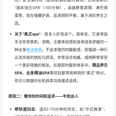
“固本培元SPA”（100分钟），涵盖肠胃调理、淋巴排
毒等，旨在强腰护肾，追求阴阳平衡，属于进阶养生之
选。
关于“柔式spa”
：很多人好奇这个。简单说，它通常指
手法非常柔和、流畅，注重体验感和身体线条舒缓的一
种全身
精油按摩
。不追求强烈的酸胀感，而强调一种行
云流水般的放松与舒适，非常适合怕痛、或纯粹想享受
一个美好夜晚的朋友。在摩耶的服务体系中，
精品养生
SPA
、
全身精油SPA
等项目都带有鲜明的“柔式”特点，
你可以根据时长和具体功效描述选择。
原则二：看你的时间和追求——丰俭由人
想快速回血
：选60-70分钟的项目，如“中式推拿”、