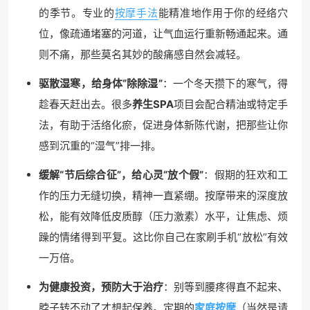
的季节。专业的
按摩手法
能精准地作用于你的经络穴
位，像疏通堵塞的河道，让气血运行重新畅通起来。通
则不痛，那些莫名其妙的酸痛感自然会减轻。
驱散湿寒，给身体“除除湿”
：一个冬天攒下的寒气，得
趁春天赶出去。很多
养生SPA
项目会配合精油或特定手
法，有助于活络化瘀，促进身体新陈代谢，把那些让你
感到沉重的“湿气”排一排。
缓解“节后综合征”，给心灵“放个假”
：假期的狂欢和工
作的压力无缝切换，精神一直紧绷。按摩带来的深度放
松，能有效降低皮质醇（压力激素）水平，让焦虑、烦
躁的情绪得到平复。这比你自己在家刷手机“放松”有效
一万倍。
为健康投资，预防大于治疗
：别等到腰疼得直不起来、
脖子转不动了才想起保养。定期的
家庭按摩
（当然是请