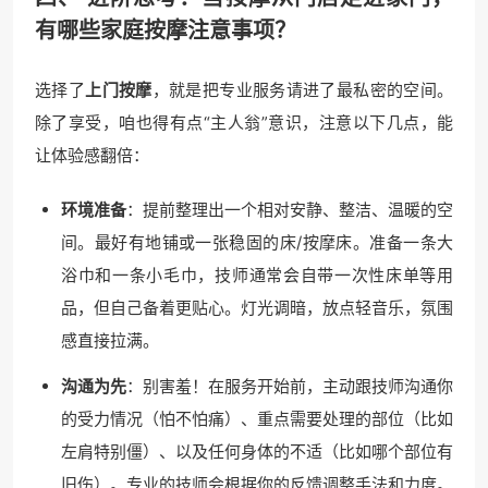
有哪些家庭按摩注意事项？
选择了
上门按摩
，就是把专业服务请进了最私密的空间。
除了享受，咱也得有点“主人翁”意识，注意以下几点，能
让体验感翻倍：
环境准备
：提前整理出一个相对安静、整洁、温暖的空
间。最好有地铺或一张稳固的床/按摩床。准备一条大
浴巾和一条小毛巾，技师通常会自带一次性床单等用
品，但自己备着更贴心。灯光调暗，放点轻音乐，氛围
感直接拉满。
沟通为先
：别害羞！在服务开始前，主动跟技师沟通你
的受力情况（怕不怕痛）、重点需要处理的部位（比如
左肩特别僵）、以及任何身体的不适（比如哪个部位有
旧伤）。专业的技师会根据你的反馈调整手法和力度。