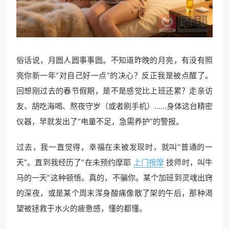
俗话说，月圆人圆事事圆。不知道昨晚的月亮，有没有照
亮你新一年“对自己好一点”的决心？反正我是被点醒了。
回想刚过去的春节假期，是不是感觉比上班还累？走亲访
友、胡吃海喝、熬夜守岁（或者刷手机）……身体这台精密
仪器，早就发出了“电量不足，急需养护”的警报。
过去，我一直觉得，幸福在未被发现时，就叫“普通的一
天”。直到我经历了“在未预约摩耶
上门按摩
技师时，叫牛
马的一天”这种顿悟。真的，不骗你。某个加班到灵魂出窍
的深夜，或是某个周末浑身酸痛像散了架的午后，那种渴
望被拯救于水火的疲惫感，懂的都懂。