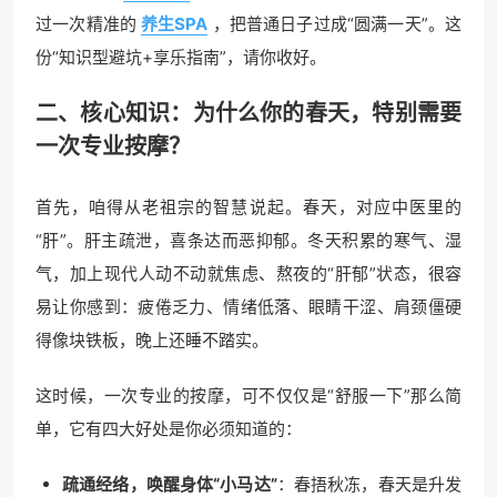
过一次精准的
养生SPA
，把普通日子过成“圆满一天”。这
份“知识型避坑+享乐指南”，请你收好。
二、核心知识：为什么你的春天，特别需要
一次专业按摩？
首先，咱得从老祖宗的智慧说起。春天，对应中医里的
“肝”。肝主疏泄，喜条达而恶抑郁。冬天积累的寒气、湿
气，加上现代人动不动就焦虑、熬夜的“肝郁”状态，很容
易让你感到：疲倦乏力、情绪低落、眼睛干涩、肩颈僵硬
得像块铁板，晚上还睡不踏实。
这时候，一次专业的按摩，可不仅仅是“舒服一下”那么简
单，它有四大好处是你必须知道的：
疏通经络，唤醒身体“小马达”
：春捂秋冻，春天是升发