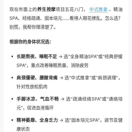
现在市面上的
养生按摩
项目五花八门，
中式推拿
、精油
SPA、经络疏通、固本培元……看得人眼花缭乱。怎么选？
别慌，我帮你理清楚了。
根据你的身体状况选：
长期熬夜、睡眠不足
→ 选"全身精油SPA"或"经典舒缓
SPA"，重点改善睡眠质量、消除疲劳
肩颈僵硬、腰酸背痛
→ 选"中式推拿"或"肩颈调理"，
针对性放松肌肉
手脚冰凉、气血不畅
→ 选"疏通经络SPA"或"通络培
元"，促进血液循环
精神萎靡、全身乏力
→ 选"固本培元SPA"，调节亚健
康状态