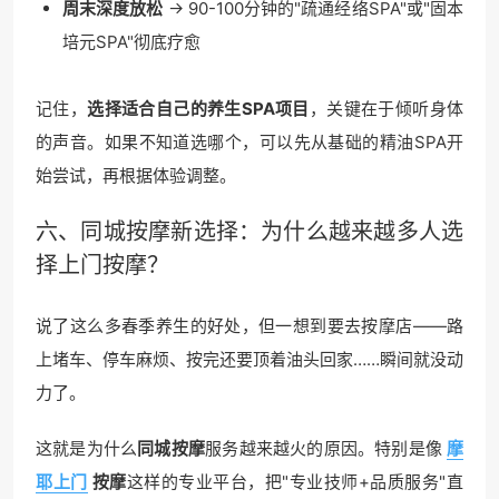
周末深度放松
→ 90-100分钟的"疏通经络SPA"或"固本
培元SPA"彻底疗愈
记住，
选择适合自己的养生SPA项目
，关键在于倾听身体
的声音。如果不知道选哪个，可以先从基础的精油SPA开
始尝试，再根据体验调整。
六、
同城按摩
新选择：为什么越来越多人选
择上门按摩？
说了这么多春季养生的好处，但一想到要去按摩店——路
上堵车、停车麻烦、按完还要顶着油头回家……瞬间就没动
力了。
这就是为什么
同城按摩
服务越来越火的原因。特别是像
摩
耶上门
按摩
这样的专业平台，把"专业技师+品质服务"直