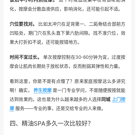
化，按摩会分散血液供应，影响消化，还可能引起不适。
穴位要找对。
比如太冲穴在足背第一、二跖骨结合部前方
凹陷处，期门穴在乳头直下第六肋间隙。找不准穴位，效
果大打折扣不说，还可能按错地方。
时间不宜过长。
单次按摩控制在30-60分钟为宜，过度按
摩会让肌肉长期处于放松状态，反而削弱其弹性和力量。
看到这里，你是不是有点懵了？原来家庭按摩这么多讲究
啊！确实，
养生按摩
是一门专业学问，不是随便按按就能
达到效果的。这也是为什么越来越多的人选择
同城
上门按
摩
服务——专业的事，还是交给专业的人来做。
四、精油SPA多久一次比较好？