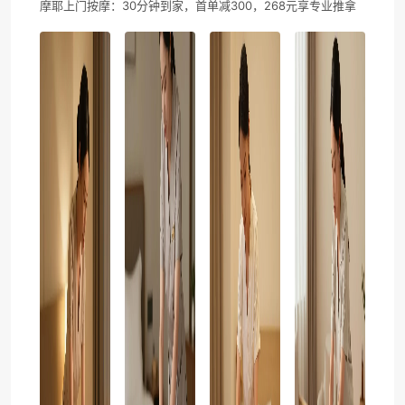
摩耶上门按摩：30分钟到家，首单减300，268元享专业推拿