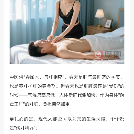
中医讲"春属木，与肝相应"，春天是肝气最旺盛的季节，
也是养肝护肝的黄金期。但春天也是肝脏最容易"受伤"的
时候——气温忽高忽低，人体新陈代谢加快，作为身体"解
毒工厂"的肝脏，负担自然加重。
更扎心的是，现代人那些习以为常的生活习惯，个个都
是"伤肝利器"：