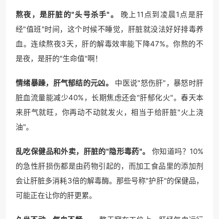
熬夜，是肝脏的"头号杀手"。
晚上11点到凌晨1点是肝
经"值班"时间，这个时候不睡觉，肝脏就没法好好排毒养
血。连续熬夜3天，肝的解毒效率能下降47%。你熬的不
是夜，是肝的"生命值"啊！
情绪暴躁，肝气郁结的元凶。
中医说"怒伤肝"，暴怒时肝
脏血流量能减少40%，长期焦虑还会"肝郁化火"。春天本
来肝气就旺，你再动不动就发火，相当于给肝脏"火上浇
油"。
乱吃保健品和外卖，肝脏的"隐形毒药"。
你知道吗？10%
的急性肝损伤都是由药物引起的，而加工食品里的添加剂
会让肝脏多消耗3倍的解毒酶。那些号称"护肝"的保健品，
可能正在让你的肝更累。