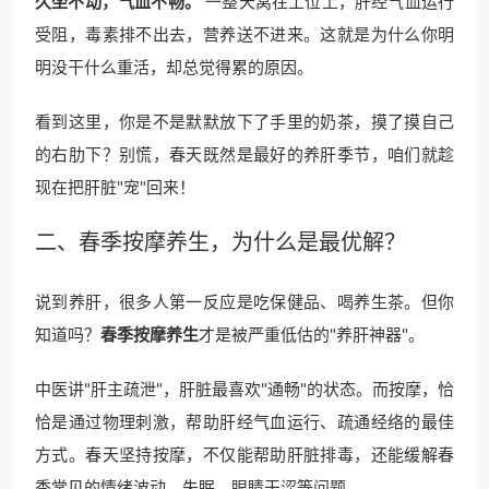
久坐不动，气血不畅。
一整天窝在工位上，肝经气血运行
受阻，毒素排不出去，营养送不进来。这就是为什么你明
明没干什么重活，却总觉得累的原因。
看到这里，你是不是默默放下了手里的奶茶，摸了摸自己
的右肋下？别慌，春天既然是最好的养肝季节，咱们就趁
现在把肝脏"宠"回来！
二、
春季按摩
养生，为什么是最优解？
说到养肝，很多人第一反应是吃保健品、喝养生茶。但你
知道吗？
春季按摩养生
才是被严重低估的"养肝神器"。
中医讲"肝主疏泄"，肝脏最喜欢"通畅"的状态。而按摩，恰
恰是通过物理刺激，帮助肝经气血运行、疏通经络的最佳
方式。春天坚持按摩，不仅能帮助肝脏排毒，还能缓解春
季常见的情绪波动、失眠、眼睛干涩等问题。