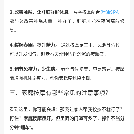
3. 改善睡眠，让肝脏好好休息。
春季按摩配合
精油SPA
，
能显著改善睡眠质量。睡好了，肝脏才能在夜间高效修
复。
4. 缓解春困，提升精力。
通过按摩足三里、风池等穴位，
可以升发阳气，赶走春天那种昏昏沉沉的疲惫感。
5. 调节免疫力，少生病。
春季气候多变，容易感冒。按摩
能增强机体免疫力，帮你安稳度过换季期。
三、
家庭按摩
有哪些常见的注意事项？
看到这里，你可能会想：那我让家人帮我按按不就行了？
打住！家庭按摩虽好，但里面的门道可多了，操作不当分
分钟"翻车"。