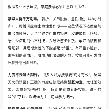
根据专业医学建议，家庭按摩必须注意以下几点：
禁忌人群千万别碰。
骨折、关节脱位、急性扭伤（48小时
内）、腰椎间盘突出急性发作期——这些情况下按摩会加
重出血肿胀，甚至导致更严重的损伤。皮肤破损、感染、
急性炎症期间也不能按，会导致感染扩散。孕妇的腹部和
腰骶部、月经期女性的下腹部是"禁区"。有严重心脏病、
未控制的高血压、凝血功能障碍的人群，按摩可能引发血
压骤升或出血风险。
力度不是越大越好。
很多人以为按摩要"痛才有效"，这是
天大的误区！正确的力度应该是感到
酸胀为宜
，太轻没效
果，太重会损伤软组织。特别是春季养肝按摩，讲究的
是"柔"字诀，以疏通为主，切忌暴力按压。
饭后半小时内别按摩。
这个时候血液集中在胃部帮助消