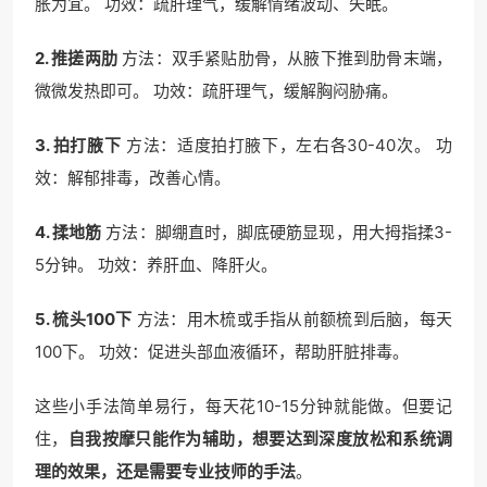
胀为宜。 功效：疏肝理气，缓解情绪波动、失眠。
2. 推搓两肋
方法：双手紧贴肋骨，从腋下推到肋骨末端，
微微发热即可。 功效：疏肝理气，缓解胸闷胁痛。
3. 拍打腋下
方法：适度拍打腋下，左右各30-40次。 功
效：解郁排毒，改善心情。
4. 揉地筋
方法：脚绷直时，脚底硬筋显现，用大拇指揉3-
5分钟。 功效：养肝血、降肝火。
5. 梳头100下
方法：用木梳或手指从前额梳到后脑，每天
100下。 功效：促进头部血液循环，帮助肝脏排毒。
这些小手法简单易行，每天花10-15分钟就能做。但要记
住，
自我按摩只能作为辅助，想要达到深度放松和系统调
理的效果，还是需要专业技师的手法
。