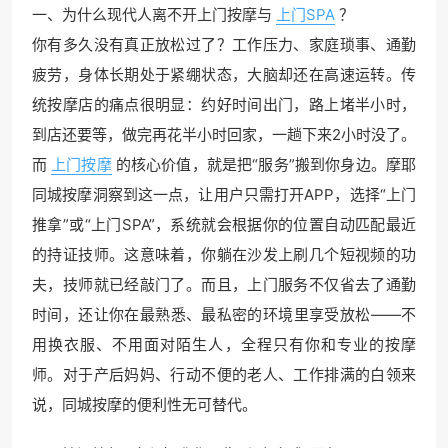
一、为什么现代人离不开上门按摩与
上门SPA
？
你有多久没有真正放松过了？工作压力、家庭琐事、通勤
疲劳，身体长期处于紧绷状态，大脑却还在高速运转。传
统按摩店的痛点很明显：约好时间出门，路上堵半小时，
到店还要等，做完再花半小时回家，一趟下来2小时没了。
而
上门按摩
的核心价值，就是把“服务”搬到你身边。摩耶
同城按摩洞察到这一点，让用户只需打开APP，选择“上门
推拿”或“上门SPA”，系统就会根据你的位置自动匹配最近
的持证技师。这意味着，你躺在沙发上刷几个短视频的功
夫，技师就已经敲门了。而且，上门服务不仅省去了通勤
时间，还让你在最熟悉、最私密的环境里享受放松——不
用换衣服、不用面对陌生人，全程只有你和专业的按摩
师。对于产后妈妈、行动不便的老人、工作排满的白领来
说，同城按摩的便利性无可替代。