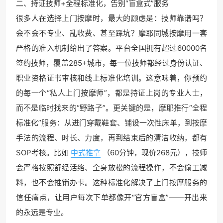
二、持证技师+全程标准化，告别“盲盒式”服务
很多人在选择上门按摩时，最大的顾虑是：技师靠谱吗？
会不会不专业、乱收费、甚至踩坑？摩耶同城按摩用一套
严格的准入机制给出了答案。平台全国拥有超过60000名
签约技师，覆盖285+城市，每一位技师都经过身份认证、
职业资格证书审核和线上标准化培训。这意味着，你预约
的每一个“私人上门按摩师”，都是持证上岗的专业人士，
而不是临时找来的“野路子”。更关键的是，摩耶推行“全程
标准化”服务：从进门穿戴鞋套、铺设一次性床单，到按摩
手法的流程、时长、力度，再到结束后的清洁收纳，都有
SOP考核。比如
中式推拿
（60分钟，现价268元），技师
会严格按照舒经活络、全身放松的流程操作，不会偷工减
料，也不会推销办卡。这种标准化解决了上门按摩服务的
信任痛点，让用户每次下单都像开“官方盲盒”——开出来
的永远是专业。