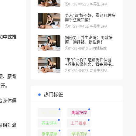
翻车秘籍
11-28
536
养生SPA
男人“肾”好不好，看这几种按
摩手法就知道！
11-29
462
养生SPA
和中式推
揭秘男士养生密码：同城按
摩，通经络，提性趣！
11-29
610
同城按摩
“弟”位不保？这篇男性保健
+养生按摩神文，看完直接硬
（朗）了
11-29
523
养生SPA
硬、腰背
通开。
热门标签
合身体僵
上门按摩
同城按摩
养生SPA
上门推拿
然相对温
推拿按摩
摩耶按摩