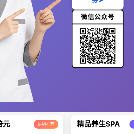
券➤
培元
精品养生SPA
热销推荐