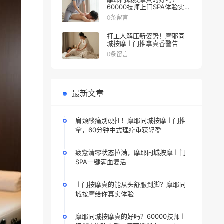
60000技师上门SPA体验实
测，疲劳悄悄走，一人一泰
0条留言
式，躺赢
打工人解压新姿势！摩耶同
城按摩上门推拿真香警告
0条留言
最新文章
肩颈酸痛别硬扛！摩耶同城按摩上门推
拿，60分钟中式理疗重获轻盈
疲惫清零状态拉满，摩耶同城按摩上门
SPA一键满血复活
上门按摩真的能从头舒服到脚？摩耶同
城按摩给你真实体验
摩耶同城按摩真的好吗？60000技师上