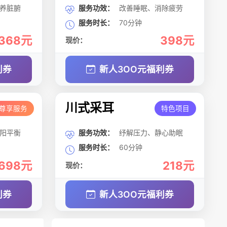
养脏腑
服务功效：
改善睡眠、消除疲劳
服务时长：
70分钟
368元
398元
现价：
利券
新人3OO元福利券
川式采耳
尊享服务
特色项目
阳平衡
服务功效：
纾解压力、静心助眠
服务时长：
60分钟
698元
218元
现价：
利券
新人3OO元福利券