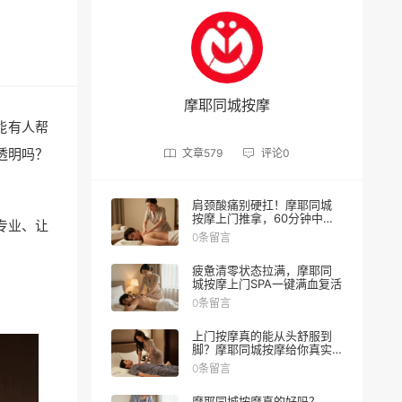
摩耶同城按摩
能有人帮
透明吗？
文章
579
评论
0
肩颈酸痛别硬扛！摩耶同城
按摩上门推拿，60分钟中式
专业、让
理疗重获轻盈
0条留言
疲惫清零状态拉满，摩耶同
城按摩上门SPA一键满血复活
0条留言
上门按摩真的能从头舒服到
脚？摩耶同城按摩给你真实
体验
0条留言
摩耶同城按摩真的好吗？