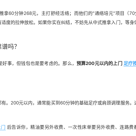
60分钟268元，主打舒经活络；而他们的"通络培元"项目（70分
有适度的拉伸放松。如果你实在纠结，不妨先从中式推拿入门，等身
靠谱吗？
是好事，但钱包也是要考虑的。那么，
预算200元以内的上门
足疗
有。200元以内，通常能买到60分钟的基础足疗或肩颈调理服务。
上门
后告诉你，精油要另外收费、一次性床单要另外收费、连路费