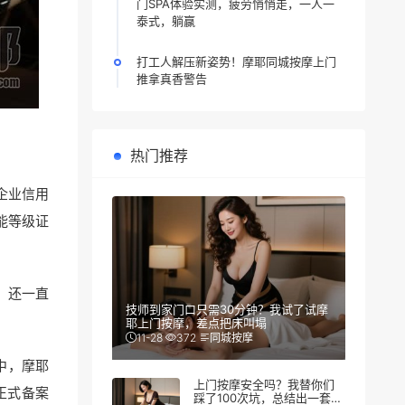
门SPA体验实测，疲劳悄悄走，一人一
泰式，躺赢
打工人解压新姿势！摩耶同城按摩上门
推拿真香警告
热门推荐
企业信用
能等级证
，还一直
技师到家门口只需30分钟？我试了试摩
耶上门按摩，差点把床叫塌
11-28
372
同城按摩
中，摩耶
上门按摩安全吗？我替你们
正式备案
踩了100次坑，总结出一套防