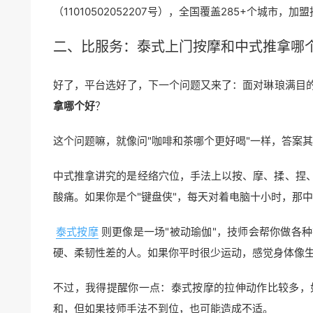
（11010502052207号），全国覆盖285+个城市
二、比服务：泰式上门按摩和
中式推拿
哪
好了，平台选好了，下一个问题又来了：面对琳琅满目
拿哪个好
？
这个问题嘛，就像问"咖啡和茶哪个更好喝"一样，答案
中式推拿讲究的是经络穴位，手法上以按、摩、揉、捏
酸痛。如果你是个"键盘侠"，每天对着电脑十小时，那
泰式按摩
则更像是一场"被动瑜伽"，技师会帮你做各
硬、柔韧性差的人。如果你平时很少运动，感觉身体像
不过，我得提醒你一点：泰式按摩的拉伸动作比较多，
和，但如果技师手法不到位，也可能造成不适。