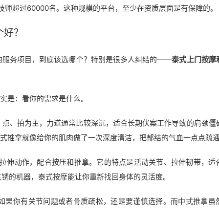
，加盟技师超过60000名。这种规模的平台，至少在资质层面是有保障的。
个好？
的服务项目，到底该选哪个？特别是很多人纠结的——
泰式上门按摩
其实是：看你的需求是什么。
、点、拍为主，力道通常比较深沉，适合长期伏案工作导致的肩颈僵
中式推拿就像给你的肌肉做了一次深度清洁，把郁结的气血一点点疏
种拉伸动作，配合按压和推拿。它的特点是活动关节、拉伸韧带，适
生锈的机器，泰式按摩能让你重新找回身体的灵活度。
如果你有关节问题或者骨质疏松，还是要谨慎选择。而中式推拿虽