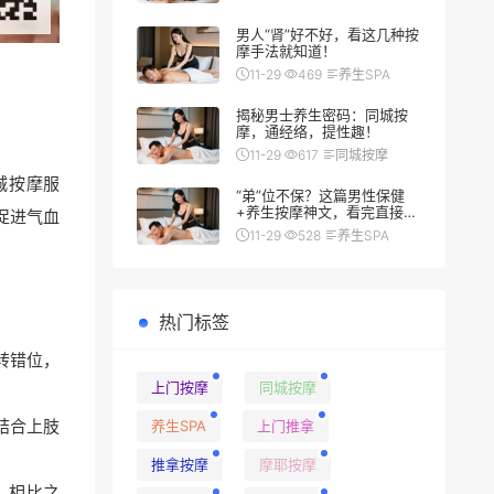
男人“肾”好不好，看这几种按
摩手法就知道！
11-29
469
养生SPA
揭秘男士养生密码：同城按
摩，通经络，提性趣！
11-29
617
同城按摩
城按摩服
“弟”位不保？这篇男性保健
+养生按摩神文，看完直接硬
促进气血
（朗）了
11-29
528
养生SPA
热门标签
转错位，
上门按摩
同城按摩
结合上肢
养生SPA
上门推拿
推拿按摩
摩耶按摩
。相比之