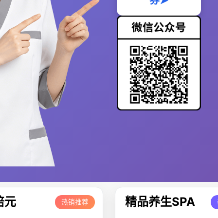
券➤
培元
精品养生SPA
热销推荐