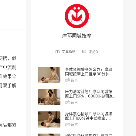
摩耶同城按摩
文章
585
评论
0
便携，似
“电流刺
身体紧绷酸胀怎么办？摩耶
同城按摩上门推拿30分钟缓
到效果全
解
0条留言
用双手解
压力清零计划！摩耶同城按
摩上门SPA，60000技师随叫
随到
0条留言
身体累心情烦？摩耶同城按
摩上门60分钟中式推拿，让
身心一起松绑
解局部紧
0条留言
加班后身体被掏空？摩耶同