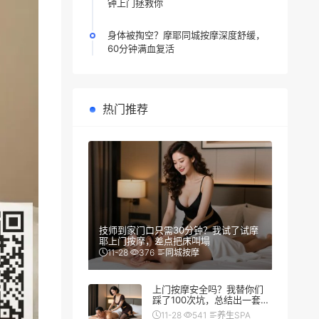
钟上门拯救你
身体被掏空？摩耶同城按摩深度舒缓，
60分钟满血复活
热门推荐
技师到家门口只需30分钟？我试了试摩
耶上门按摩，差点把床叫塌
11-28
376
同城按摩
上门按摩安全吗？我替你们
踩了100次坑，总结出一套防
翻车秘籍
11-28
541
养生SPA