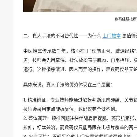
数码经络按摩
二、真人手法的不可替代性——为什么
上门推拿
更值得
中医推拿传承数千年，核心在于“理筋正骨、疏通经络
务，技师会先用掌温、揉法放松表层肌肉，再用指压、
运行。这种循序渐进、因人而异的操作，是数码仪器无
具体来说，真人手法的优势体现在三个层面：
1. 精准辨证：专业技师能通过触摸判断肌肉硬结、关节
技师会采用定点旋扳复位，数码仪完全做不到。
2. 整体调理：颈椎问题往往伴随肩胛提肌、菱形肌紧
拉伸，标本兼治。而数码仪只能局限在电极片覆盖的两
3. 安全可控：正规平台的上门按摩技师经过严格考核