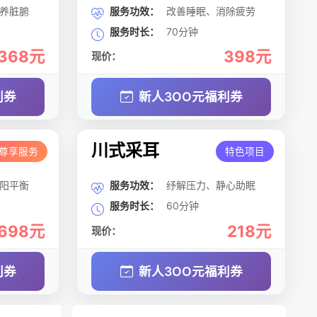
养脏腑
服务功效：
改善睡眠、消除疲劳
服务时长：
70分钟
368元
398元
现价：
利券
新人3OO元福利券
川式采耳
尊享服务
特色项目
阳平衡
服务功效：
纾解压力、静心助眠
服务时长：
60分钟
698元
218元
现价：
利券
新人3OO元福利券