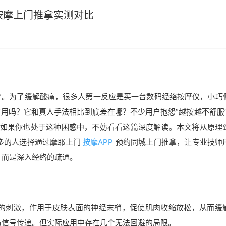
按摩上门推拿实测对比
”。为了缓解酸痛，很多人第一反应是买一台数码经络按摩仪，小巧
有用吗？它和真人手法相比到底差在哪？不少用户抱怨“越按越不舒服”
。如果你也处于这种困惑中，不妨看看这篇深度解读。本文将从原理
多的人选择通过摩耶上门
按摩APP
预约同城上门推拿，让专业技师
，而是深入经络的疏通。
的刺激，作用于皮肤表面的神经末梢，促使肌肉收缩放松，从而缓
痛信号传递。但实际应用中存在几个无法回避的局限。