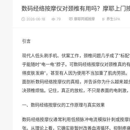
数码经络按摩仪对颈椎有用吗？摩耶上门
2026-06-18
79
摩耶同城按摩
养生SPA
引言
现代人低头刷手机、伏案工作，颈椎问题几乎成了“标配
乎能随时“电一电”脖子。可数码经络按摩仪对颈椎真的
得皮肤发麻”，甚至有人因为使用不当加重了肌肉劳损
面剖析数码经络按摩仪的真相，并告诉你为什么越来越
决颈椎烦恼。记住，真正的放松，不只是表面的电刺激
一、数码经络按摩仪的工作原理与真实效果
数码经络按摩仪通常利用低频脉冲电流模拟针刺或按摩
张。从理论上看，它确实能暂时改善血液循环、抑制疼