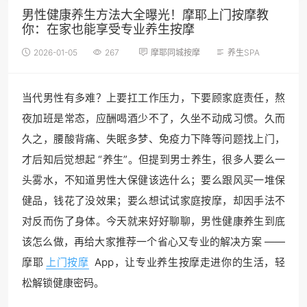
男性健康养生方法大全曝光！摩耶上门按摩教
你：在家也能享受专业养生按摩
2026-01-05
267
摩耶同城按摩
养生SPA
当代男性有多难？上要扛工作压力，下要顾家庭责任，熬
夜加班是常态，应酬喝酒少不了，久坐不动成习惯。久而
久之，腰酸背痛、失眠多梦、免疫力下降等问题找上门，
才后知后觉想起 “养生”。但提到男士养生，很多人要么一
头雾水，不知道男性大保健该选什么；要么跟风买一堆保
健品，钱花了没效果；要么想试试家庭按摩，却因手法不
对反而伤了身体。今天就来好好聊聊，男性健康养生到底
该怎么做，再给大家推荐一个省心又专业的解决方案 ——
摩耶
上门按摩
App，让专业养生按摩走进你的生活，轻
松解锁健康密码。