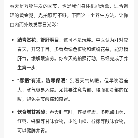
春天是万物生发的季节，也是我们身体机能活跃、适合调
理的黄金期。光拍照可不够，下面这十个养生方法，让你
由内而外焕发春日光彩：
踏青赏花，舒肝明目
：这可不是玩笑。中医认为肝对应
春天，开窍于目。多看看绿色植物和缤纷花朵，能舒畅
肝气，缓解眼疲劳。你今天的拍照行动，已经完成了养
生第一步！
“春捂”有道，防寒保暖
：别看天气转暖，但早晚温差
大，寒气容易入侵。尤其要注意背部、腰腹和脚部的保
暖，避免关节酸痛和感冒。
饮食增甘减酸
：春天肝气旺，容易脾虚。多吃点山药、
红枣、蜂蜜等甘味食物，少吃山楂、柠檬等酸味食物，
可以健脾养胃。