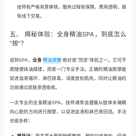
技师有严格背景审核，服务过程有保障，费用透明，避
免线下交易。
五、 揭秘体验：全身
精油SPA
，到底怎么
“按”？
说到SPA，
全身
精油按摩
绝对是“顶流”体验之一。它可不
是随便抹油揉揉，而是一门专业手法。正确的精油按摩能
促进血液循环、淋巴排毒，深度放松肌肉，同时让精油的
功效通过皮肤渗透吸收。
一次专业的全身精油SPA，技师通常会遵循从肢体末端朝
向心脏的方向进行按摩，以促进血液和淋巴液回流。手法
也很多样：
推抚法
：用手掌大面积舒缓推按，帮你初步放松，促进