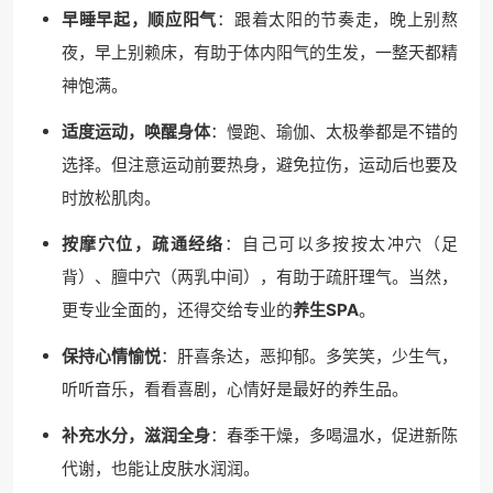
早睡早起，顺应阳气
：跟着太阳的节奏走，晚上别熬
夜，早上别赖床，有助于体内阳气的生发，一整天都精
神饱满。
适度运动，唤醒身体
：慢跑、瑜伽、太极拳都是不错的
选择。但注意运动前要热身，避免拉伤，运动后也要及
时放松肌肉。
按摩穴位，疏通经络
：自己可以多按按太冲穴（足
背）、膻中穴（两乳中间），有助于疏肝理气。当然，
更专业全面的，还得交给专业的
养生SPA
。
保持心情愉悦
：肝喜条达，恶抑郁。多笑笑，少生气，
听听音乐，看看喜剧，心情好是最好的养生品。
补充水分，滋润全身
：春季干燥，多喝温水，促进新陈
代谢，也能让皮肤水润润。