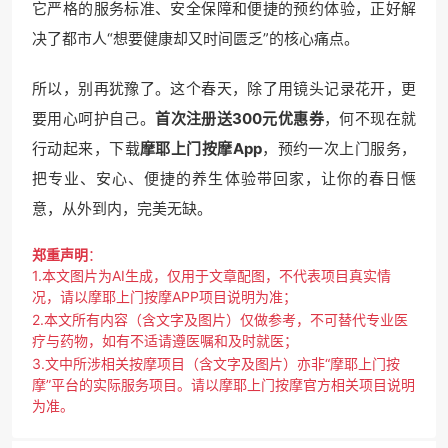
它严格的服务标准、安全保障和便捷的预约体验，正好解
决了都市人“想要健康却又时间匮乏”的核心痛点。
所以，别再犹豫了。这个春天，除了用镜头记录花开，更
要用心呵护自己。
首次注册送300元优惠券
，何不现在就
行动起来，下载
摩耶上门按摩App
，预约一次上门服务，
把专业、安心、便捷的养生体验带回家，让你的春日惬
意，从外到内，完美无缺。
郑重声明
：
1.本文图片为AI生成，仅用于文章配图，不代表项目真实情
况，请以摩耶上门按摩APP项目说明为准；
2.本文所有内容（含文字及图片）仅做参考，不可替代专业医
疗与药物，如有不适请遵医嘱和及时就医；
3.文中所涉相关按摩项目（含文字及图片）亦非“摩耶上门按
摩”平台的实际服务项目。请以摩耶上门按摩官方相关项目说明
为准。