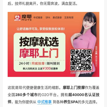
后，技师礼貌离开，你无需奔波，满血复活。
这就是现代便捷健康生活的缩影。
摩耶上门按摩
作为覆盖
全国
280多个城市
的O2O平台，拥有
超40000名认证技
师
，能为你提供从
中式推拿
到各种
养生SPA
的多元选择。