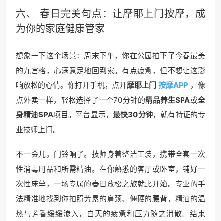
六、 春日完美句点：让摩耶上门按摩，成
为你的家庭健康管家
想象一下这个场景：周末下午，你在公园拍下了今春最美
的九宫格，心满意足地回到家。有点疲惫，但不想让这影
响放松的心情。你打开手机，点开
摩耶上门
按摩APP
，像
点外卖一样，轻松选择了一个70分钟的
精品养生SPA
或
全
身精油SPA
项目。平台显示，
最快30分钟
，就有持证的专
业技师上门。
不一会儿，门铃响了。技师身着整洁工装，携带全套一次
性消毒用品和所需精油。在你熟悉的客厅或卧室，铺好一
次性床单，一场专属的春日放松之旅就此开始。专业的手
法精准地找到你拍照劳累的肩颈、僵硬的腰背，精油的温
热与芳香缓缓渗入，白天的疲惫和压力随之消散。结束