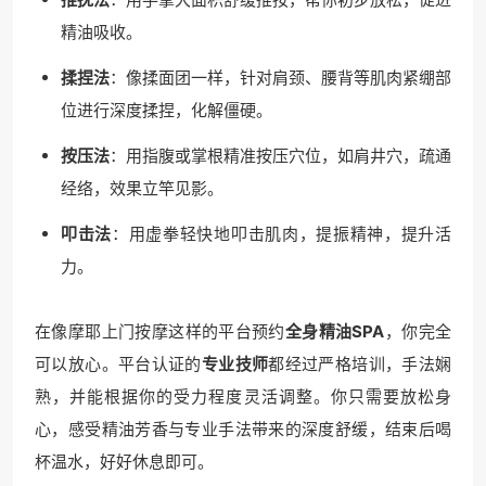
精油吸收。
揉捏法
：像揉面团一样，针对肩颈、腰背等肌肉紧绷部
位进行深度揉捏，化解僵硬。
按压法
：用指腹或掌根精准按压穴位，如肩井穴，疏通
经络，效果立竿见影。
叩击法
：用虚拳轻快地叩击肌肉，提振精神，提升活
力。
在像摩耶上门按摩这样的平台预约
全身精油SPA
，你完全
可以放心。平台认证的
专业技师
都经过严格培训，手法娴
熟，并能根据你的受力程度灵活调整。你只需要放松身
心，感受精油芳香与专业手法带来的深度舒缓，结束后喝
杯温水，好好休息即可。