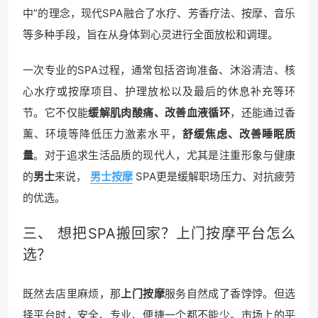
中”的理念，现代SPA融合了水疗、芳香疗法、按摩、音乐
等多种手段，旨在从身体到心灵进行全面放松和调理。
一次专业的SPA过程，通常包括咨询准备、沐浴清洁、核
心水疗或按摩项目、护理放松以及最后的休息补充等环
节。它不仅能
缓解肌肉酸痛、改善血液循环
，还能通过香
薰、环境等降低压力激素水平，
舒缓焦虑、改善睡眠质
量
。对于追求生活品质的现代人，尤其是注重形象与健康
的
男士
来说，
男士按摩
SPA更是缓解职场压力、对抗疲劳
的优选。
三、 想把SPA搬回家？上门
按摩平台
怎么
选？
既然去店里麻烦，那
上门按摩
服务自然成了香饽饽。但选
择平台时，安全、专业、便捷一个都不能少。市场上的平