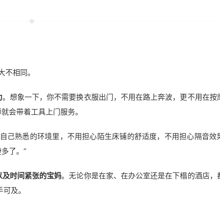
大不相同。
力
。想象一下，你不需要换衣服出门，不用在路上奔波，更不用在按
师就会带着工具上门服务。
在自己熟悉的环境里，不用担心陌生床铺的舒适度，不用担心隔音效
多了。”
以及时间紧张的宝妈
。无论你是在家、在办公室还是在下榻的酒店，
手可及。