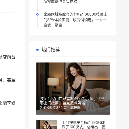
城按摩给你真实体验
摩耶同城按摩真的好吗？60000技师上
门SPA体验实测，疲劳悄悄走，一人一
泰式，躺赢
热门推荐
摩店前台
果，甚至
技师到家门口只需30分钟？我试了试摩
都能享受
耶上门按摩，差点把床叫塌
11-28
372
同城按摩
上门按摩安全吗？我替你们
踩了100次坑，总结出一套防