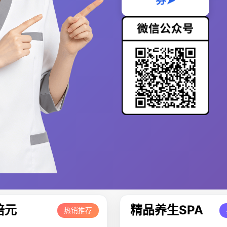
券➤
培元
精品养生SPA
热销推荐