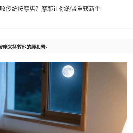
击败传统按摩店？摩耶让你的肾重获新生
按摩来拯救他的腰和肾。