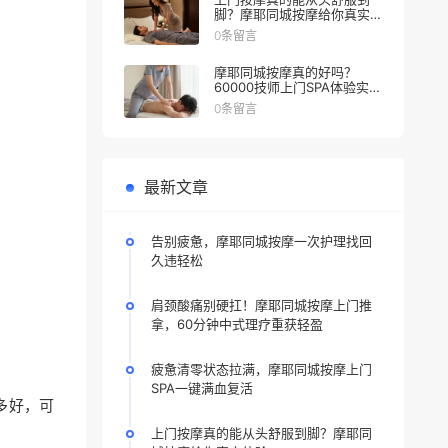
脚？摩耶同城按摩给你真实
体验
0条留言
摩耶同城按摩真的好吗？
60000技师上门SPA体验实
测，疲劳悄悄走，一人一泰
0条留言
式，躺赢
最新文章
告别疲惫，摩耶同城按摩一次护理找回
久违轻松
肩颈酸痛别硬扛！摩耶同城按摩上门推
拿，60分钟中式理疗重获轻盈
疲惫清零状态拉满，摩耶同城按摩上门
SPA一键满血复活
多好，可
上门按摩真的能从头舒服到脚？摩耶同