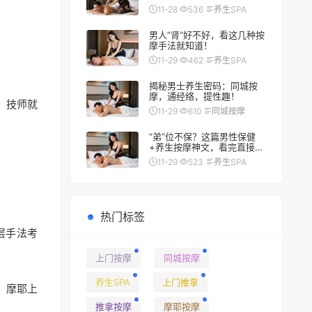
翻车秘籍
11-28
536
养生SPA
男人“肾”好不好，看这几种按
摩手法就知道！
11-29
462
养生SPA
揭秘男士养生密码：同城按
摩，通经络，提性趣！
，技师就
11-29
610
同城按摩
“弟”位不保？这篇男性保健
+养生按摩神文，看完直接硬
（朗）了
11-29
523
养生SPA
热门标签
层手法考
上门按摩
同城按摩
养生SPA
上门推拿
 摩耶上
推拿按摩
摩耶按摩