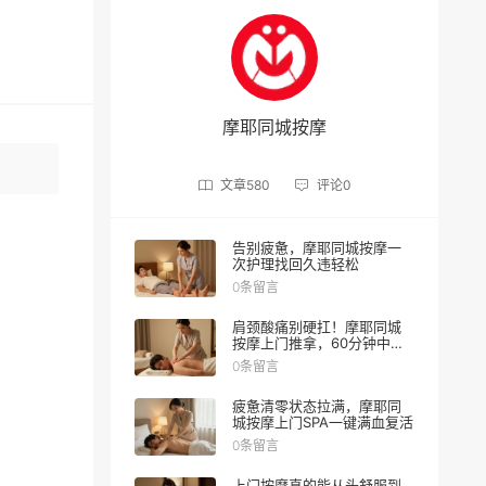
摩耶同城按摩
文章
580
评论
0
告别疲惫，摩耶同城按摩一
次护理找回久违轻松
0条留言
肩颈酸痛别硬扛！摩耶同城
按摩上门推拿，60分钟中式
理疗重获轻盈
0条留言
疲惫清零状态拉满，摩耶同
城按摩上门SPA一键满血复活
0条留言
上门按摩真的能从头舒服到