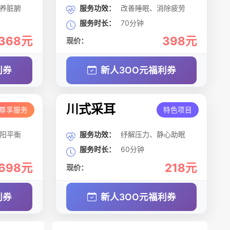
养脏腑
服务功效：
改善睡眠、消除疲劳
服务时长：
70分钟
368元
398元
现价：
利券
新人3OO元福利券
川式采耳
尊享服务
特色项目
阳平衡
服务功效：
纾解压力、静心助眠
服务时长：
60分钟
698元
218元
现价：
利券
新人3OO元福利券