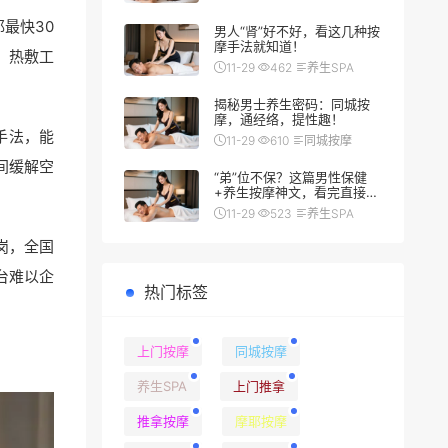
最快30
男人“肾”好不好，看这几种按
摩手法就知道！
、热敷工
11-29
462
养生SPA
揭秘男士养生密码：同城按
摩，通经络，提性趣！
手法，能
11-29
610
同城按摩
间缓解空
“弟”位不保？这篇男性保健
+养生按摩神文，看完直接硬
（朗）了
11-29
523
养生SPA
岗，全国
台难以企
热门标签
上门按摩
同城按摩
养生SPA
上门推拿
推拿按摩
摩耶按摩