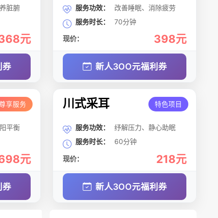
养脏腑
服务功效：
改善睡眠、消除疲劳
服务时长：
70分钟
368元
398元
现价：
利券
新人3OO元福利券
川式采耳
尊享服务
特色项目
阳平衡
服务功效：
纾解压力、静心助眠
服务时长：
60分钟
698元
218元
现价：
利券
新人3OO元福利券