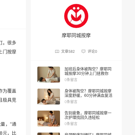
摩耶同城按摩
灯。很多
上门按摩
文章
582
评论
0
加班后身体被掏空？摩耶同
城按摩30分钟上门拯救你
0条留言
作为覆盖
身体被掏空？摩耶同城按摩
深度舒缓，60分钟满血复活
且极具竞
0条留言
告别疲惫，摩耶同城按摩一
次护理找回久违轻松
量，“通
0条留言
98元，比
肩颈酸痛别硬扛！摩耶同城