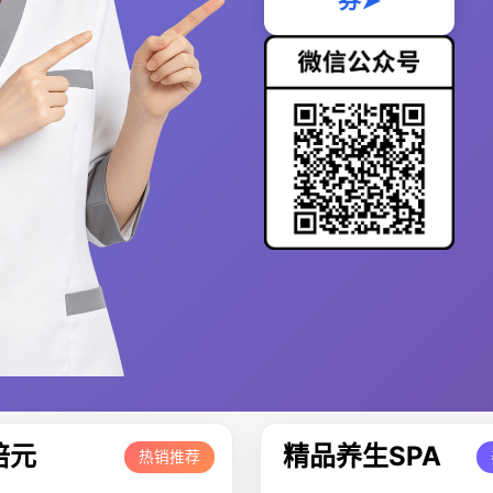
券➤
培元
精品养生SPA
热销推荐