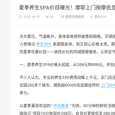
夏季养生SPA价目曝光！摩耶上门按摩低至
2026-06-15
90
摩耶同城按摩
养生SPA
炎炎夏日，气温飙升，身体容易感到疲惫和困倦。空调
人想通过
养生SPA
来调理身体，但又担心价格太贵。那
的夏季优惠价目——高性价比的同城按摩服务，让你足
一、夏季养生SPA价格大起底：从268元到698元，丰俭
不少人认为，专业的养生SPA费用动辄上千元，去门店
全国285多个城市、拥有超60000名加盟技师的
上门SP
争力。
以夏季最受欢迎的“
中式推拿
”为例，60分钟的舒经活
络培元”项目70分钟现价298元，会员价更是低至286.