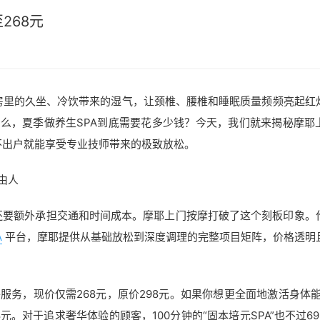
268元
房里的久坐、冷饮带来的湿气，让颈椎、腰椎和睡眠质量频频亮起红
么，夏季做养生SPA到底需要花多少钱？今天，我们就来揭秘摩耶
不出户就能享受专业技师带来的极致放松。
由人
还要额外承担交通和时间成本。摩耶上门按摩打破了这个刻板印象。
A
平台，摩耶提供从基础放松到深度调理的完整项目矩阵，价格透明
络服务，现价仅需268元，原价298元。如果你想更全面地激活身体能
08元。对于追求奢华体验的顾客，100分钟的“固本培元SPA”也不过6