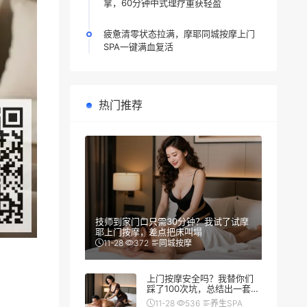
拿，60分钟中式理疗重获轻盈
疲惫清零状态拉满，摩耶同城按摩上门
SPA一键满血复活
热门推荐
技师到家门口只需30分钟？我试了试摩
耶上门按摩，差点把床叫塌
11-28
372
同城按摩
上门按摩安全吗？我替你们
踩了100次坑，总结出一套防
翻车秘籍
11-28
536
养生SPA