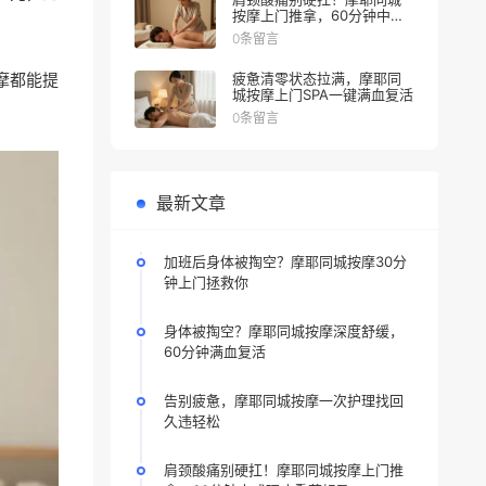
按摩上门推拿，60分钟中式
理疗重获轻盈
0条留言
摩都能提
疲惫清零状态拉满，摩耶同
城按摩上门SPA一键满血复活
0条留言
最新文章
加班后身体被掏空？摩耶同城按摩30分
钟上门拯救你
身体被掏空？摩耶同城按摩深度舒缓，
60分钟满血复活
告别疲惫，摩耶同城按摩一次护理找回
久违轻松
肩颈酸痛别硬扛！摩耶同城按摩上门推