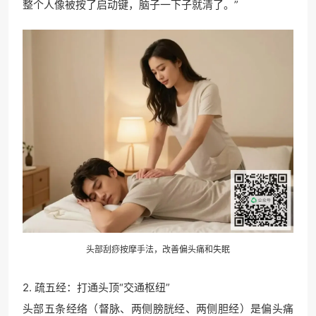
整个人像被按了启动键，脑子一下子就清了。”
头部刮痧按摩手法，改善偏头痛和失眠
2. 疏五经：打通头顶“交通枢纽”
头部五条经络（督脉、两侧膀胱经、两侧胆经）是偏头痛