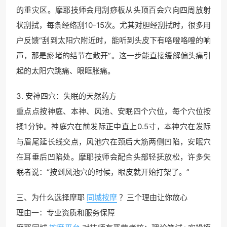
的重灾区。摩耶技师会用刮痧板从头顶百会穴向四周放射
状刮拭，每条经络刮10-15次。尤其对胆经刮拭时，很多用
户反馈“刮到太阳穴附近时，能听到头皮下有咯噔咯噔的响
声，那是瘀堵的结节在散开”。这一步能直接缓解偏头痛引
起的太阳穴跳痛、眼眶胀痛。
3. 安神四穴：失眠的天然药方
重点点按神庭、本神、风池、安眠四个穴位，每个穴位按
揉1分钟。神庭穴在前发际正中直上0.5寸，本神穴在发际
与眉尾延长线交点，风池穴在颈后大筋两侧凹陷，安眠穴
在耳垂后凹陷处。摩耶技师会配合头部轻抚放松，许多失
眠者说：“按到风池穴的时候，眼皮就开始打架了。”
三、为什么选择摩耶
同城按摩
？三个理由让你放心
理由一：专业资质和服务保障