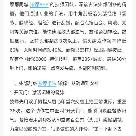
摩耶同城
按摩APP
的技师团队，深谙古法头部刮痧的精
髓。他们通过专业的手法，用牛角刮板沿头部经络（督
脉、膀胱经、胆经）进行刮拭，配合点按百会、风池、太
阳等关键穴位，能快速驱散头部浊气、放松紧绷神经。数
据显示，坚持头部刮痧3次以上，偏头痛发作频率降低
60%，入睡时间缩短40%。而你只需打开摩耶同城按摩，
就有全国超60000+持证技师，覆盖285+城市，最快30分
钟上门，哪怕凌晨一点突发头痛，也能随叫随到。
二、头部刮痧
按摩手法
详解：从疏通到安神
1. 开天门：激活沉睡的督脉
技师先用双手拇指从眉心印堂穴交替上推至前发际，重复
36次。这个动作在中医叫“开天门”，能瞬间唤醒督脉阳
气。紧接着用刮痧板从印堂向百会穴（头顶）缓慢刮拭，
力度以酸胀感为宜。很多做过的人评价：“第一下刮下去，