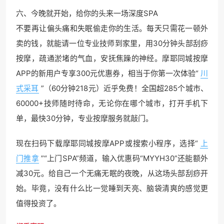
六、今晚就开始，给你的头来一场深度SPA
不要再让偏头痛和失眠偷走你的生活。每天只需花一顿外
卖的钱，就能请一位专业技师到家里，用30分钟头部刮痧
按摩，疏通淤堵的气血，安抚焦躁的神经。摩耶同城按摩
APP的新用户专享300元优惠券，相当于你第一次体验“
川
式采耳
”（60分钟218元）近乎免费！全国超285个城市、
60000+技师随时待命，无论你在哪个城市，打开手机下
单，最快30分钟，专业按摩服务就敲门。
现在扫码下载摩耶同城按摩APP或搜索小程序，选择“
上
门推拿
”“上门SPA”频道，输入优惠码“MYYH30”还能额外
减30元。给自己一个无痛无眠的夜晚，从这场头部刮痧开
始。毕竟，没有什么比一觉睡到天亮、脑袋清爽的感觉更
值得投资了。