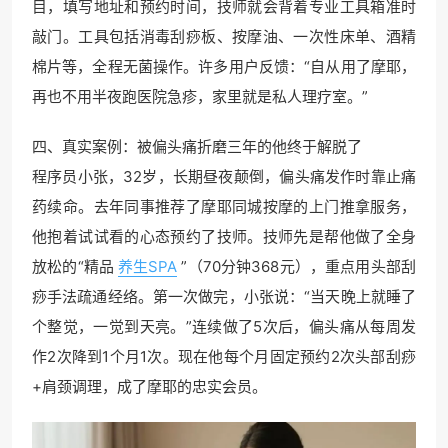
目，填写地址和预约时间，技师就会背着专业工具箱准时
敲门。工具包括消毒刮痧板、按摩油、一次性床单、酒精
棉片等，全程无菌操作。许多用户反馈：“自从用了摩耶，
再也不用半夜跑医院急疹，家里就是私人理疗室。”
四、真实案例：被偏头痛折磨三年的他终于解脱了
程序员小张，32岁，长期昼夜颠倒，偏头痛发作时靠止痛
药续命。去年同事推荐了摩耶同城按摩的上门推拿服务，
他抱着试试看的心态预约了技师。技师先是帮他做了全身
放松的“精品
养生SPA
”（70分钟368元），重点用头部刮
痧手法疏通经络。第一次做完，小张说：“当天晚上就睡了
个整觉，一觉到天亮。”连续做了5次后，偏头痛从每周发
作2次降到1个月1次。现在他每个月固定预约2次头部刮痧
+肩颈调理，成了摩耶的忠实会员。