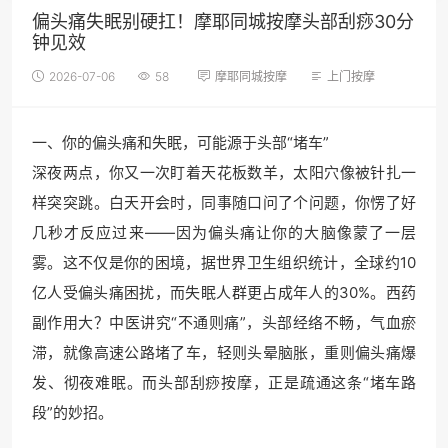
偏头痛失眠别硬扛！摩耶同城按摩头部刮痧30分
钟见效
2026-07-06
58
摩耶同城按摩
上门按摩
一、你的偏头痛和失眠，可能源于头部“堵车”
深夜两点，你又一次盯着天花板数羊，太阳穴像被针扎一
样突突跳。白天开会时，同事随口问了个问题，你愣了好
几秒才反应过来——因为偏头痛让你的大脑像蒙了一层
雾。这不仅是你的困境，据世界卫生组织统计，全球约10
亿人受偏头痛困扰，而失眠人群更占成年人的30%。西药
副作用大？中医讲究“不通则痛”，头部经络不畅，气血瘀
滞，就像高速公路堵了车，轻则头晕脑胀，重则偏头痛爆
发、彻夜难眠。而头部刮痧按摩，正是疏通这条“堵车路
段”的妙招。