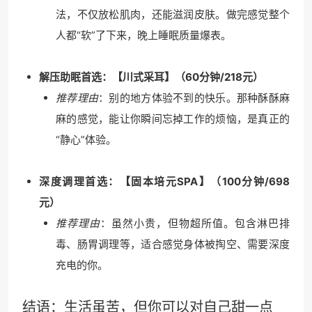
法，不仅放松肌肉，还能滋润皮肤。做完感觉整个
人都“软”了下来，晚上睡眠质量爆表。
解压助眠首选：【川式采耳】（60分钟/218元）
推荐理由
：别的地方体验不到的快乐。那种酥酥麻
麻的感觉，能让你瞬间忘掉工作的烦恼，是真正的
“静心”体验。
深度调理首选：【固本培元SPA】（100分钟/698
元）
推荐理由
：虽然小贵，但物超所值。包含淋巴排
毒、肠胃调理等，适合感觉身体被掏空、需要深度
充电的你。
结语：生活虽苦，但你可以对自己甜一点