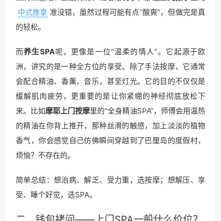
中式推拿
准没错，虽然过程可能有点“酸爽”，但做完是真
的轻松。
而
养生SPA
呢，更像是一位“温柔的情人”。它起源于欧
洲，讲究的是一种全方位的享受。除了手法按摩，它通常
会配合精油、香薰、音乐，甚至灯光。它的目的不仅仅是
缓解肌肉疲劳，更重要的是让你紧绷的神经彻底放松下
来。比如
摩耶上门按摩
里的“全身精油SPA”，师傅会用温热
的精油在你背上推开，那种丝滑的触感，加上淡淡的植物
香气，你会感觉自己仿佛瞬间穿越到了巴厘岛的度假村，
烦恼？不存在的。
简单总结：想治病、解乏、受力重，选按摩；想解压、享
受、睡个好觉，选SPA。
二、钱包拷问——上门SPA一般什么价位？