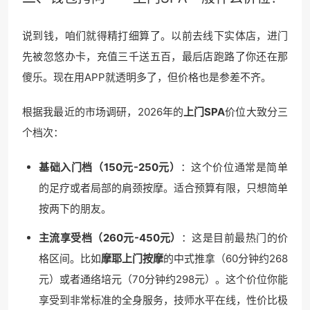
说到钱，咱们就得精打细算了。以前去线下实体店，进门
先被忽悠办卡，充值三千送五百，最后店跑路了你还在那
傻乐。现在用APP就透明多了，但价格也是参差不齐。
根据我最近的市场调研，2026年的
上门SPA
价位大致分三
个档次：
基础入门档（150元-250元）
：这个价位通常是简单
的足疗或者局部的肩颈按摩。适合预算有限，只想简单
按两下的朋友。
主流享受档（260元-450元）
：这是目前最热门的价
格区间。比如
摩耶上门按摩
的中式推拿（60分钟约268
元）或者通络培元（70分钟约298元）。这个价位你能
享受到非常标准的全身服务，技师水平在线，性价比极