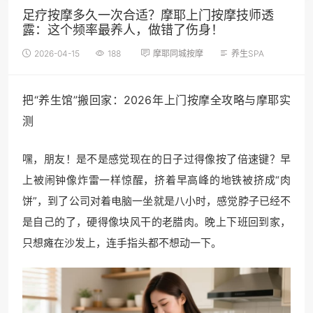
足疗按摩多久一次合适？摩耶上门按摩技师透
露：这个频率最养人，做错了伤身！
2026-04-15
188
摩耶同城按摩
养生SPA
把“养生馆”搬回家：2026年
上门按摩
全攻略与摩耶实
测
嘿，朋友！是不是感觉现在的日子过得像按了倍速键？早
上被闹钟像炸雷一样惊醒，挤着早高峰的地铁被挤成“肉
饼”，到了公司对着电脑一坐就是八小时，感觉脖子已经不
是自己的了，硬得像块风干的老腊肉。晚上下班回到家，
只想瘫在沙发上，连手指头都不想动一下。