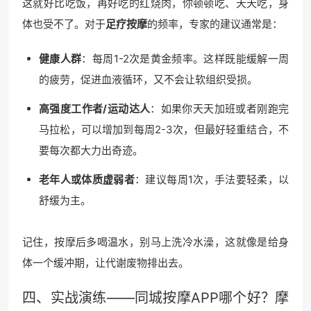
这就好比吃饭，再好吃的红烧肉，你顿顿吃、天天吃，身
体也受不了。对于
足疗按摩
的频率，专家的建议通常是：
健康人群
：每周1-2次是黄金频率。这样既能缓解一周
的疲劳，促进血液循环，又不会让软组织受损。
高强度工作者/运动达人
：如果你天天加班或者刚跑完
马拉松，可以增加到每周2-3次，但最好轻重结合，不
要每次都大力出奇迹。
老年人或体质虚弱者
：建议每周1次，手法要轻柔，以
舒缓为主。
记住，按摩后多喝温水，别马上洗冷水澡，这就像是给身
体一个缓冲期，让代谢废物排出去。
四、实战演练——同城
按摩APP
哪个好？摩