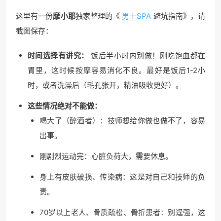
这里有一份
摩小耶
独家整理的《
男士SPA
避坑指南》，请
截图保存：
时间选择有讲究：
饭后半小时内别做！刚吃饱血都在
胃里，这时候按摩容易消化不良。最好是饭后1-2小
时，或者洗澡后（毛孔张开，精油吸收更好）。
这些情况绝对不能做：
喝大了（醉酒者）：技师想给你做也做不了，容易
出事。
刚剧烈运动完：心脏负荷大，需要休息。
身上有皮肤破损、传染病：这是对自己和技师的负
责。
70岁以上老人、骨质疏松、骨折患者：别逞强，这