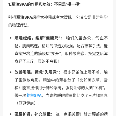
1. 精油SPA的作用和功效：不只是“摸一摸”
别把
精油SPA
想得太神秘或者太暧昧，它其实是非常科学
的物理疗法。
疏通经络，缓解“僵硬死”：
咱们久坐办公，气血不
畅，肌肉粘连。精油的渗透力极强，配合推拿手法，能
直接把粘连的筋膜层“揉开”。那种酸爽感，按完之后浑
身轻了三斤，真的不夸张！
改善睡眠，拯救“失眠党”：
很多兄弟晚上睡不着，脑
子里像放电影。精油中的芳香分子（比如薰衣草、雪
松）能直接作用于神经系统，强制让你的大脑“关机”。
做一次
养生SPA
，当晚的睡眠质量堪比吃了三片褪黑素
（但更健康）。
强腰护肾，补充能量：
这一点很关键！针对腰部的精