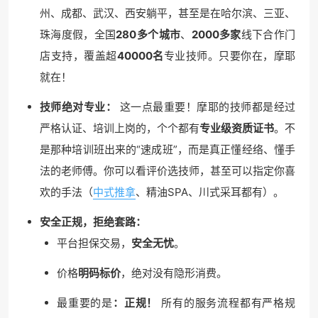
州、成都、武汉、西安躺平，甚至是在哈尔滨、三亚、
珠海度假，全国
280多个城市
、
2000多家
线下合作门
店支持，覆盖超
40000名
专业技师。只要你在，摩耶
就在！
技师绝对专业：
这一点最重要！摩耶的技师都是经过
严格认证、培训上岗的，个个都有
专业级资质证书
。不
是那种培训班出来的“速成班”，而是真正懂经络、懂手
法的老师傅。你可以看评价选技师，甚至可以指定你喜
欢的手法（
中式推拿
、精油SPA、川式采耳都有）。
安全正规，拒绝套路：
平台担保交易，
安全无忧
。
价格
明码标价
，绝对没有隐形消费。
最重要的是
：正规！
所有的服务流程都有严格规