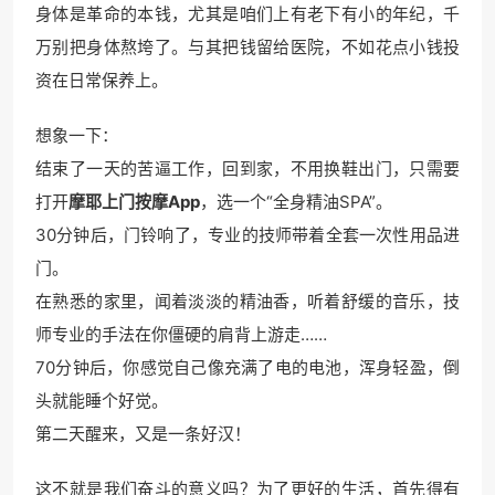
身体是革命的本钱，尤其是咱们上有老下有小的年纪，千
万别把身体熬垮了。与其把钱留给医院，不如花点小钱投
资在日常保养上。
想象一下：
结束了一天的苦逼工作，回到家，不用换鞋出门，只需要
打开
摩耶上门按摩App
，选一个“全身精油SPA”。
30分钟后，门铃响了，专业的技师带着全套一次性用品进
门。
在熟悉的家里，闻着淡淡的精油香，听着舒缓的音乐，技
师专业的手法在你僵硬的肩背上游走……
70分钟后，你感觉自己像充满了电的电池，浑身轻盈，倒
头就能睡个好觉。
第二天醒来，又是一条好汉！
这不就是我们奋斗的意义吗？为了更好的生活，首先得有