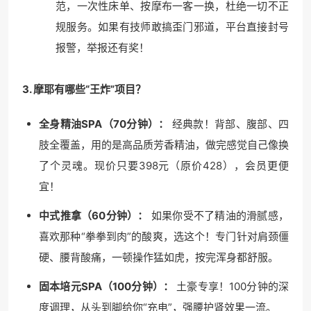
范，一次性床单、按摩布一客一换，杜绝一切不正
规服务。如果有技师敢搞歪门邪道，平台直接封号
报警，举报还有奖！
3. 摩耶有哪些“王炸”项目？
全身精油SPA（70分钟）：
经典款！背部、腹部、四
肢全覆盖，用的是高品质芳香精油，做完感觉自己像换
了个灵魂。现价只要398元（原价428），会员更便
宜！
中式推拿（60分钟）：
如果你受不了精油的滑腻感，
喜欢那种“拳拳到肉”的酸爽，选这个！专门针对肩颈僵
硬、腰背酸痛，一顿操作猛如虎，按完浑身都舒服。
固本培元SPA（100分钟）：
土豪专享！100分钟的深
度调理，从头到脚给你“充电”，强腰护肾效果一流。