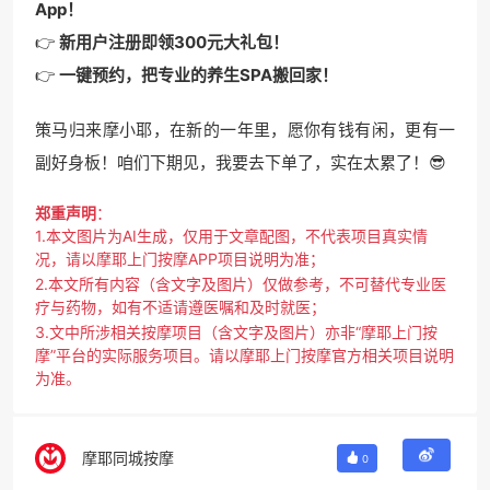
App！
👉
新用户注册即领300元大礼包！
👉
一键预约，把专业的养生SPA搬回家！
策马归来摩小耶，在新的一年里，愿你有钱有闲，更有一
副好身板！咱们下期见，我要去下单了，实在太累了！😎
郑重声明
：
1.本文图片为AI生成，仅用于文章配图，不代表项目真实情
况，请以摩耶上门按摩APP项目说明为准；
2.本文所有内容（含文字及图片）仅做参考，不可替代专业医
疗与药物，如有不适请遵医嘱和及时就医；
3.文中所涉相关按摩项目（含文字及图片）亦非“摩耶上门按
摩”平台的实际服务项目。请以摩耶上门按摩官方相关项目说明
为准。
摩耶同城按摩
0