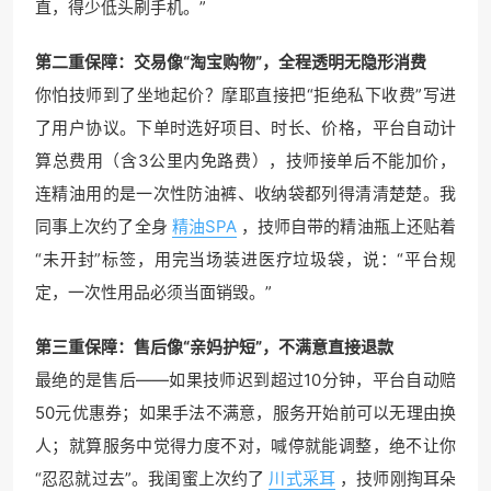
直，得少低头刷手机。”
第二重保障：交易像“淘宝购物”，全程透明无隐形消费
你怕技师到了坐地起价？摩耶直接把“拒绝私下收费”写进
了用户协议。下单时选好项目、时长、价格，平台自动计
算总费用（含3公里内免路费），技师接单后不能加价，
连精油用的是一次性防油裤、收纳袋都列得清清楚楚。我
同事上次约了全身
精油SPA
，技师自带的精油瓶上还贴着
“未开封”标签，用完当场装进医疗垃圾袋，说：“平台规
定，一次性用品必须当面销毁。”
第三重保障：售后像“亲妈护短”，不满意直接退款
最绝的是售后——如果技师迟到超过10分钟，平台自动赔
50元优惠券；如果手法不满意，服务开始前可以无理由换
人；就算服务中觉得力度不对，喊停就能调整，绝不让你
“忍忍就过去”。我闺蜜上次约了
川式采耳
，技师刚掏耳朵