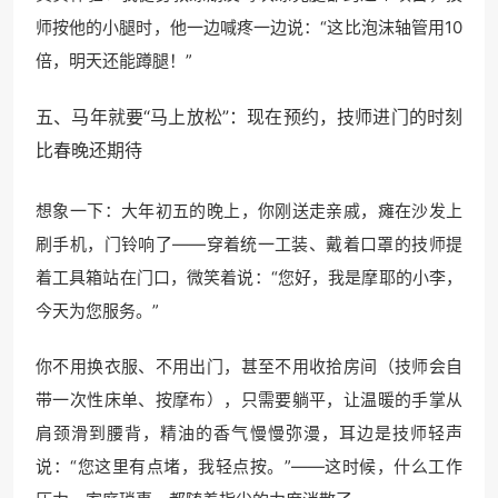
师按他的小腿时，他一边喊疼一边说：“这比泡沫轴管用10
倍，明天还能蹲腿！”
五、马年就要“马上放松”：现在预约，技师进门的时刻
比春晚还期待
想象一下：大年初五的晚上，你刚送走亲戚，瘫在沙发上
刷手机，门铃响了——穿着统一工装、戴着口罩的技师提
着工具箱站在门口，微笑着说：“您好，我是摩耶的小李，
今天为您服务。”
你不用换衣服、不用出门，甚至不用收拾房间（技师会自
带一次性床单、按摩布），只需要躺平，让温暖的手掌从
肩颈滑到腰背，精油的香气慢慢弥漫，耳边是技师轻声
说：“您这里有点堵，我轻点按。”——这时候，什么工作