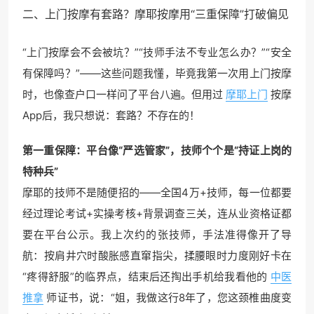
二、
上门按摩
有套路？摩耶按摩用“三重保障”打破偏见
“上门按摩会不会被坑？”“技师手法不专业怎么办？”“安全
有保障吗？”——这些问题我懂，毕竟我第一次用上门按摩
时，也像查户口一样问了平台八遍。但用过
摩耶上门
按摩
App后，我只想说：套路？不存在的！
第一重保障：平台像“严选管家”，技师个个是“持证上岗的
特种兵”
摩耶的技师不是随便招的——全国4万+技师，每一位都要
经过理论考试+实操考核+背景调查三关，连从业资格证都
要在平台公示。我上次约的张技师，手法准得像开了导
航：按肩井穴时酸胀感直窜指尖，揉腰眼时力度刚好卡在
“疼得舒服”的临界点，结束后还掏出手机给我看他的
中医
推拿
师证书，说：“姐，我做这行8年了，您这颈椎曲度变