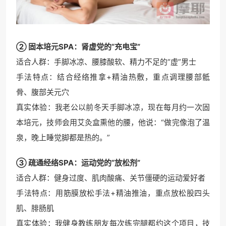
② 固本培元SPA：肾虚党的“充电宝”
适合人群：手脚冰凉、腰膝酸软、精力不足的“虚”男士
手法特点：结合经络推拿+精油热敷，重点调理腰部骶
骨、腹部关元穴
真实体验：我老公以前冬天手脚冰凉，现在每月约一次固
本培元，技师会用艾灸盒熏他的腰，他说：“做完像泡了温
泉，晚上睡觉脚都是热的。”
③ 疏通经络SPA：运动党的“放松剂”
适合人群：健身过度、肌肉酸痛、关节僵硬的运动爱好者
手法特点：用筋膜放松手法+精油推油，重点放松股四头
肌、腓肠肌
真实体验：我健身教练朋友每次练完腿都约这个项目，技