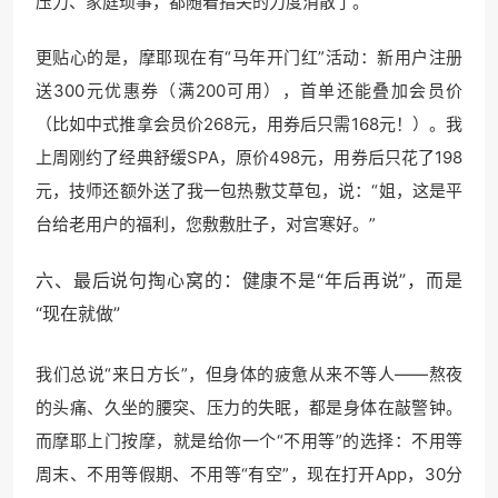
压力、家庭琐事，都随着指尖的力度消散了。
更贴心的是，摩耶现在有“马年开门红”活动：新用户注册
送300元优惠券（满200可用），首单还能叠加会员价
（比如中式推拿会员价268元，用券后只需168元！）。我
上周刚约了经典舒缓SPA，原价498元，用券后只花了198
元，技师还额外送了我一包热敷艾草包，说：“姐，这是平
台给老用户的福利，您敷敷肚子，对宫寒好。”
六、最后说句掏心窝的：健康不是“年后再说”，而是
“现在就做”
我们总说“来日方长”，但身体的疲惫从来不等人——熬夜
的头痛、久坐的腰突、压力的失眠，都是身体在敲警钟。
而摩耶上门按摩，就是给你一个“不用等”的选择：不用等
周末、不用等假期、不用等“有空”，现在打开App，30分