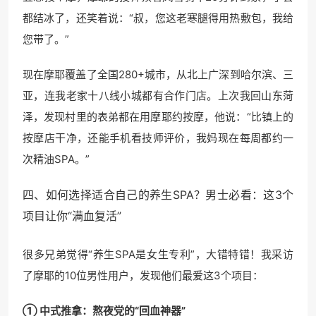
都结冰了，还笑着说：“叔，您这老寒腿得用热敷包，我给
您带了。”
现在摩耶覆盖了全国280+城市，从北上广深到哈尔滨、三
亚，连我老家十八线小城都有合作门店。上次我回山东菏
泽，发现村里的表弟都在用摩耶约按摩，他说：“比镇上的
按摩店干净，还能手机看技师评价，我妈现在每周都约一
次精油SPA。”
四、如何选择适合自己的
养生SPA
？男士必看：这3个
项目让你“满血复活”
很多兄弟觉得“养生SPA是女生专利”，大错特错！我采访
了摩耶的10位男性用户，发现他们最爱这3个项目：
① 中式推拿：熬夜党的“回血神器”