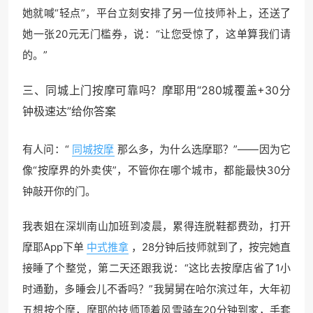
她就喊“轻点”，平台立刻安排了另一位技师补上，还送了
她一张20元无门槛券，说：“让您受惊了，这单算我们请
的。”
三、
同城上门
按摩可靠吗？摩耶用“280城覆盖+30分
钟极速达”给你答案
有人问：“
同城按摩
那么多，为什么选摩耶？”——因为它
像“按摩界的外卖侠”，不管你在哪个城市，都能最快30分
钟敲开你的门。
我表姐在深圳南山加班到凌晨，累得连脱鞋都费劲，打开
摩耶App下单
中式推拿
，28分钟后技师就到了，按完她直
接睡了个整觉，第二天还跟我说：“这比去按摩店省了1小
时通勤，多睡会儿不香吗？”我舅舅在哈尔滨过年，大年初
五想按个摩，摩耶的技师顶着风雪骑车20分钟到家，手套