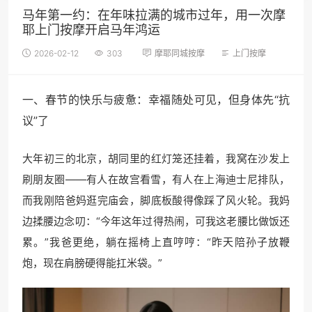
马年第一约：在年味拉满的城市过年，用一次摩
耶上门按摩开启马年鸿运
2026-02-12
303
摩耶同城按摩
上门按摩
一、春节的快乐与疲惫：幸福随处可见，但身体先“抗
议”了
大年初三的北京，胡同里的红灯笼还挂着，我窝在沙发上
刷朋友圈——有人在故宫看雪，有人在上海迪士尼排队，
而我刚陪爸妈逛完庙会，脚底板酸得像踩了风火轮。我妈
边揉腰边念叨：“今年这年过得热闹，可我这老腰比做饭还
累。”我爸更绝，躺在摇椅上直哼哼：“昨天陪孙子放鞭
炮，现在肩膀硬得能扛米袋。”