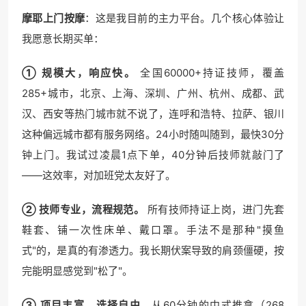
摩耶上门按摩
：这是我目前的主力平台。几个核心体验让
我愿意长期买单：
① 规模大，响应快。
全国60000+持证技师，覆盖
285+城市，北京、上海、深圳、广州、杭州、成都、武
汉、西安等热门城市就不说了，连呼和浩特、拉萨、银川
这种偏远城市都有服务网络。24小时随叫随到，最快30分
钟上门。我试过凌晨1点下单，40分钟后技师就敲门了
——这效率，对加班党太友好了。
② 技师专业，流程规范。
所有技师持证上岗，进门先套
鞋套、铺一次性床单、戴口罩。手法不是那种"摸鱼
式"的，是真的有渗透力。我长期伏案导致的肩颈僵硬，按
完能明显感觉到"松了"。
③ 项目丰富，选择自由。
从60分钟的中式推拿（268