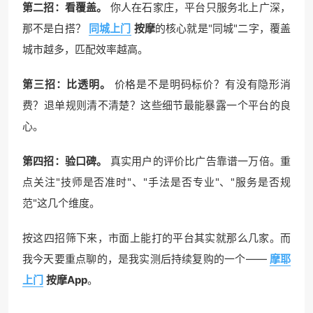
第二招：看覆盖。
你人在石家庄，平台只服务北上广深，
那不是白搭？
同城上门
按摩
的核心就是"同城"二字，覆盖
城市越多，匹配效率越高。
第三招：比透明。
价格是不是明码标价？有没有隐形消
费？退单规则清不清楚？这些细节最能暴露一个平台的良
心。
第四招：验口碑。
真实用户的评价比广告靠谱一万倍。重
点关注"技师是否准时"、"手法是否专业"、"服务是否规
范"这几个维度。
按这四招筛下来，市面上能打的平台其实就那么几家。而
我今天要重点聊的，是我实测后持续复购的一个——
摩耶
上门
按摩App
。