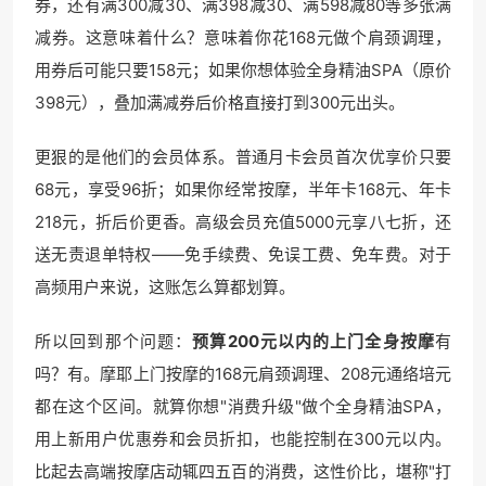
券，还有满300减30、满398减30、满598减80等多张满
减券。这意味着什么？意味着你花168元做个肩颈调理，
用券后可能只要158元；如果你想体验全身精油SPA（原价
398元），叠加满减券后价格直接打到300元出头。
更狠的是他们的会员体系。普通月卡会员首次优享价只要
68元，享受96折；如果你经常按摩，半年卡168元、年卡
218元，折后价更香。高级会员充值5000元享八七折，还
送无责退单特权——免手续费、免误工费、免车费。对于
高频用户来说，这账怎么算都划算。
所以回到那个问题：
预算200元以内的上门全身按摩
有
吗？有。摩耶上门按摩的168元肩颈调理、208元通络培元
都在这个区间。就算你想"消费升级"做个全身精油SPA，
用上新用户优惠券和会员折扣，也能控制在300元以内。
比起去高端按摩店动辄四五百的消费，这性价比，堪称"打