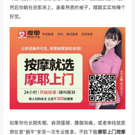
然后你躺在自家床上，盖着熟悉的被子，踏踏实实地睡个
好觉。
如果你也长期失眠、肩颈僵硬、腰酸背痛，或者单纯就是
想在家"躺平"享受一次专业推拿，不妨下载
摩耶上门按摩