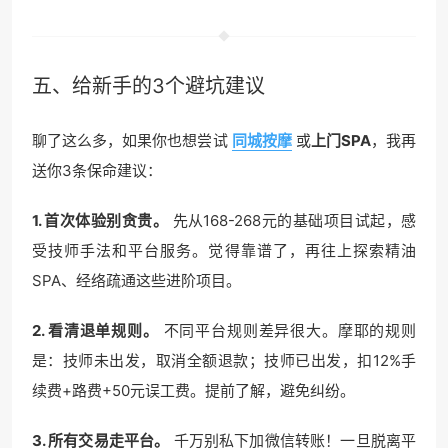
五、给新手的3个避坑建议
聊了这么多，如果你也想尝试
同城按摩
或
上门SPA
，我再
送你3条保命建议：
1. 首次体验别贪贵。
先从168-268元的基础项目试起，感
受技师手法和平台服务。觉得靠谱了，再往上探索精油
SPA、经络疏通这些进阶项目。
2. 看清退单规则。
不同平台规则差异很大。摩耶的规则
是：技师未出发，取消全额退款；技师已出发，扣12%手
续费+路费+50元误工费。提前了解，避免纠纷。
3. 所有交易走平台。
千万别私下加微信转账！一旦脱离平