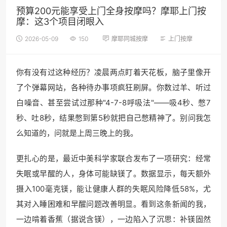
预算200元能享受上门全身按摩吗？摩耶上门按
摩：这3个项目闭眼入
2026-05-09
150
摩耶同城按摩
上门按摩
你有没有过这种经历？凌晨两点盯着天花板，脑子里像开
了个弹幕网站，各种待办事项疯狂刷屏。你数过羊、听过
白噪音、甚至尝试过那种"4-7-8呼吸法"——吸4秒、憋7
秒、吐8秒，结果憋到第5秒就把自己憋精神了。别问我怎
么知道的，问就是上周三晚上的我。
更扎心的是，最近中美科学家联合发布了一项研究：经常
失眠或早醒的人，身体可能缺镁了。数据显示，每天额外
摄入100毫克镁，能让健康人群的失眠风险降低58%，尤
其对入睡困难和早醒问题改善明显。看到这条新闻的我，
一边啃着香蕉（据说含镁），一边陷入了沉思：补镁固然