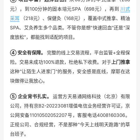
元），到100分钟的固本培元SPA（698元），再到
川式
采耳
（218元）、保健灸（168元），覆盖中式推拿、精油
SPA、艾灸养生多个品类。不管你是想"快速回血"还是"深
度放松"，都能找到适配的项目。
④ 安全有保障。
完整的线上交易流程，平台监管+全程保
险。交易未成功100%退款，杜绝私下收费。对于
上门推拿
这种"让陌生人进家门"的服务，安全感是底线，摩耶在这
块做得让我放心。
⑤ 企业背书扎实。
运营方天易通网络科技（北京）有限
公司，持有京B2-20223081增值电信业务经营许可证，京
公网安备11010502052207号，客服电话4008160306。
正规公司、合规经营，不是那种"今天上线明天跑路"的草
台班子。