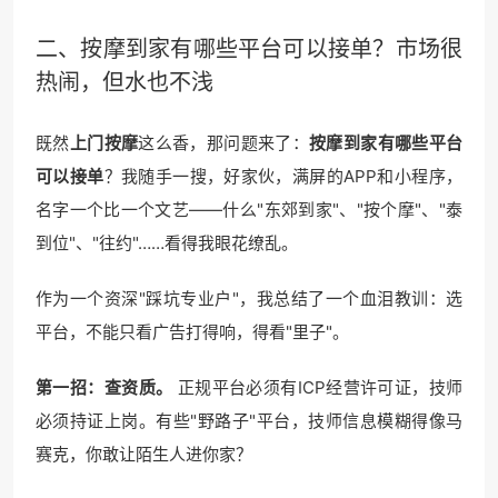
二、按摩到家有哪些平台可以接单？市场很
热闹，但水也不浅
既然
上门按摩
这么香，那问题来了：
按摩到家有哪些平台
可以接单
？我随手一搜，好家伙，满屏的APP和小程序，
名字一个比一个文艺——什么"东郊到家"、"按个摩"、"泰
到位"、"往约"……看得我眼花缭乱。
作为一个资深"踩坑专业户"，我总结了一个血泪教训：选
平台，不能只看广告打得响，得看"里子"。
第一招：查资质。
正规平台必须有ICP经营许可证，技师
必须持证上岗。有些"野路子"平台，技师信息模糊得像马
赛克，你敢让陌生人进你家？