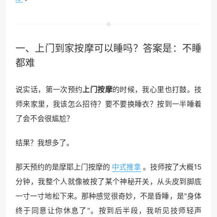
一、
上门到家
按摩可以睡吗？答案是：不睡
都难
说实话，第一次预约
上门按摩
的时候，我心里也打鼓。技
师来家里，我该怎么招待？要不要换睡衣？按到一半睡着
了会不会很尴尬？
结果？我想多了。
那天预约的是摩耶上门按摩的
中式推拿
。技师按了大概15
分钟，我整个人就像被按了某个神秘开关，从头皮到脚底
一寸一寸地松下来。那种感觉很奇妙，不是昏睡，是"身体
终于同意让你休息了"。按到后半段，我听见技师轻声