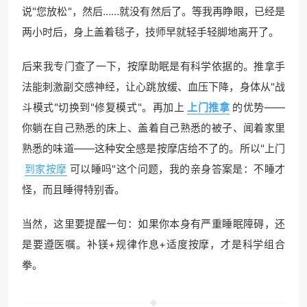
说"您放松"，然后……就没有然后了。等我再睁眼，已经是
两小时后，身上盖着毯子，技师早就轻手轻脚地离开了。
后来我专门查了一下，按摩助眠是有科学依据的。推拿手
法能刺激副交感神经，让心跳放缓、血压下降，身体从"战
斗模式"切换到"修复模式"。再加上
上门推拿
的优势——
你躺在自己熟悉的床上、盖着自己熟悉的被子、闻着家里
熟悉的味道——这种安全感是按摩店给不了的。所以"上门
到家按摩
可以睡吗"这个问题，我的亲身答案是：不睡才
怪，而且睡得特别香。
当然，这里要提醒一句：如果你本身有严重睡眠障碍，还
是要遵医嘱。补镁+规律作息+适度按摩，才是科学组合
拳。