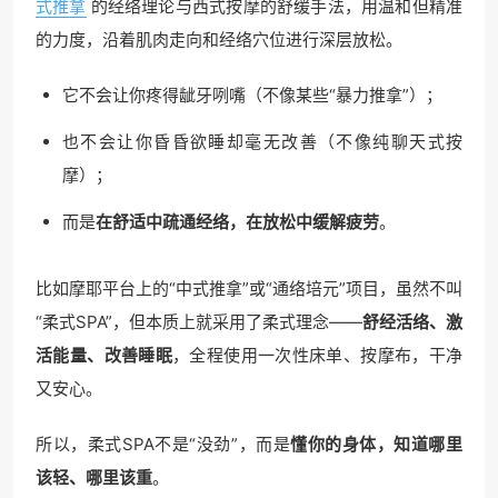
式推拿
的经络理论与西式按摩的舒缓手法，用温和但精准
的力度，沿着肌肉走向和经络穴位进行深层放松。
它不会让你疼得龇牙咧嘴（不像某些“暴力推拿”）；
也不会让你昏昏欲睡却毫无改善（不像纯聊天式按
摩）；
而是
在舒适中疏通经络，在放松中缓解疲劳
。
比如摩耶平台上的“中式推拿”或“通络培元”项目，虽然不叫
“柔式SPA”，但本质上就采用了柔式理念——
舒经活络、激
活能量、改善睡眠
，全程使用一次性床单、按摩布，干净
又安心。
所以，柔式SPA不是“没劲”，而是
懂你的身体，知道哪里
该轻、哪里该重
。