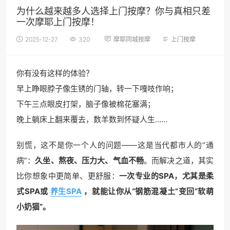
为什么越来越多人选择上门按摩？你与真相只差
一次摩耶上门按摩！
2025-12-27
320
摩耶同城按摩
上门按摩
你有没有这样的体验？
早上睁眼脖子像生锈的门轴，转一下嘎吱作响；
下午三点眼皮打架，脑子像被棉花塞满；
晚上躺床上翻来覆去，数羊数到怀疑人生……
别慌，这不是你一个人的问题——这是当代都市人的“通
病”：
久坐、熬夜、压力大、气血不畅
。而解决之道，其实
比你想象中更简单、更舒服：
一次专业的SPA，尤其是柔
式SPA或
养生SPA
，就能让你从“钢筋混凝土”变回“软萌
小奶猫”。