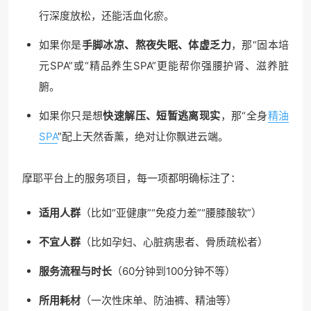
行深度放松，还能活血化瘀。
如果你是
手脚冰凉、熬夜失眠、体虚乏力
，那“固本培
元SPA”或“精品养生SPA”更能帮你强腰护肾、滋养脏
腑。
如果你只是想
快速解压、短暂逃离现实
，那“全身
精油
SPA
”配上天然香薰，绝对让你飘进云端。
摩耶平台上的服务项目，每一项都明确标注了：
适用人群
（比如“亚健康”“免疫力差”“腰膝酸软”）
不宜人群
（比如孕妇、心脏病患者、骨质疏松者）
服务流程与时长
（60分钟到100分钟不等）
所用耗材
（一次性床单、防油裤、精油等）