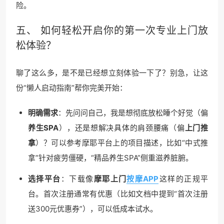
险。
五、 如何轻松开启你的第一次专业上门放
松体验？
聊了这么多，是不是已经想立刻体验一下了？别急，让这
份“懒人启动指南”帮你完美开始：
明确需求
：先问问自己，我是想彻底放松睡个好觉（偏
养生SPA
），还是想解决具体的肩颈腰痛（偏
上门推
拿
）？可以参考摩耶平台上的项目描述，比如“中式推
拿”针对疲劳僵硬，“精品养生SPA”侧重滋养脏腑。
选择平台
：下载像
摩耶上门
按摩APP
这样的正规平
台。首次注册通常有优惠（比如文档中提到“首次注册
送300元优惠券”），可以低成本试水。