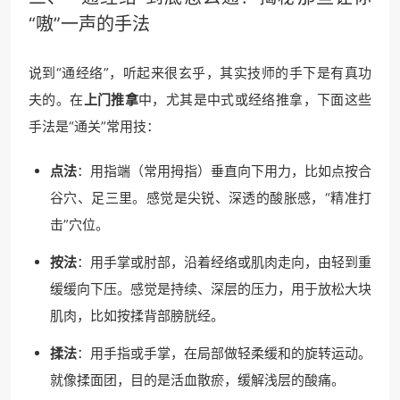
“嗷”一声的手法
说到“通经络”，听起来很玄乎，其实技师的手下是有真功
夫的。在
上门推拿
中，尤其是中式或经络推拿，下面这些
手法是“通关”常用技：
点法
：用指端（常用拇指）垂直向下用力，比如点按合
谷穴、足三里。感觉是尖锐、深透的酸胀感，“精准打
击”穴位。
按法
：用手掌或肘部，沿着经络或肌肉走向，由轻到重
缓缓向下压。感觉是持续、深层的压力，用于放松大块
肌肉，比如按揉背部膀胱经。
揉法
：用手指或手掌，在局部做轻柔缓和的旋转运动。
就像揉面团，目的是活血散瘀，缓解浅层的酸痛。