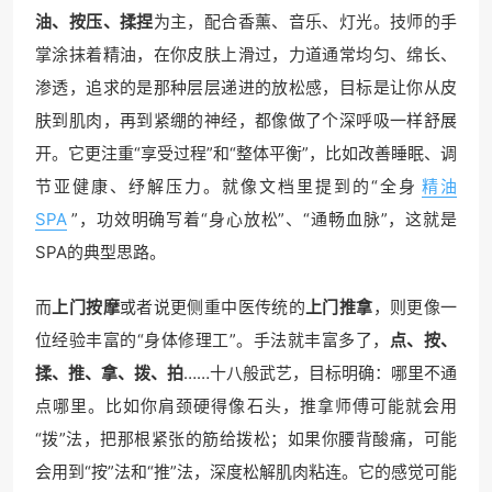
油、按压、揉捏
为主，配合香薰、音乐、灯光。技师的手
掌涂抹着精油，在你皮肤上滑过，力道通常均匀、绵长、
渗透，追求的是那种层层递进的放松感，目标是让你从皮
肤到肌肉，再到紧绷的神经，都像做了个深呼吸一样舒展
开。它更注重“享受过程”和“整体平衡”，比如改善睡眠、调
节亚健康、纾解压力。就像文档里提到的“全身
精油
SPA
”，功效明确写着“身心放松”、“通畅血脉”，这就是
SPA的典型思路。
而
上门按摩
或者说更侧重中医传统的
上门推拿
，则更像一
位经验丰富的“身体修理工”。手法就丰富多了，
点、按、
揉、推、拿、拨、拍
……十八般武艺，目标明确：哪里不通
点哪里。比如你肩颈硬得像石头，推拿师傅可能就会用
“拨”法，把那根紧张的筋给拨松；如果你腰背酸痛，可能
会用到“按”法和“推”法，深度松解肌肉粘连。它的感觉可能