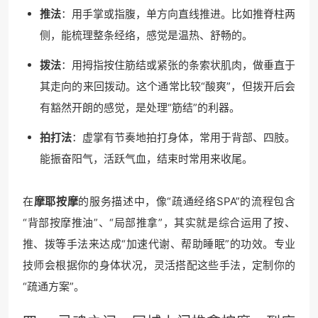
推法
：用手掌或指腹，单方向直线推进。比如推脊柱两
侧，能梳理整条经络，感觉是温热、舒畅的。
拨法
：用拇指按住筋结或紧张的条索状肌肉，做垂直于
其走向的来回拨动。这个通常比较“酸爽”，但拨开后会
有豁然开朗的感觉，是处理“筋结”的利器。
拍打法
：虚掌有节奏地拍打身体，常用于背部、四肢。
能振奋阳气，活跃气血，结束时常用来收尾。
在
摩耶按摩
的服务描述中，像“疏通经络SPA”的流程包含
“背部按摩推油”、“局部推拿”，其实就是综合运用了按、
推、拨等手法来达成“加速代谢、帮助睡眠”的功效。专业
技师会根据你的身体状况，灵活搭配这些手法，定制你的
“疏通方案”。