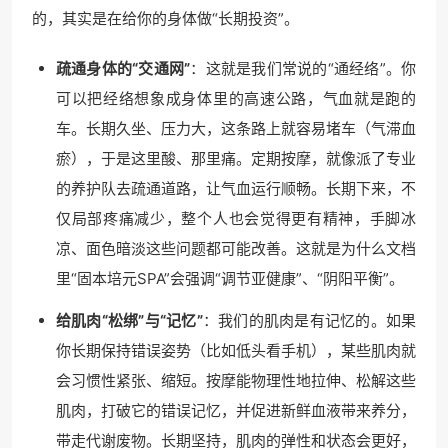
的，其实是在给你的身体做“长期投资”。
疏通身体的“交通网”
：这就是我们常说的“通经络”。你
可以把经络想象成身体里的高速公路，气血就是跑的
车。长期久坐、压力大，这条路上就容易堵车（气滞血
瘀），于是这里酸、那里痛。定期按摩，就像派了专业
的养护队去疏通道路，让气血运行顺畅。长期下来，不
仅局部疼痛减少，整个人也会觉得更有精神，手脚冰
凉、面色暗淡这些问题都可能改善。这就是为什么文档
里“固本培元SPA”会强调“调节亚健康”、“阴阳平衡”。
给肌肉“松绑”与“记忆”
：我们的肌肉是有记忆的。如果
你长期保持错误姿势（比如低头看手机），某些肌肉就
会习惯性紧张、缩短。按摩能物理性地拉伸、松解这些
肌肉，打破它的错误记忆，并促进新鲜血液带来养分，
带走代谢废物。长期坚持，肌肉的弹性和状态会更好，