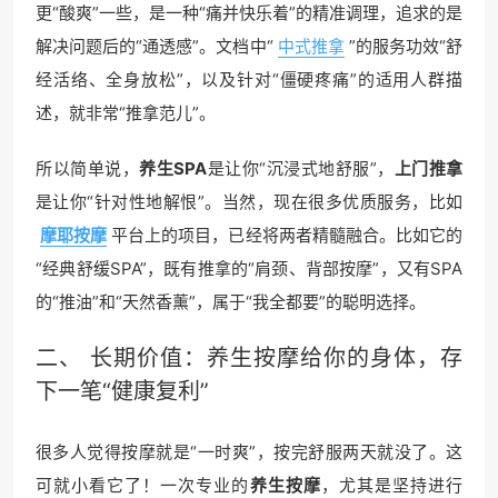
更“酸爽”一些，是一种“痛并快乐着”的精准调理，追求的是
解决问题后的“通透感”。文档中“
中式推拿
”的服务功效“舒
经活络、全身放松”，以及针对“僵硬疼痛”的适用人群描
述，就非常“推拿范儿”。
所以简单说，
养生SPA
是让你“沉浸式地舒服”，
上门推拿
是让你“针对性地解恨”。当然，现在很多优质服务，比如
摩耶按摩
平台上的项目，已经将两者精髓融合。比如它的
“经典舒缓SPA”，既有推拿的“肩颈、背部按摩”，又有SPA
的“推油”和“天然香薰”，属于“我全都要”的聪明选择。
二、 长期价值：
养生按摩
给你的身体，存
下一笔“健康复利”
很多人觉得按摩就是“一时爽”，按完舒服两天就没了。这
可就小看它了！一次专业的
养生按摩
，尤其是坚持进行