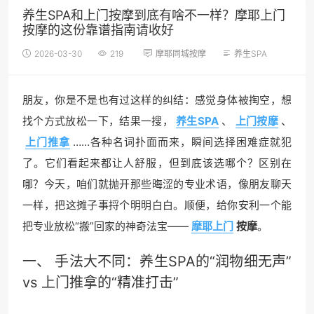
养生SPA和上门按摩到底有啥不一样？摩耶上门
按摩的这份靠谱指南请收好
2026-03-30
219
摩耶同城按摩
养生SPA
朋友，你是不是也有过这样的纠结：感觉身体被掏空，想
找个方式放松一下，结果一搜，
养生SPA
、
上门按摩
、
上门推拿
……各种名词扑面而来，瞬间选择困难症就犯
了。它们看起来都让人舒服，但到底该选哪个？区别在
哪？今天，咱们就抛开那些晦涩的专业术语，像朋友聊天
一样，把这摊子事捋个明明白白。顺便，给你安利一个能
把专业放松“搬”回家的神奇法宝——
摩耶上门
按摩
。
一、 手法大不同：养生SPA的“润物细无声”
vs 上门推拿的“精准打击”