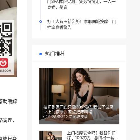
门SPA体验实测，疲劳悄悄走，一人一
泰式，躺赢
打工人解压新姿势！摩耶同城按摩上门
推拿真香警告
热门推荐
帮助缓解
技师到家门口只需30分钟？我试了试摩
耶上门按摩，差点把床叫塌
11-28
372
同城按摩
络调理，
上门按摩安全吗？我替你们
踩了100次坑，总结出一套防
度放松身