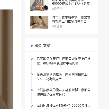
60000技师上门SPA体验实
测，疲劳悄悄走，一人一泰
0条留言
式，躺赢
打工人解压新姿势！摩耶同
城按摩上门推拿真香警告
0条留言
最新文章
肩颈酸痛别硬扛！摩耶同城按摩上门推
拿，60分钟中式理疗重获轻盈
疲惫清零状态拉满，摩耶同城按摩上门
SPA一键满血复活
上门按摩真的能从头舒服到脚？摩耶同
城按摩给你真实体验
摩耶同城按摩真的好吗？60000技师上