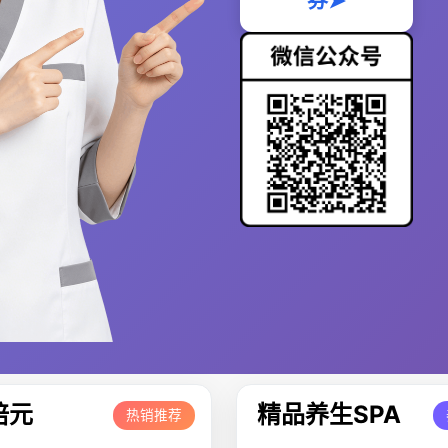
券➤
培元
精品养生SPA
热销推荐