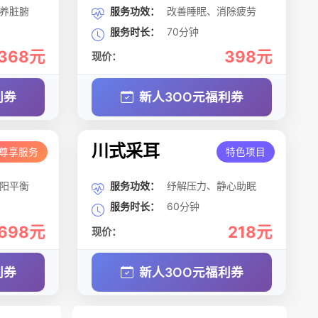
养脏腑
服务功效：
改善睡眠、消除疲劳
服务时长：
70分钟
368元
398元
现价：
利券
新人3OO元福利券
川式采耳
尊享服务
特色项目
阳平衡
服务功效：
纾解压力、静心助眠
服务时长：
60分钟
698元
218元
现价：
利券
新人3OO元福利券