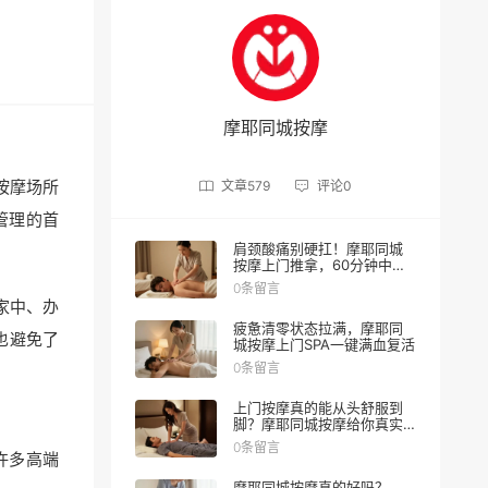
摩耶同城按摩
按摩场所
文章
579
评论
0
管理的首
肩颈酸痛别硬扛！摩耶同城
按摩上门推拿，60分钟中式
理疗重获轻盈
0条留言
家中、办
疲惫清零状态拉满，摩耶同
也避免了
城按摩上门SPA一键满血复活
0条留言
上门按摩真的能从头舒服到
脚？摩耶同城按摩给你真实
体验
0条留言
许多高端
摩耶同城按摩真的好吗？