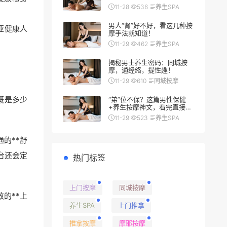
翻车秘籍
11-28
536
养生SPA
男人“肾”好不好，看这几种按
亚健康人
摩手法就知道！
11-29
462
养生SPA
揭秘男士养生密码：同城按
摩，通经络，提性趣！
11-29
610
同城按摩
大概是多少
“弟”位不保？这篇男性保健
+养生按摩神文，看完直接硬
（朗）了
11-29
523
养生SPA
的**舒
平台还会定
热门标签
上门按摩
同城按摩
的**上
养生SPA
上门推拿
推拿按摩
摩耶按摩