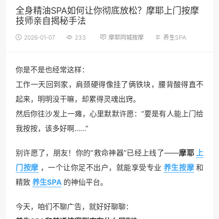
全身精油SPA如何让你彻底放松？摩耶上门按摩
技师亲自揭秘手法
2026-01-07
233
摩耶同城按摩
养生SPA
你是不是也经常这样：
工作一天回到家，肩颈硬得像挂了俩铁块，腰背酸得直不
起来，明明没干嘛，却累得灵魂出窍。
然后你往沙发上一瘫，心里默默许愿：“要是有人能上门给
我按按，该多好啊……”
别许愿了，朋友！你的“救命神器”已经上线了——
摩耶
上
门按摩
，一个让你足不出户，就能享受专业
养生按摩
和
精致
养生SPA
的神仙平台。
今天，咱们不聊广告，就好好聊聊：