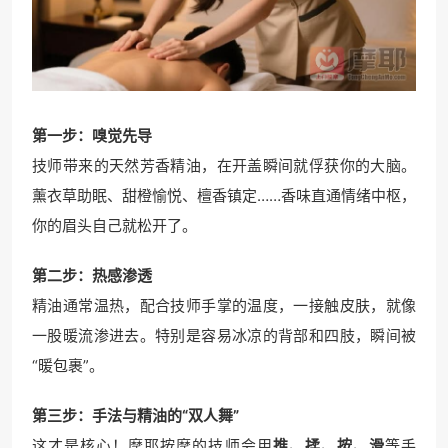
第一步：嗅觉先导
技师带来的天然芳香精油，在开盖瞬间就俘获你的大脑。
薰衣草助眠、甜橙愉悦、檀香镇定……香味直通情绪中枢，
你的眉头自己就松开了。
第二步：热感渗透
精油通常温热，配合技师手掌的温度，一接触皮肤，就像
一股暖流渗进去。特别是容易冰凉的背部和四肢，瞬间被
“暖包裹”。
第三步：手法与精油的“双人舞”
这才是核心！摩耶按摩的技师会用
推、揉、按、滑
等手