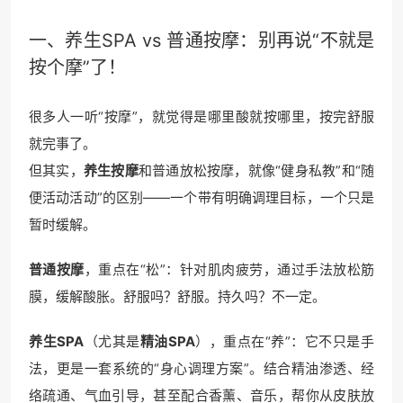
一、养生SPA vs 普通按摩：别再说“不就是
按个摩”了！
很多人一听“按摩”，就觉得是哪里酸就按哪里，按完舒服
就完事了。
但其实，
养生按摩
和普通放松按摩，就像“健身私教”和“随
便活动活动”的区别——一个带有明确调理目标，一个只是
暂时缓解。
普通按摩
，重点在“松”：针对肌肉疲劳，通过手法放松筋
膜，缓解酸胀。舒服吗？舒服。持久吗？不一定。
养生SPA
（尤其是
精油SPA
），重点在“养”：它不只是手
法，更是一套系统的“身心调理方案”。结合精油渗透、经
络疏通、气血引导，甚至配合香薰、音乐，帮你从皮肤放