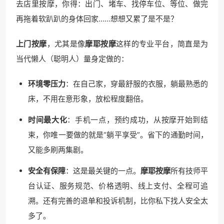
去店里按摩，你得：出门、堵车、找停车位、等位、做完
再拖着软趴趴的身体回家……想想又累了是不是？
上门按摩
，尤其是像
摩耶按摩
这样的专业平台，简直是为
当代懒人（聪明人）量身定做的：
环境零压力
：在自己家，穿最舒服的衣服，躺最熟悉的
床，不用在意形象，放松程度翻倍。
时间最大化
：手机一点，预约成功，从按摩开始到结
束，你唯一要做的就是“躺平享受”。省下的通勤时间，
又能多刷两集剧。
安全有保障
：这是最关键的一点。
摩耶按摩
所有技师平
台认证、服务规范、价格透明、线上支付、全程可追
溯。还有完善的退单和投诉机制，比你私下找人安全太
多了。