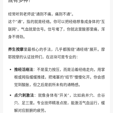
底有多神？
经常听到老师说“通则不痛，痛则不通”。
这个“通”，指的就是经络。你可以把经络想象成身体的“互
联网”，气血就是信号。信号堵了，你就这里酸那里痛，浑
身不得劲。
养生按摩
里最核心的手法，几乎都围绕“通经络”展开。摩
耶按摩的认证技师们，在这块可是专业的：
推经活络法
：不是蛮力按压，而是沿着经络走向，用掌
根或拇指缓缓推揉，把堵塞的“结节”慢慢化开。你会感
觉到酸胀，但之后是前所未有的通畅感。
点穴刺激法
：就像身体有“开关”，比如肩井穴、合谷
穴、足三里。专业技师精准点按，能激活气血运行，缓
解对应脏腑的疲劳。