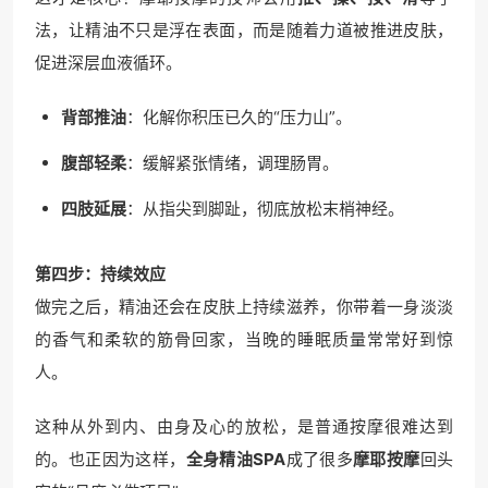
法，让精油不只是浮在表面，而是随着力道被推进皮肤，
促进深层血液循环。
背部推油
：化解你积压已久的“压力山”。
腹部轻柔
：缓解紧张情绪，调理肠胃。
四肢延展
：从指尖到脚趾，彻底放松末梢神经。
第四步：持续效应
做完之后，精油还会在皮肤上持续滋养，你带着一身淡淡
的香气和柔软的筋骨回家，当晚的睡眠质量常常好到惊
人。
这种从外到内、由身及心的放松，是普通按摩很难达到
的。也正因为这样，
全身精油SPA
成了很多
摩耶按摩
回头