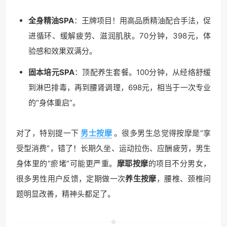
全身精油SPA
：王牌项目！用高品质精油配合手法，促
进循环、缓解疲劳、滋润肌肤。70分钟，398元，体
验感和效果双满分。
固本培元SPA
：顶配养生套餐。100分钟，从经络舒缓
到淋巴排毒，再到腰肾调理，698元，相当于一次专业
的“身体重启”。
对了，特别提一下
男士按摩
。很多男生总觉得按摩是“享
受型消费”，错了！长期久坐、运动拉伤、应酬疲劳，男生
身体里的“瘀堵”可能更严重。
摩耶按摩
的项目不分男女，
很多男性用户反馈，定期做一次
养生按摩
，腰椎、颈椎问
题明显改善，精神头都足了。