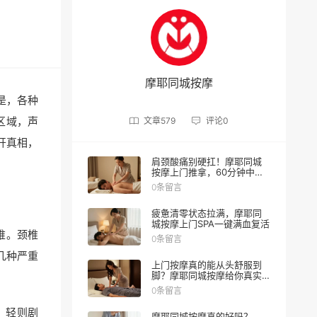
摩耶同城按摩
是，各种
区域，声
文章
579
评论
0
开真相，
肩颈酸痛别硬扛！摩耶同城
按摩上门推拿，60分钟中式
理疗重获轻盈
0条留言
疲惫清零状态拉满，摩耶同
城按摩上门SPA一键满血复活
椎。颈椎
0条留言
几种严重
上门按摩真的能从头舒服到
脚？摩耶同城按摩给你真实
体验
0条留言
，轻则剧
摩耶同城按摩真的好吗？