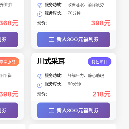
养脏腑
服务功效：
改善睡眠、消除疲劳
服务时长：
70分钟
368元
398元
现价：
利券
新人3OO元福利券
川式采耳
尊享服务
特色项目
阳平衡
服务功效：
纾解压力、静心助眠
服务时长：
60分钟
698元
218元
现价：
利券
新人3OO元福利券