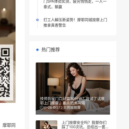
门SPA体验实测，疲劳悄悄走，一人一
泰式，躺赢
打工人解压新姿势！摩耶同城按摩上门
推拿真香警告
热门推荐
技师到家门口只需30分钟？我试了试摩
耶上门按摩，差点把床叫塌
11-28
372
同城按摩
上门按摩安全吗？我替你们
。摩耶同
踩了100次坑，总结出一套防