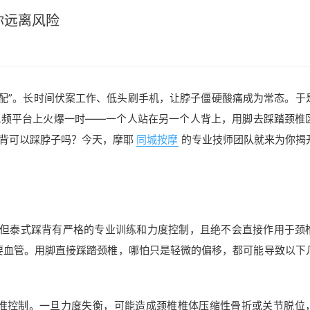
你远离风险
配”。长时间伏案工作、低头刷手机，让脖子僵硬酸痛成为常态。于
短视频平台上火爆一时——一个人站在另一个人背上，用脚去踩踏颈椎
踩背可以踩脖子吗？今天，摩耶
同城按摩
的专业技师团队就来为你揭
，但泰式踩背有严格的专业训练和力度控制，且绝不会直接作用于颈
要血管。用脚直接踩踏颈椎，哪怕只是轻微的偏移，都可能导致以下
精准控制。一旦力度失衡，可能造成颈椎椎体压缩性骨折或关节脱位