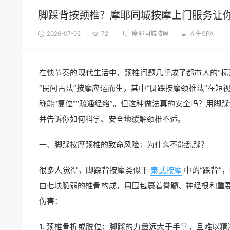
脚踩背按颈椎？摩耶同城按摩上门服务让
2026-07-02
72
摩耶同城按摩
养生SPA
在快节奏的现代生活中，颈椎问题几乎成了都市人的“标
“民间古法”按摩应运而生，其中“脚踩按摩颈椎法”在
称能“复位”“疏通经络”。但这种做法真的安全吗？用脚
并告诉你如何科学、安全地缓解颈椎不适。
一、脚踩按摩颈椎的致命风险：为什么不能乱踩？
很多人觉得，脚踩背按摩类似于
泰式按摩
中的“踩背”
由七块脆弱的椎骨构成，周围包裹着脊髓、神经根和重
伤害：
1. 颈椎骨折或脱位：脚踩的力量远大于手掌，且难以