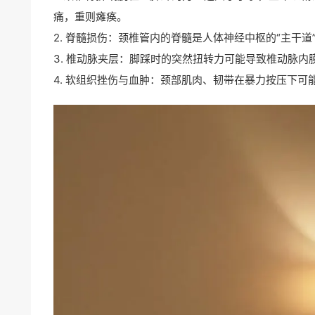
痛，重则瘫痪。
2. 脊髓损伤：颈椎管内的脊髓是人体神经中枢的“主干
3. 椎动脉夹层：脚踩时的突然扭转力可能导致椎动脉
4. 软组织挫伤与血肿：颈部肌肉、韧带在暴力按压下