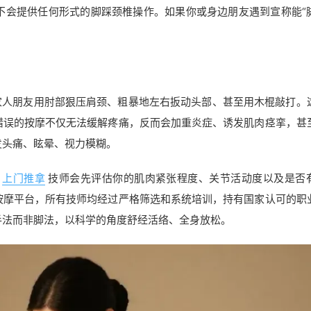
不会提供任何形式的脚踩颈椎操作。如果你或身边朋友遇到宣称能“
家人朋友用肘部狠压肩颈、粗暴地左右扳动头部、甚至用木棍敲打。
错误的按摩不仅无法缓解疼痛，反而会加重炎症、诱发肌肉痉挛，甚
发头痛、眩晕、视力模糊。
上门推拿
技师会先评估你的肌肉紧张程度、关节活动度以及是否
按摩平台，所有技师均经过严格筛选和系统培训，持有国家认可的职
手法而非脚法，以科学的角度舒经活络、全身放松。