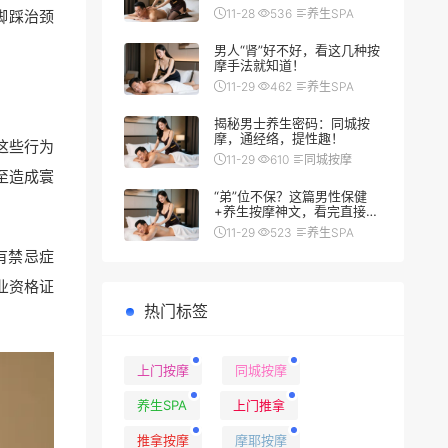
翻车秘籍
11-28
536
养生SPA
脚踩治颈
男人“肾”好不好，看这几种按
摩手法就知道！
11-29
462
养生SPA
揭秘男士养生密码：同城按
摩，通经络，提性趣！
这些行为
11-29
610
同城按摩
至造成寰
“弟”位不保？这篇男性保健
+养生按摩神文，看完直接硬
（朗）了
11-29
523
养生SPA
有禁忌症
业资格证
热门标签
上门按摩
同城按摩
养生SPA
上门推拿
推拿按摩
摩耶按摩