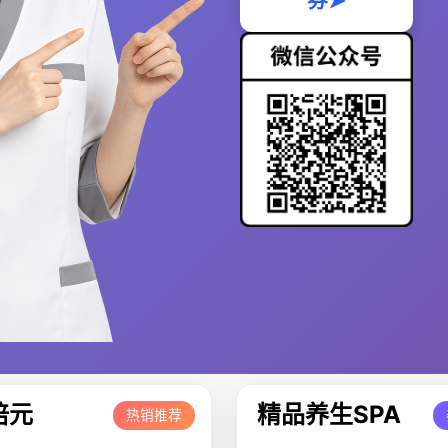
券➤
培元
精品养生SPA
热销推荐