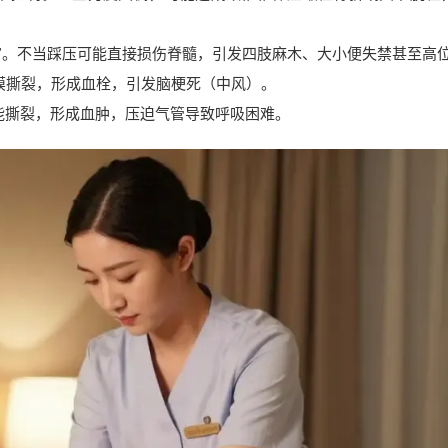
道”。不当踩压可能直接损伤脊髓，引发四肢麻木、大小便失禁甚至高
内膜撕裂，形成血栓，引发脑梗死（中风）。
可能撕裂，形成血肿，压迫气管导致呼吸困难。