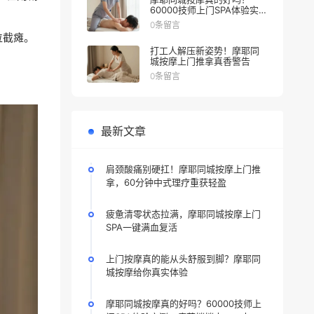
60000技师上门SPA体验实
测，疲劳悄悄走，一人一泰
0条留言
式，躺赢
位截瘫。
打工人解压新姿势！摩耶同
城按摩上门推拿真香警告
0条留言
最新文章
肩颈酸痛别硬扛！摩耶同城按摩上门推
拿，60分钟中式理疗重获轻盈
疲惫清零状态拉满，摩耶同城按摩上门
SPA一键满血复活
上门按摩真的能从头舒服到脚？摩耶同
城按摩给你真实体验
摩耶同城按摩真的好吗？60000技师上