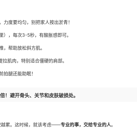
。力度要均匀，别把家人按出淤青！
里），每次3-5秒，有酸胀感即可。
推，帮助放松斜方肌。
样提拉肌肉，特别适合僵硬的肩部。
前拍腿还能助眠！
翻倍！避开骨头、关节和皮肤破损处。
按越累。这时候，就该考虑——
专业的事，交给专业的人
。