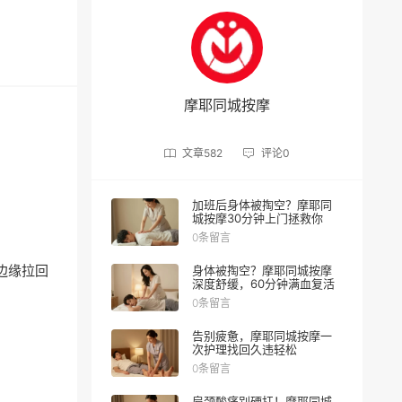
摩耶同城按摩
文章
582
评论
0
加班后身体被掏空？摩耶同
城按摩30分钟上门拯救你
0条留言
边缘拉回
身体被掏空？摩耶同城按摩
深度舒缓，60分钟满血复活
0条留言
告别疲惫，摩耶同城按摩一
次护理找回久违轻松
0条留言
肩颈酸痛别硬扛！摩耶同城