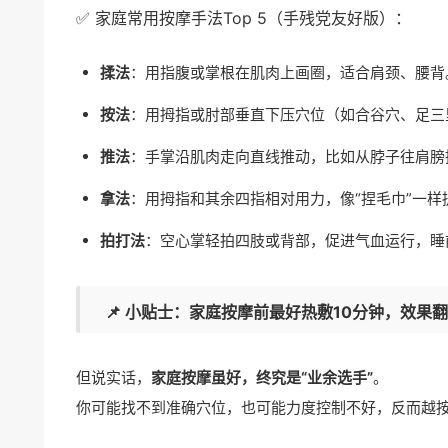
✅ 家庭常用
按摩手法
Top 5（手残党友好版）：
揉法
：用指腹或掌根在肌肉上画圈，适合肩颈、腰背
按法
：用拇指或肘部垂直下压穴位（如合谷穴、足三
推法
：手掌沿肌肉走向直线推动，比如从脖子往肩膀
拿法
：用拇指和其余四指相对用力，像“捏毛巾”一
拍打法
：空心掌轻拍四肢或背部，促进气血运行，睡
📌
小贴士
：家庭按摩前最好热敷10分钟，效果
但说实话，
家庭按摩虽好，终究是“业余选手”
。
你可能找不到准确穴位，也可能力度控制不好，反而越