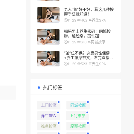
男人“肾”好不好，看这几种按
摩手法就知道！
11-29
462
养生SPA
揭秘男士养生密码：同城按
摩，通经络，提性趣！
11-29
610
同城按摩
“弟”位不保？这篇男性保健
+养生按摩神文，看完直接硬
（朗）了
11-29
523
养生SPA
热门标签
上门按摩
同城按摩
养生SPA
上门推拿
推拿按摩
摩耶按摩