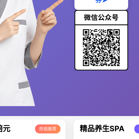
券➤
培元
精品养生SPA
热销推荐