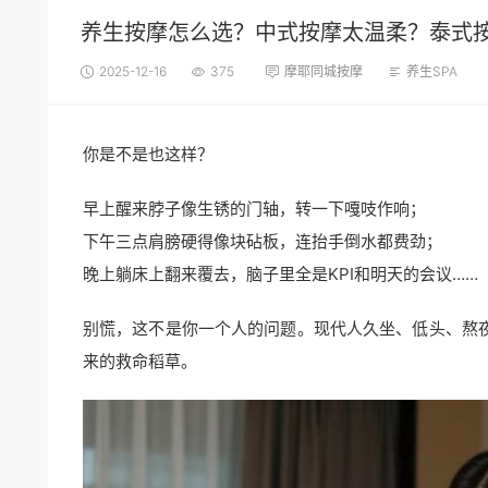
养生按摩怎么选？中式按摩太温柔？泰式
2025-12-16
375
摩耶同城按摩
养生SPA
你是不是也这样？
早上醒来脖子像生锈的门轴，转一下嘎吱作响；
下午三点肩膀硬得像块砧板，连抬手倒水都费劲；
晚上躺床上翻来覆去，脑子里全是KPI和明天的会议……
别慌，这不是你一个人的问题。现代人久坐、低头、熬夜
来的救命稻草。