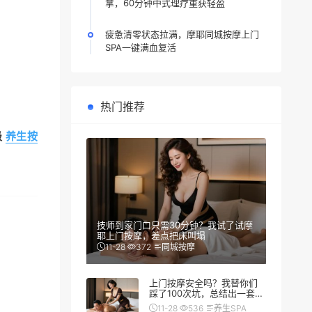
拿，60分钟中式理疗重获轻盈
疲惫清零状态拉满，摩耶同城按摩上门
SPA一键满血复活
热门推荐
级
养生按
技师到家门口只需30分钟？我试了试摩
耶上门按摩，差点把床叫塌
11-28
372
同城按摩
上门按摩安全吗？我替你们
踩了100次坑，总结出一套防
翻车秘籍
11-28
536
养生SPA