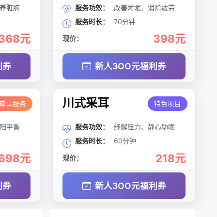
养脏腑
服务功效：
改善睡眠、消除疲劳
服务时长：
70分钟
368元
398元
现价：
利券
新人3OO元福利券
川式采耳
尊享服务
特色项目
阳平衡
服务功效：
纾解压力、静心助眠
服务时长：
60分钟
698元
218元
现价：
利券
新人3OO元福利券