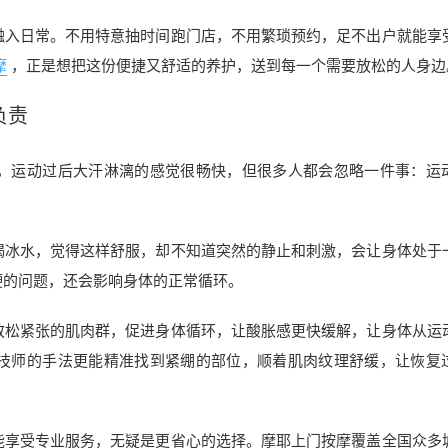
融入日常。不用特意抽时间跑门店，不用繁琐预约，足不出户就能享
摩
，正是想把这份便捷又舒适的养护，送到每一个需要放松的人身边
负责
，运动过后大汗淋漓的感觉很畅快，但很多人都会忽略一件事：运
喝冰水，觉得这样舒服，却不知道突然的静止和刺激，会让身体处于
硬的问题，还会影响身体的正常循环。
放松紧张的肌肉群，促进身体循环，让酸胀感更快缓解，让身体从运
技师的手法更能精准找到紧绷的部位，顺着肌肉纹理舒缓，让恢复
能享受专业服务，无疑是更省心的选择。摩耶上门按摩覆盖全国众多