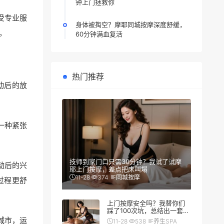
钟上门拯救你
受专业服
身体被掏空？摩耶同城按摩深度舒缓，
。
60分钟满血复活
热门推荐
动后的放
一种紧张
技师到家门口只需30分钟？我试了试摩
动后的兴
耶上门按摩，差点把床叫塌
11-28
374
同城按摩
过程更舒
上门按摩安全吗？我替你们
踩了100次坑，总结出一套防
翻车秘籍
城市，运
11-28
538
养生SPA