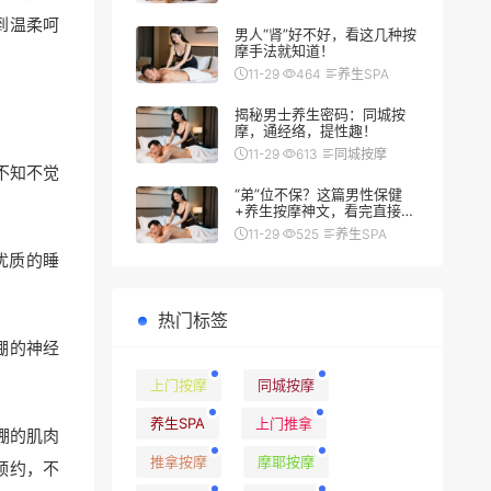
到温柔呵
男人“肾”好不好，看这几种按
摩手法就知道！
11-29
464
养生SPA
揭秘男士养生密码：同城按
摩，通经络，提性趣！
11-29
613
同城按摩
不知不觉
“弟”位不保？这篇男性保健
。
+养生按摩神文，看完直接硬
（朗）了
11-29
525
养生SPA
优质的睡
热门标签
绷的神经
上门按摩
同城按摩
养生SPA
上门推拿
绷的肌肉
推拿按摩
摩耶按摩
预约，不