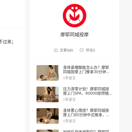
摩耶同城按摩
不过来；
。
文章
585
评论
0
身体紧绷酸胀怎么办？摩耶
同城按摩上门推拿30分钟缓
解
0条留言
压力清零计划！摩耶同城按
摩上门SPA，60000技师随叫
随到
0条留言
身体累心情烦？摩耶同城按
摩上门60分钟中式推拿，让
身心一起松绑
0条留言
加班后身体被掏空？摩耶同