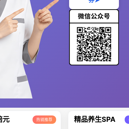
券➤
培元
精品养生SPA
热销推荐