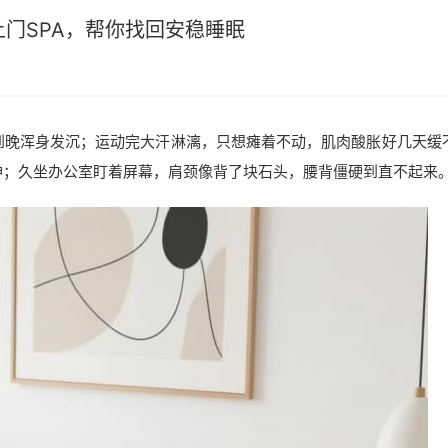
门SPA，帮你找回安稳睡眠
到晚浑身发沉；运动完大汗淋漓，只想瘫着不动，肌肉酸胀好几天缓
神；久坐办公室盯着屏幕，肩颈像背了块石头，腰背僵硬到直不起来