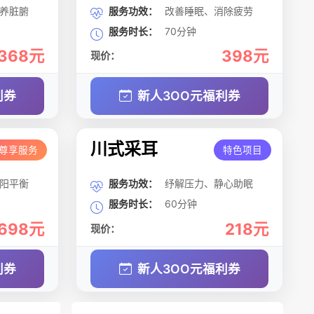
养脏腑
服务功效：
改善睡眠、消除疲劳
服务时长：
70分钟
368元
398元
现价：
利券
新人3OO元福利券
川式采耳
尊享服务
特色项目
阳平衡
服务功效：
纾解压力、静心助眠
服务时长：
60分钟
698元
218元
现价：
利券
新人3OO元福利券