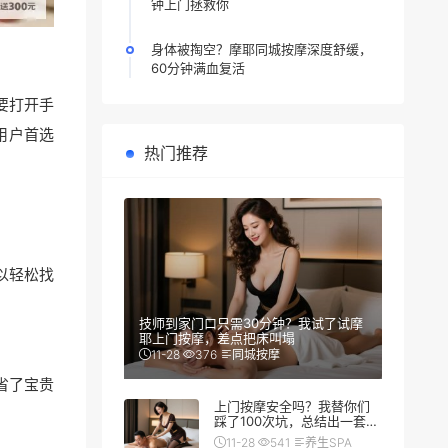
钟上门拯救你
身体被掏空？摩耶同城按摩深度舒缓，
60分钟满血复活
要打开手
用户首选
热门推荐
以轻松找
技师到家门口只需30分钟？我试了试摩
耶上门按摩，差点把床叫塌
11-28
376
同城按摩
省了宝贵
上门按摩安全吗？我替你们
踩了100次坑，总结出一套防
翻车秘籍
11-28
541
养生SPA