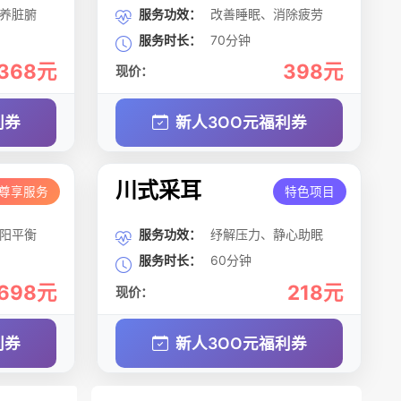
养脏腑
服务功效：
改善睡眠、消除疲劳
服务时长：
70分钟
368元
398元
现价：
利券
新人3OO元福利券
川式采耳
尊享服务
特色项目
阳平衡
服务功效：
纾解压力、静心助眠
服务时长：
60分钟
698元
218元
现价：
利券
新人3OO元福利券