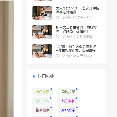
男人“肾”好不好，看这几种按
摩手法就知道！
11-29
469
养生SPA
揭秘男士养生密码：同城按
摩，通经络，提性趣！
11-29
617
同城按摩
“弟”位不保？这篇男性保健
+养生按摩神文，看完直接硬
（朗）了
11-29
528
养生SPA
热门标签
上门按摩
同城按摩
养生SPA
上门推拿
推拿按摩
摩耶按摩