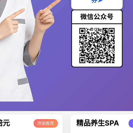
券➤
培元
精品养生SPA
热销推荐