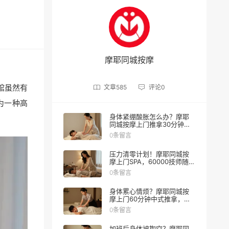
摩耶同城按摩
馆虽然有
文章
585
评论
0
为一种高
身体紧绷酸胀怎么办？摩耶
同城按摩上门推拿30分钟缓
解
0条留言
压力清零计划！摩耶同城按
摩上门SPA，60000技师随叫
随到
0条留言
身体累心情烦？摩耶同城按
摩上门60分钟中式推拿，让
身心一起松绑
0条留言
加班后身体被掏空？摩耶同