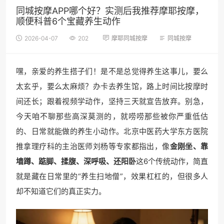
同城按摩APP哪个好？实测后我推荐摩耶按摩，
顺便科普6个宝藏养生动作
2026-04-07
202
摩耶同城按摩
同城按摩
嘿，亲爱的养生搭子们！是不是总觉得养生这事儿，要么
太玄乎，要么太麻烦？办卡去养生馆，路上时间比按摩时
间还长；跟着视频学动作，坚持三天就宣告放弃。别急，
今天咱不聊那些高深莫测的，就唠唠那些被你严重低估
的、日常就能做的养生小动作。北京中医药大学东方医院
推拿理疗科的主治医师刘杨等专家都指出，像
金刚坐、靠
墙蹲、踮脚、揉腹、深呼吸、还阳卧
这6个传统动作，简直
就是藏在日常里的“养生扫地僧”，效果杠杠的，但很多人
却不知道它们的真正实力。