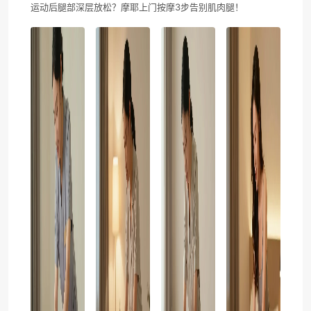
运动后腿部深层放松？摩耶上门按摩3步告别肌肉腿！