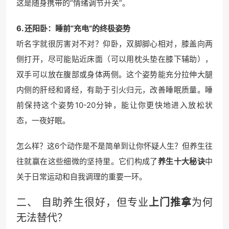
这是随身携带的“情绪调节开关”。
6. 还阳卧：睡前“充电”的终极姿势
听名字就很厉害对不对？仰卧，双脚脚心相对，膝盖向两
侧打开，尽可能贴近床面（可以用枕头垫在膝下辅助），
双手可以放在腹部或身体两侧。这个姿势能充分拉伸大腿
内侧的肝经和肾经，有助于引火归元，改善睡眠质量。睡
前保持这个姿势10-20分钟，能让你更快地进入放松状
态，一夜好眠。
怎么样？这6个动作是不是简单到让你怀疑人生？但养生往
往就赢在这些细微的坚持里。它们构成了
养生十大秘诀
中
关于日常运动和自我调理的重要一环。
二、 自助养生很好，但专业
上门推拿
为何
无法替代？