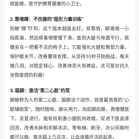
就能做，是守护脾胃健康的小卫士。
2. 靠墙蹲：不伤膝的“隐形力量训练”
别被“蹲”吓到，这个版本超级友好。背靠墙，脚离墙一小
段距离，然后顺着墙慢慢下滑，直到大腿与地面平行，就
像坐在一把看不见的椅子上。它能强化大腿和臀部力量，
保护膝关节，改善腰背支撑。从坚持30秒开始挑战，每天
做几组，对稳定核心、改善体态大有裨益。这可是对抗久
坐颓废感的利器！
3. 踮脚：激活“第二心脏”的泵
脚被称为人的第二心脏，踮脚这个动作，就是最简易的“心
脏辅助泵”。随时随地，脚尖用力，抬起脚后跟，再慢慢放
下。反复进行，能有效刺激小腿肌肉收缩，促进下肢血液
回流，改善水肿和手脚冰凉。等电梯、刷牙、办公间歇时
都可以做。每天踮上几百次，让血液循环活跃起来。