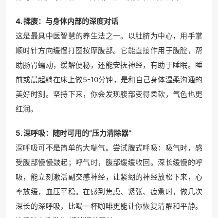
4. 揉腹：与身体内部的深度对话
这是最具中医智慧的养生法之一。以肚脐为中心，用手掌
顺时针方向缓慢打圈按摩腹部。它能直接作用于腹腔，帮
助肠胃蠕动，缓解便秘，还能安抚神经，有助于睡眠。睡
前或晨起躺在床上做5-10分钟，是和自己身体温柔沟通的
美好时刻。坚持下来，你会发现腹部变得柔软，气色也更
红润。
5. 深呼吸：随时可用的“压力清除器”
深呼吸可不是简单的大喘气。尝试腹式呼吸：吸气时，感
受腹部慢慢鼓起；呼气时，腹部缓缓收回。深长缓慢的呼
吸，能立刻激活副交感神经，让紧绷的神经放松下来，心
率放缓，血压平稳。在感到焦虑、紧张、疲惫时，做几次
深长的深呼吸，比喝一杯咖啡更能让你恢复清醒和平静。