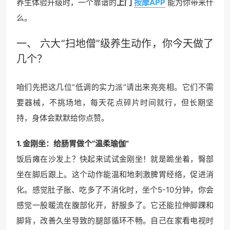
养生体验升级时，一个靠谱的
上门
按摩APP
能为你带来什
么。
一、 六大“扫地僧”级养生动作，你今天做了
几个？
咱们先把这几位“低调的实力派”请出来亮亮相。它们不需
要器械，不挑场地，每天花点碎片时间就行，但长期坚
持，身体会默默给你点赞。
1. 金刚坐：给肠胃做个“温柔瑜伽”
饭后瘫在沙发上？快起来试试金刚坐！就是跪坐着，臀部
坐在脚后跟上。这个动作能温和地刺激脾胃经络，促进消
化。感觉肚子胀、吃多了不消化时，坐个5-10分钟，你会
感觉一股暖流在腹部化开，舒服多了。它还能拉伸脚踝和
脚背，改善久坐导致的腿部循环不畅。自己在家看电视时