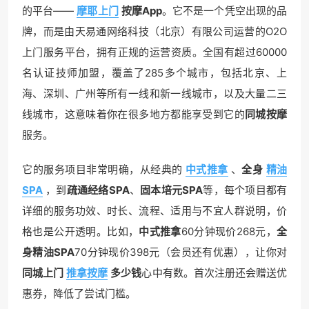
的平台——
摩耶上门
按摩App
。它不是一个凭空出现的品
牌，而是由天易通网络科技（北京）有限公司运营的O2O
上门服务平台，拥有正规的运营资质。全国有超过60000
名认证技师加盟，覆盖了285多个城市，包括北京、上
海、深圳、广州等所有一线和新一线城市，以及大量二三
线城市，这意味着你在很多地方都能享受到它的
同城按摩
服务。
它的服务项目非常明确，从经典的
中式推拿
、
全身
精油
SPA
，到
疏通经络SPA
、
固本培元SPA
等，每个项目都有
详细的服务功效、时长、流程、适用与不宜人群说明，价
格也是公开透明。比如，
中式推拿
60分钟现价268元，
全
身精油SPA
70分钟现价398元（会员还有优惠），让你对
同城上门
推拿按摩
多少钱
心中有数。首次注册还会赠送优
惠券，降低了尝试门槛。