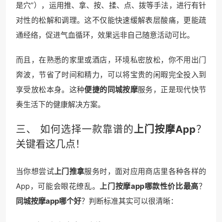
是穴”），运用推、拿、按、揉、点、拨等手法，进行有针
对性的松解和调理。这不仅能快速缓解表层酸痛，更能疏
通经络，促进气血循环，效果远非自己随意活动可比。
而且，在熟悉的家里或酒店，环境私密放松，你不用出门
奔波，节省了时间和精力，可以将宝贵的闲暇完全投入到
享受放松本身。这种
便捷的同城按摩
服务，正是现代快节
奏生活下的健康解决方案。
三、 如何选择一款靠谱的
上门按摩App
？
关键看这几点！
当你想尝试
上门推拿
服务时，面对应用商店里各种各样的
App，可能会眼花缭乱。
上门按摩app哪款性价比最高
？
同城按摩app哪个好
？判断标准其实可以很清晰：