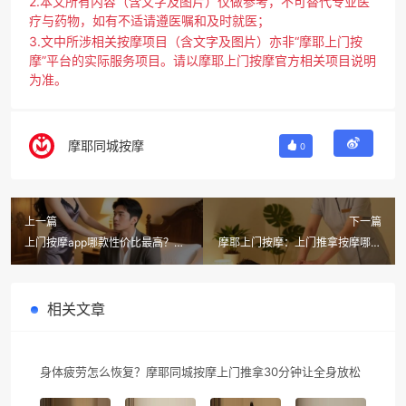
2.本文所有内容（含文字及图片）仅做参考，不可替代专业医
疗与药物，如有不适请遵医嘱和及时就医；
3.文中所涉相关按摩项目（含文字及图片）亦非“摩耶上门按
摩”平台的实际服务项目。请以摩耶上门按摩官方相关项目说明
为准。
摩耶同城按摩
0
上一篇
下一篇
上门按摩app哪款性价比最高？北
摩耶上门按摩：上门推拿按摩哪个
京名医力推的6个被低估动作，搭
平台好？这3个套路你得先知道！
配摩耶上门按摩效果翻倍
相关文章
身体疲劳怎么恢复？摩耶同城按摩上门推拿30分钟让全身放松