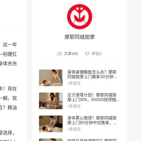
摩耶同城按摩
，这一年
—别硬扛
文章
585
评论
0
身体充充
身体紧绷酸胀怎么办？摩耶
同城按摩上门推拿30分钟缓
解
0条留言
样！现在
压力清零计划！摩耶同城按
一躺，就
摩上门SPA，60000技师随叫
随到
0条留言
目？精油
身体累心情烦？摩耶同城按
摩上门60分钟中式推拿，让
身心一起松绑
0条留言
摩选择，
加班后身体被掏空？摩耶同