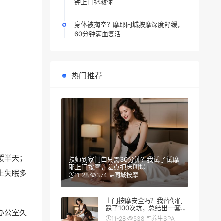
钟上门拯救你
身体被掏空？摩耶同城按摩深度舒缓，
60分钟满血复活
热门推荐
缓半天；
技师到家门口只需30分钟？我试了试摩
耶上门按摩，差点把床叫塌
上失眠多
11-28
374
同城按摩
上门按摩安全吗？我替你们
踩了100次坑，总结出一套防
办公室久
翻车秘籍
11-28
538
养生SPA