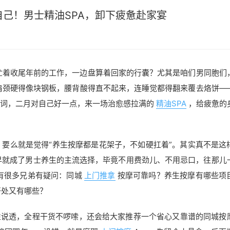
己！男士精油SPA，卸下疲惫赴家宴
忙着收尾年前的工作，一边盘算着回家的行囊？尤其是咱们男同胞们
肩颈硬得像块钢板，腰背酸得直不起来，连睡觉都得翻来覆去烙饼—
名词，二月对自己好一点，来一场治愈感拉满的
精油SPA
，给疲惫的
，要么就是觉得“养生按摩都是花架子，不如硬扛着”。其实真不是这
早就成了男士养生的主流选择，毕竟不用费劲儿、不用忌口，往那儿
有很多兄弟有疑问：同城
上门推拿
按摩可靠吗？养生按摩有哪些项
好处又有哪些？
性说透，全程干货不啰嗦，还会给大家推荐一个省心又靠谱的同城按