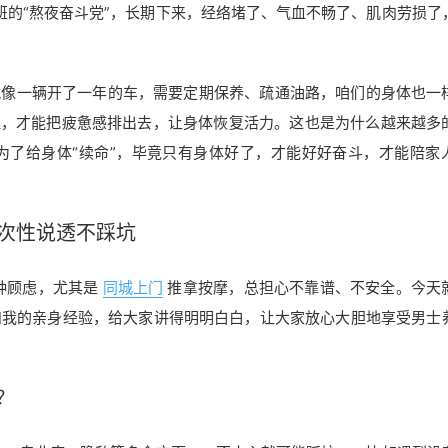
加班的“熬夜奋斗党”，长期下来，经络堵了、气血不畅了、肌肉劳损了
—就像一辆开了一年的车，需要定期保养、疏通油路，咱们的身体也一
血，才能把疲惫感排出去，让身体恢复活力。这也是为什么越来越多
是为了给身体“续命”，毕竟只有身体好了，才能好好奋斗，才能陪家
次性说透不踩坑
种顾虑，尤其是
同城上门
推拿按摩，总担心不靠谱、不安全。今天
和我的亲身经验，给大家讲得明明白白，让大家放心大胆地享受男士
？