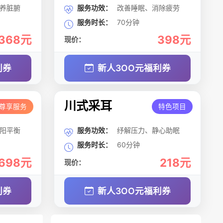
养脏腑
服务功效：
改善睡眠、消除疲劳
服务时长：
70分钟
368元
398元
现价：
利券
新人3OO元福利券
川式采耳
尊享服务
特色项目
阳平衡
服务功效：
纾解压力、静心助眠
服务时长：
60分钟
698元
218元
现价：
利券
新人3OO元福利券