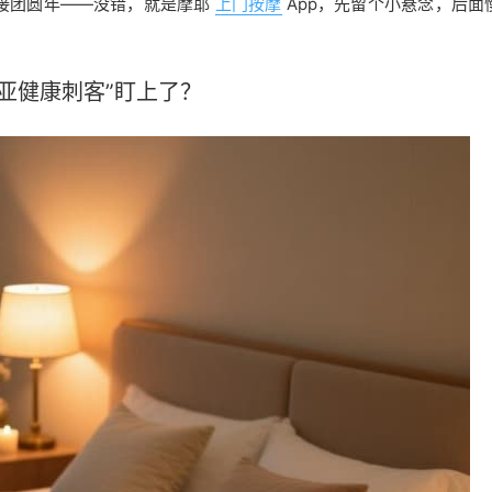
接团圆年——没错，就是摩耶
上门按摩
App，先留个小悬念，后面
亚健康刺客”盯上了？