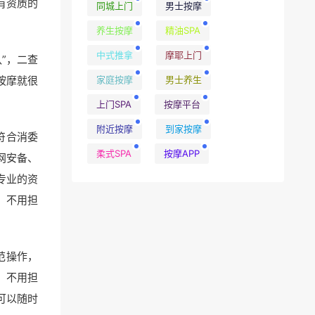
有资质的
同城上门
男士按摩
养生按摩
精油SPA
中式推拿
摩耶上门
”，二查
家庭按摩
男士养生
按摩就很
上门SPA
按摩平台
附近按摩
到家按摩
符合消委
柔式SPA
按摩APP
网安备、
专业的资
，不用担
范操作，
，不用担
可以随时