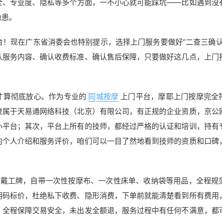
全、专业度、隐私等多个方面，一不小心就可能踩坑——比如遇到没
隐患。
！现在广东省消委会也特别提示，选择上门服务要做好“二查三确认
认服务内容、确认收费标准、确认售后保障，只要做好这几点，上门
才算彻底放心。作为专业的
同城按摩
上门平台，摩耶上门按摩完全
隶属于天易通网络科技（北京）有限公司，有正规的企业资质，京公
小平台；其次，平台上所有的技师，都经过严格的认证和培训，持有
的个人介绍和服务评价，咱们可以一目了然地看到技师的资质和口碑
佩戴工牌，自带一次性按摩布、一次性床单、收纳袋等用品，全程规
明码标价，杜绝私下收费、隐形消费，下单前就能清楚看到所有费用
，全程保障交易安全，未出发全额退，服务过程中有任何不满意，都