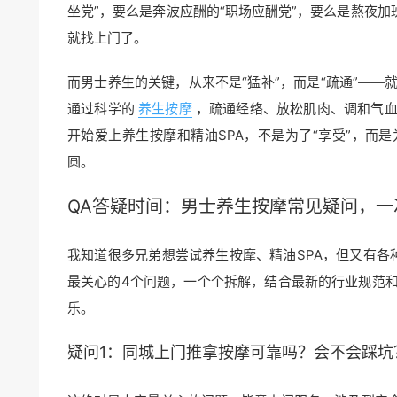
坐党”，要么是奔波应酬的“职场应酬党”，要么是熬夜
就找上门了。
而男士养生的关键，从来不是“猛补”，而是“疏通”—
通过科学的
养生按摩
，疏通经络、放松肌肉、调和气
开始爱上养生按摩和精油SPA，不是为了“享受”，而
圆。
QA答疑时间：
男士养生
按摩常见疑问，一
我知道很多兄弟想尝试养生按摩、精油SPA，但又有各
最关心的4个问题，一个个拆解，结合最新的行业规范
乐。
疑问1：同城上门
推拿按摩
可靠吗？会不会踩坑