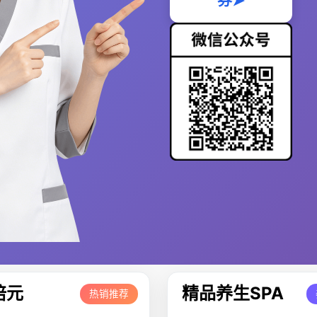
券➤
培元
精品养生SPA
热销推荐