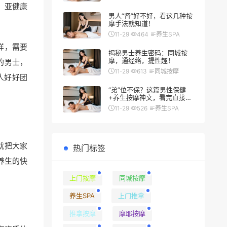
，亚健康
男人“肾”好不好，看这几种按
摩手法就知道！
11-29
464
养生SPA
样，需要
揭秘男士养生密码：同城按
摩，通经络，提性趣！
的男士，
11-29
613
同城按摩
人好好团
“弟”位不保？这篇男性保健
+养生按摩神文，看完直接硬
（朗）了
11-29
526
养生SPA
就把大家
热门标签
养生的快
上门按摩
同城按摩
养生SPA
上门推拿
推拿按摩
摩耶按摩