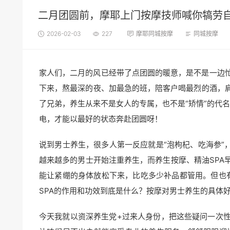
二月团圆前，摩耶上门按摩技师喊你犒劳自
2026-02-03
227
摩耶同城按摩
同城按摩
家人们，二月的风已经带了点团圆的暖意，是不是一边
下来，熬最深的夜、加最急的班，陪客户喝最烈的酒，
了兄弟，养生从来不是女人的专属，也不是“矫情”的代
电，才能以最好的状态奔赴团圆呀！
说到男士养生，很多人第一反应就是“泡枸杞、吃海参”
越来越多的男士开始注重养生，而养生按摩、精油SPA
能让紧绷的身体放松下来，比吃多少补品都管用。但也
SPA的作用和功效到底是什么？按摩对男士养生的具体
今天我就以资深养生党+过来人身份，把这些疑问一次