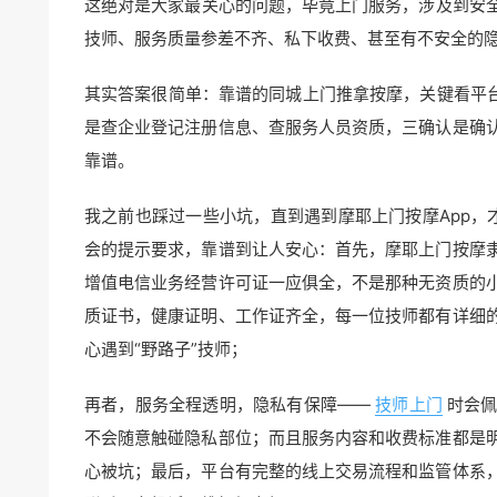
这绝对是大家最关心的问题，毕竟上门服务，涉及到安
技师、服务质量参差不齐、私下收费、甚至有不安全的
其实答案很简单：靠谱的同城上门推拿按摩，关键看平台
是查企业登记注册信息、查服务人员资质，三确认是确
靠谱。
我之前也踩过一些小坑，直到遇到摩耶上门按摩App，
会的提示要求，靠谱到让人安心：首先，摩耶上门按摩
增值电信业务经营许可证一应俱全，不是那种无资质的
质证书，健康证明、工作证齐全，每一位技师都有详细
心遇到“野路子”技师；
再者，服务全程透明，隐私有保障——
技师上门
时会
不会随意触碰隐私部位；而且服务内容和收费标准都是
心被坑；最后，平台有完整的线上交易流程和监管体系