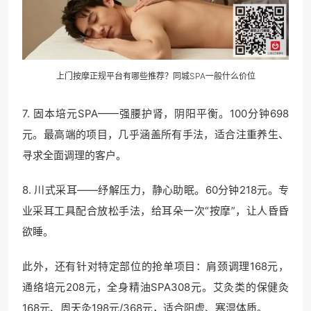
上门按摩正规平台有哪些推荐？同城SPA一般什么价位
7. 固本培元SPA——强腰护肾，阴阳平衡。100分钟698
元。最高端的项目，几乎涵盖所有手法，适合注重养生、
寻求全面调理的客户。
8. 川式采耳——纾解压力，静心助眠。60分钟218元。专
业采耳工具配合放松手法，给耳朵一次“按摩”，让人昏昏
欲睡。
此外，还有针对特定部位的抢单项目：肩颈调理168元，
通络培元208元，全身精油SPA308元。艾灸类的保健灸
168元、周天灸198元/368元，适合阳虚、寒湿体质。