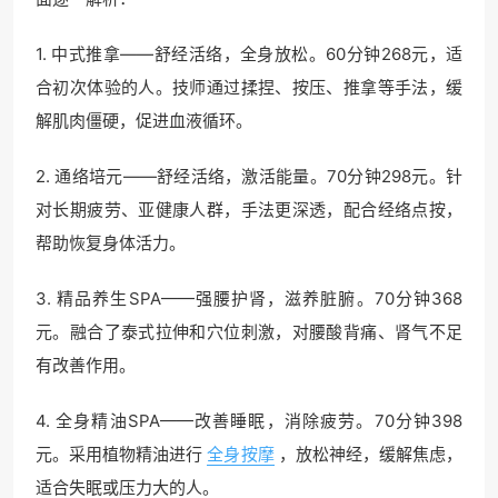
1. 中式推拿——舒经活络，全身放松。60分钟268元，适
合初次体验的人。技师通过揉捏、按压、推拿等手法，缓
解肌肉僵硬，促进血液循环。
2. 通络培元——舒经活络，激活能量。70分钟298元。针
对长期疲劳、亚健康人群，手法更深透，配合经络点按，
帮助恢复身体活力。
3. 精品养生SPA——强腰护肾，滋养脏腑。70分钟368
元。融合了泰式拉伸和穴位刺激，对腰酸背痛、肾气不足
有改善作用。
4. 全身精油SPA——改善睡眠，消除疲劳。70分钟398
元。采用植物精油进行
全身按摩
，放松神经，缓解焦虑，
适合失眠或压力大的人。