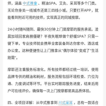
师，涵盖
中式推拿
、精油SPA、艾灸、采耳等多个门类。
无论你身处一线城市还是三四线小城，只要打开APP，就
能看到附近可用的技师，实现真正的同城按摩。
24小时随叫随到、最快30分钟上门是摩耶的服务承诺。凌
晨加班回家肩膀僵硬？半夜失眠想做个舒缓SPA？只需一
键下单，专业技师就会携带全套装备到达你家中、酒店或
办公室。这种便捷性让上门推拿从“偶尔体验”变成了“生活
刚需”。
摩耶还注重服务标准化。所有技师都经过统一培训，使用
品牌专供的精油和耗材，服务流程包括环境检查、穴位沟
通、力度调试等环节。平台实时跟踪服务进度，结束后用
户可在线评价，确保每一次上门按摩都是高品质体验。
四、全项目详解：从中式推拿到
川式采耳
，总有一款适合