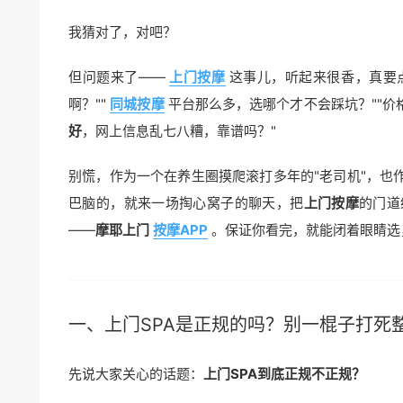
我猜对了，对吧？
但问题来了——
上门按摩
这事儿，听起来很香，真要点
啊？""
同城按摩
平台那么多，选哪个才不会踩坑？""价
好
，网上信息乱七八糟，靠谱吗？"
别慌，作为一个在养生圈摸爬滚打多年的"老司机"，也
巴脑的，就来一场掏心窝子的聊天，把
上门按摩
的门道
——
摩耶上门
按摩APP
。保证你看完，就能闭着眼睛选
一、上门SPA是正规的吗？别一棍子打死
先说大家关心的话题：
上门SPA到底正规不正规？