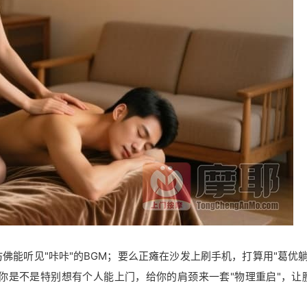
佛能听见"咔咔"的BGM；要么正瘫在沙发上刷手机，打算用"葛优躺
你是不是特别想有个人能上门，给你的肩颈来一套"物理重启"，让