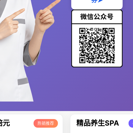
券➤
培元
精品养生SPA
热销推荐