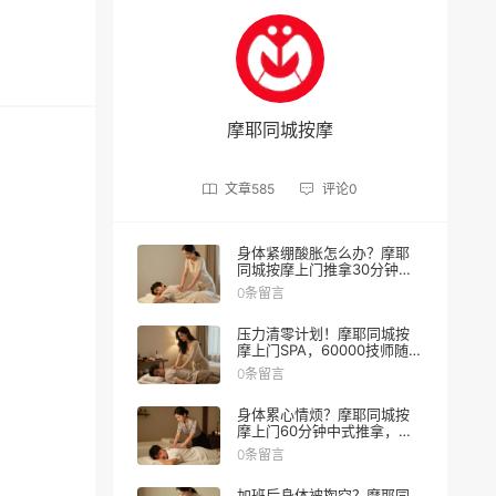
摩耶同城按摩
文章
585
评论
0
身体紧绷酸胀怎么办？摩耶
同城按摩上门推拿30分钟缓
解
0条留言
压力清零计划！摩耶同城按
摩上门SPA，60000技师随叫
随到
0条留言
身体累心情烦？摩耶同城按
摩上门60分钟中式推拿，让
身心一起松绑
0条留言
加班后身体被掏空？摩耶同