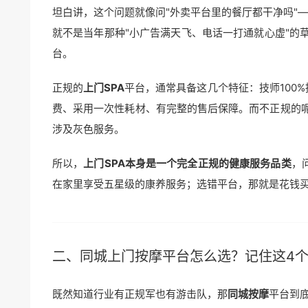
坦白讲，这个问题就像问"外卖平台里的餐厅都干净吗"—
就不是当年那种"小广告满天飞、电话一打通就心虚"的
台。
正规的
上门SPA
平台，通常具备这几个特征：技师100
费、采用一次性耗材、有完整的售后保障。而不正规的
涉及灰色服务。
所以，
上门SPA本身是一个完全正规的健康服务品类
，
在家里享受五星级的康养服务；选错平台，那就是花钱
二、
同城上门
按摩平台怎么选？记住这4个
既然知道行业有正规军也有游击队，那
同城按摩
平台到