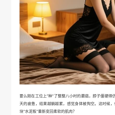
要么刚在工位上"种"了整整八小时的蘑菇，脖子僵硬得仿
天的疲惫，结果越躺越累，感觉身体被掏空。这时候，
块"水泥板"重新变回柔软的肌肉？