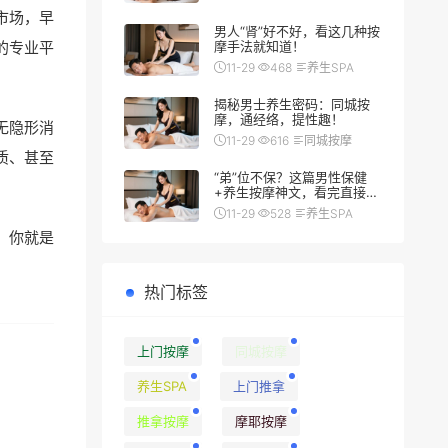
市场，早
男人“肾”好不好，看这几种按
摩手法就知道！
的专业平
11-29
468
养生SPA
揭秘男士养生密码：同城按
摩，通经络，提性趣！
无隐形消
11-29
616
同城按摩
质、甚至
“弟”位不保？这篇男性保健
+养生按摩神文，看完直接硬
（朗）了
11-29
528
养生SPA
，你就是
热门标签
上门按摩
同城按摩
养生SPA
上门推拿
推拿按摩
摩耶按摩