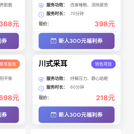
养脏腑
服务功效：
改善睡眠、消除疲劳
服务时长：
70分钟
368元
398元
现价：
利券
新人3OO元福利券
川式采耳
尊享服务
特色项目
阳平衡
服务功效：
纾解压力、静心助眠
服务时长：
60分钟
698元
218元
现价：
利券
新人3OO元福利券