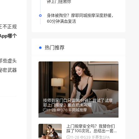
钟上门拯救你
身体被掏空？摩耶同城按摩深度舒缓，
60分钟满血复活
正不正规
App哪个
热门推荐
那些虚头
秘密武器
技师到家门口只需30分钟？我试了试摩
耶上门按摩，差点把床叫塌
11-28
376
同城按摩
上门按摩安全吗？我替你们
踩了100次坑，总结出一套防
翻车秘籍
11-28
539
养生SPA