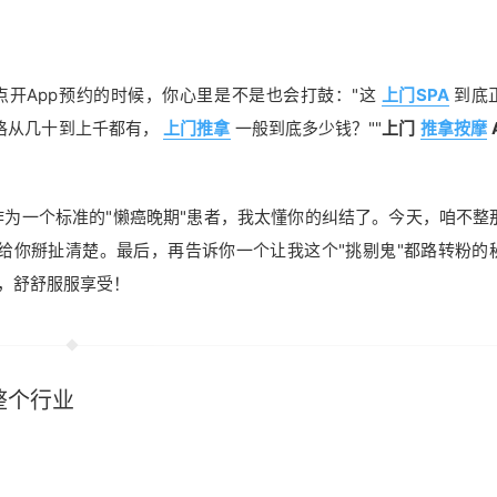
开App预约的时候，你心里是不是也会打鼓："这
上门SPA
到底
格从几十到上千都有，
上门推拿
一般到底多少钱？""
上门
推拿按摩
作为一个标准的"懒癌晚期"患者，我太懂你的纠结了。今天，咱不整
给你掰扯清楚。最后，再告诉你一个让我这个"挑剔鬼"都路转粉的
，舒舒服服享受！
整个行业