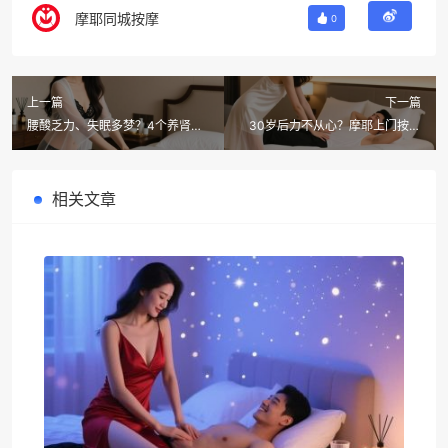
摩耶同城按摩
0
上一篇
下一篇
腰酸乏力、失眠多梦？4个养肾穴
30岁后力不从心？摩耶上门按摩
位+摩耶上门按摩这几个男士SPA
技师：30+男士壮阳指南，这几个
项目必试
部位按对了效果翻倍！
相关文章