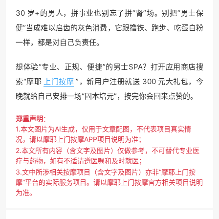
30 岁+的男人，拼事业也别忘了拼“肾”场。别把“男士保
健”当成难以启齿的灰色消费，它跟撸铁、跑步、吃蛋白粉
一样，都是对自己负责任。
想体验“专业、正规、便捷”的男士SPA？打开应用商店搜
索“摩耶
上门按摩
”，新用户注册就送 300 元大礼包，今
晚就给自己安排一场“固本培元”，按完你会回来点赞的。
郑重声明
：
1.本文图片为AI生成，仅用于文章配图，不代表项目真实情
况，请以摩耶上门按摩APP项目说明为准；
2.本文所有内容（含文字及图片）仅做参考，不可替代专业医
疗与药物，如有不适请遵医嘱和及时就医；
3.文中所涉相关按摩项目（含文字及图片）亦非“摩耶上门按
摩”平台的实际服务项目。请以摩耶上门按摩官方相关项目说明
为准。