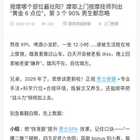
按摩哪个部位最壮阳？摩耶上门按摩技师列出
“黄金 6 点位”，第 3 个 90% 男生都忽略
2026-01-19
293
摩耶同城按摩
上门按摩
熬夜 KPI、啤酒小龙虾、一坐 12 小时……肾被生活按在地
上摩擦，雄激素像过山车，白天开会被老板 diss，晚上回
家被老婆“嫌弃”，雄风不在，自信塌方。
兄弟，2026 年了，思想该更新啦！正规
男士保健
=专业
手法+科学穴位+合规环境，既解乏又养生，还能顺带把
“战斗力”悄悄加上去。
别急着翻白眼，先上数据：
小结
：想“快准狠”提升
男士SPA
效果，记住口诀——“一
腰二腹三腿根，四五足底六会阴；耳廓 bonus 别小看，每