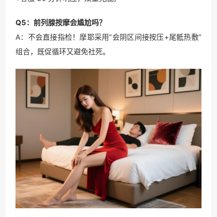
Q5：前列腺按摩会尴尬吗？
A：不会直接指检！摩耶采用“会阴区间接按压+尾骶热敷”
组合，既促循环又避免社死。