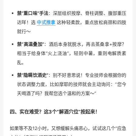
禁“重口味”手法
：深层组织按摩、脊柱调整、腹部重压
达咩！选
中式推拿
这种轻柔款，重点放松肩颈和四肢
就行～
禁“高温叠加”
：酒后本身就脱水，再去蒸桑拿+按摩？
相当于给身体“火上浇油”，轻则中暑，重则电解质紊
乱。
禁“隐瞒饮酒史”
：别不好意思说！专业技师会根据你的
状态调整力度，比如摩耶的技师就会主动询问：“您今
天喝酒了吗？我帮您选个温和的方案～”
四、实在难受？这3个“解酒穴位”按起来！
如果等不及12小时，又想缓解头痛恶心，试试这几个“应急