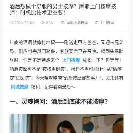
酒后想做个舒服的男士按摩？摩耶上门按摩技
师：时机比技术更重要！
2026-02-02
336
摩耶同城按摩
上门按摩
年底的酒局就像打地鼠——刚送走甲方爸爸，又迎来兄弟
局，刚应付完部门聚餐，家族宴席已在召唤。喝到头晕脑
胀时，你是不是特想来个
上门按摩
放松一下？但等等！
酒后按摩可不是“按按更健康”，操作不当可能让你从“微醺”
变“进医院”！今天咱就唠唠“酒后按摩那些事儿”，文末还有
同城按摩
福利，记得看到最后～
一、灵魂拷问：酒后到底能不能按摩？