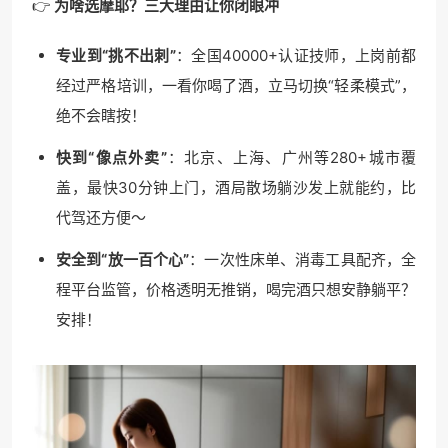
👉
为啥选摩耶？三大理由让你闭眼冲
专业到“挑不出刺”
：全国40000+认证技师，上岗前都
经过严格培训，一看你喝了酒，立马切换“轻柔模式”，
绝不会瞎按！
快到“像点外卖”
：北京、上海、广州等280+城市覆
盖，最快30分钟上门，酒局散场躺沙发上就能约，比
代驾还方便～
安全到“放一百个心”
：一次性床单、消毒工具配齐，全
程平台监管，价格透明无推销，喝完酒只想安静躺平？
安排！