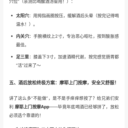
穴位”（亲测比喝醒酒汤管用！）：
太阳穴
：用拇指画圈按压，缓解酒后头晕（按完记得喝
温水！）。
内关穴
：手腕横纹上2寸，专治恶心呕吐，按到酸胀感
最佳。
足三里
：膝盖下3寸，加速酒精代谢，按完感觉肠胃都
“活”过来了～
五、酒后放松终极方案：
摩耶上门
按摩，安全又舒服！
讲了这么多“不能做”，是不是手痒痒想按了？给兄弟们安
利
摩耶上门按摩App
——毕竟年底喝酒已经够拼了，放松
必须选个靠谱的！