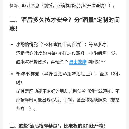
骤降、呕吐窒息（别慌，正确操作就能避开这些坑！）。
二、酒后多久按才安全？分“酒量”定制时间
表！
小酌怡情党
（1-2杯啤酒/半两白酒）：等
6小时
！
酒精代谢速度约为每小时10-15毫升，小酌后睡一觉，
醒来喝杯蜂蜜水，再预约个
男士按摩
刚刚好～
千杯不醉党
（半斤白酒/8瓶啤酒往上）：至少
12小
时
！
尤其是肝功能不太好的朋友，别仗着“没醉”就硬扛，不
然按摩时可能出现心慌、手抖，甚至诱发胰腺炎（想想
都疼！）。
三、这些“酒后按摩禁忌”，比老板的KPI还严格！