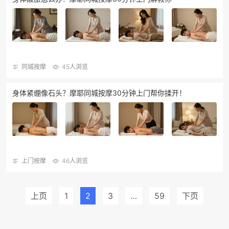
同城按摩
45人浏览
身体紧绷像石头？摩耶同城按摩30分钟上门帮你揉开！
上门按摩
46人浏览
上页
1
2
3
…
59
下页