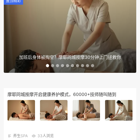
置顶精彩
置顶精彩
身体被掏空？摩耶同城按摩深度舒缓，60分钟满血复活
加班后身体被掏空？摩耶同城按摩30分钟上门拯救你
摩耶同城按摩开启健康养护模式，60000+技师随叫随到
养生SPA
33人浏览