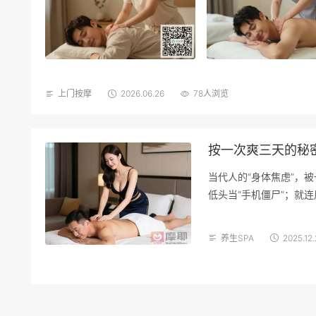
上门按摩
2026.06.26
78人浏览
按一次爽三天的秘
当代人的“身体焦虑”，被
低头当“手机僵尸”；就
桶”和“压力储存罐…
养生SPA
2025.12