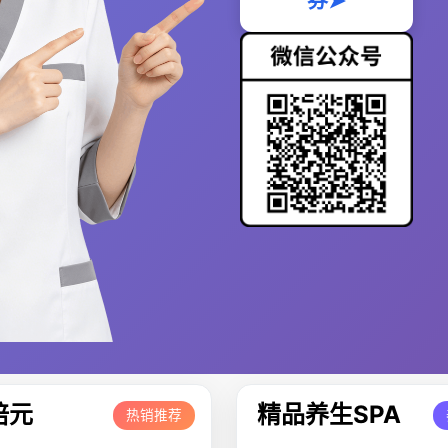
券➤
培元
精品养生SPA
热销推荐