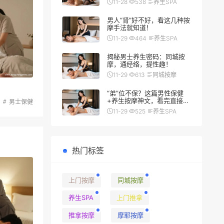
11-28
538
养生SPA
男人“肾”好不好，看这几种按
摩手法就知道！
11-29
464
养生SPA
揭秘男士养生密码：同城按
摩，通经络，提性趣！
11-29
613
同城按摩
“弟”位不保？这篇男性保健
+养生按摩神文，看完直接硬
男士保健
（朗）了
11-29
525
养生SPA
热门标签
上门按摩
同城按摩
养生SPA
上门推拿
推拿按摩
摩耶按摩