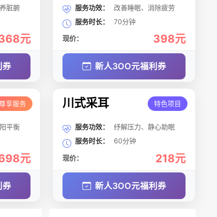
养脏腑
服务功效：
改善睡眠、消除疲劳
服务时长：
70分钟
368元
398元
现价：
利券
新人3OO元福利券
川式采耳
尊享服务
特色项目
阳平衡
服务功效：
纾解压力、静心助眠
服务时长：
60分钟
698元
218元
现价：
利券
新人3OO元福利券