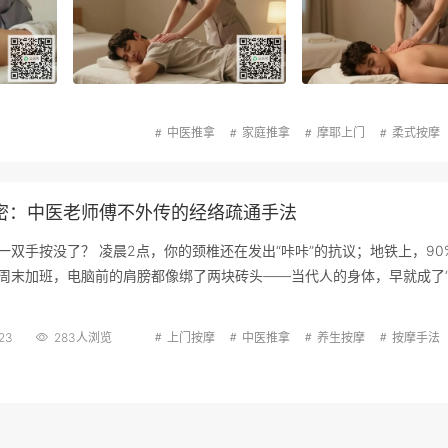
中医推拿
家庭推拿
摩耶上门
柔式按摩
密：中医老师傅不外传的经络疏通手法
一双手按没了？ 凌晨2点，你的颈椎还在发出“咔咔”的抗议；地铁上，90
连周末加班，电脑前的肩膀都像绑了两块砖头——当代人的身体，早就成了
.23
283人浏览
上门按摩
中医推拿
养生按摩
按摩手法