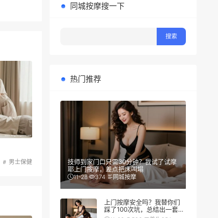
同城按摩搜一下
热门推荐
技师到家门口只需30分钟？我试了试摩
男士保健
耶上门按摩，差点把床叫塌
11-28
374
同城按摩
上门按摩安全吗？我替你们
踩了100次坑，总结出一套防
翻车秘籍