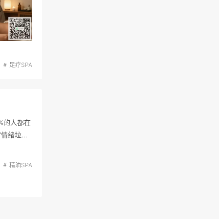
足疗SPA
%的人都在
“情绪垃圾
精油SPA